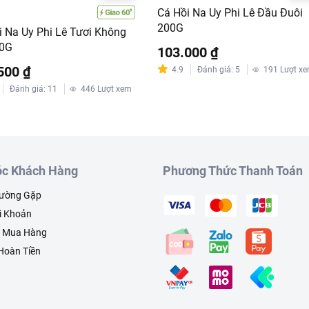
Cá Hồi Na Uy Phi Lê Đầu Đuôi
200G
i Na Uy Phi Lê Tươi Không
00G
103.000 ₫
500 ₫
4.9
Đánh giá
:
5
191
Lượt x
o quản nhiệt độ -18 độ C hoặc ngăn đông tủ lạnh.
Đánh giá
:
11
446
Lượt xem
ng sản phẩm. Không dùng cho người dị ứng với các thành phầ
RT:
c Khách Hàng
Phương Thức Thanh Toán
ưa gồm phí giao hàng tùy theo khu vực và đơn hàng của Quý k
hường Gặp
://www.lottemart.vn/vi-nsg/faq/39
i Khoản
h sản phẩm tại:
https://www.lottemart.vn/vi-nsg/faq/85
h Mua Hàng
 Hoàn Tiền