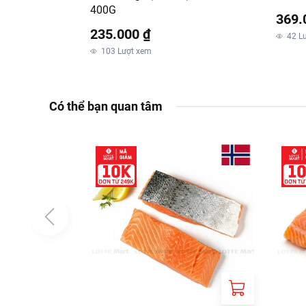
400G
369.
235.000 ₫
42
L
103
Lượt xem
Có thể bạn quan tâm