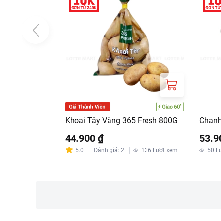
Khoai Tây Vàng 365 Fresh 800G
Chanh
44.900 ₫
53.9
5.0
Đánh giá
:
2
136
Lượt xem
50
L