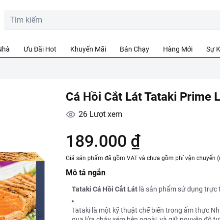
 Nhà
Ưu Đãi Hot
Khuyến Mãi
Bán Chạy
Hàng Mới
Sự K
Cá Hồi Cắt Lát Tataki Prime 
26
Lượt xem
189.000 ₫
Giá sản phẩm đã gồm VAT và chưa gồm phí vận chuyển (
Mô tả ngắn
Tataki Cá Hồi Cắt Lát
là sản phẩm sử dụng trực t
Tataki là một kỹ thuật chế biến trong ẩm thực N
qua lửa cháy xém bên ngoài, và giữ nguyên độ tư