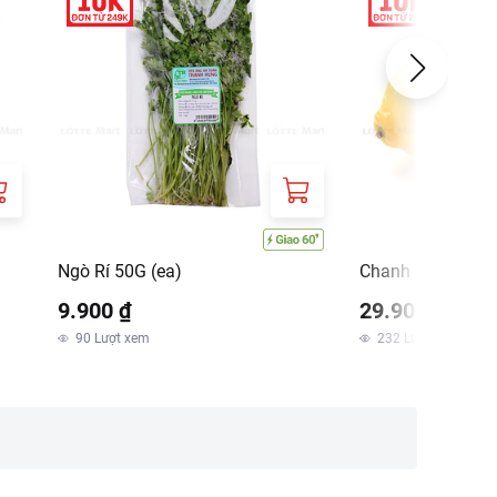
Ngò Rí 50G (ea)
Chanh Vàng Viet
9.900 ₫
29.900 ₫
90
Lượt xem
232
Lượt xem