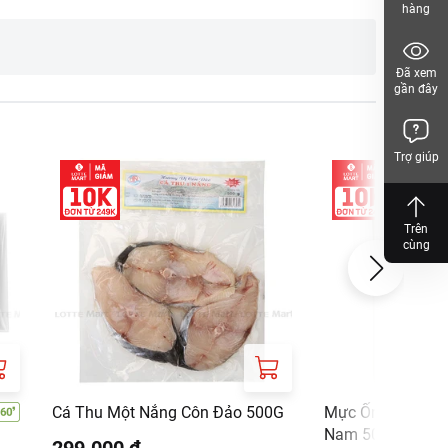
hàng
Đã xem
gần đây
Trợ giúp
Trên
cùng
Cá Thu Một Nắng Côn Đảo 500G
Mực Ống Một Nắ
Nam 500G