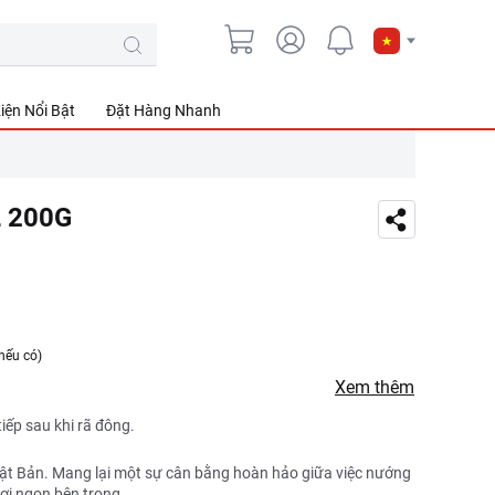
iện Nổi Bật
Đặt Hàng Nhanh
L 200G
nếu có)
Xem thêm
iếp sau khi rã đông.
hật Bản. Mang lại một sự cân bằng hoàn hảo giữa việc nướng
ơi ngon bên trong.