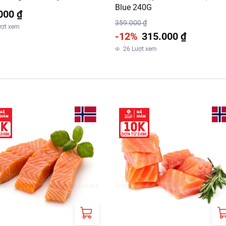
Blue 240G
000 ₫
359.000 ₫
ượt xem
-12%
315.000 ₫
26
Lượt xem