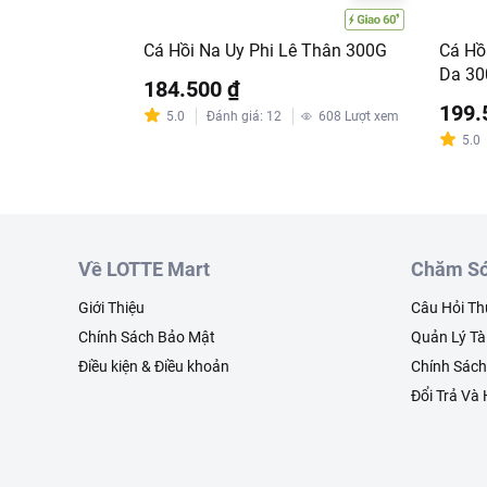
Cá Hồi Na Uy Phi Lê Thân 300G
Cá Hồ
Da 3
184.500 ₫
199.
5.0
Đánh giá
:
12
608
Lượt xem
Hướng dẫn bảo quản:
5.0
Bả
Lưu ý:
Không tái cấp đô
Xuất xứ:
Việt Nam.
Thông tin từ LOTTE MA
Về LOTTE Mart
Chăm Só
Đơn giá sản phẩm ch
Giới Thiệu
Câu Hỏi T
chính sách tại:
https
Chính Sách Bảo Mật
Quản Lý Tà
Chính sách bảo hàn
Điều kiện & Điều khoản
Chính Sác
Đổi Trả Và