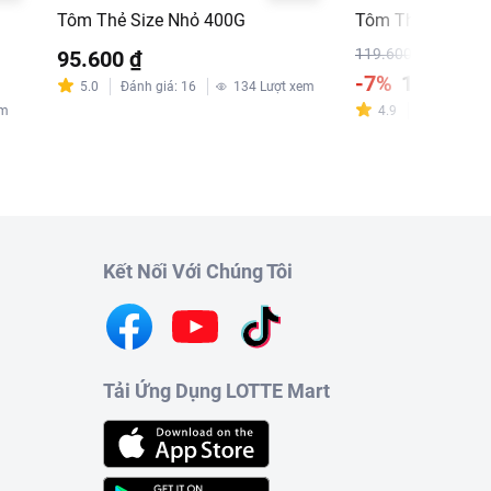
Tôm Thẻ Size Nhỏ 400G
Tôm Thẻ Size Lớ
119.600 ₫
95.600 ₫
-7%
111.600 
5.0
Đánh giá
:
16
134
Lượt xem
em
4.9
Đánh giá
:
7
n của sản phẩm.
Kết Nối Với Chúng Tôi
hách, vui lòng xem
Tải Ứng Dụng LOTTE Mart