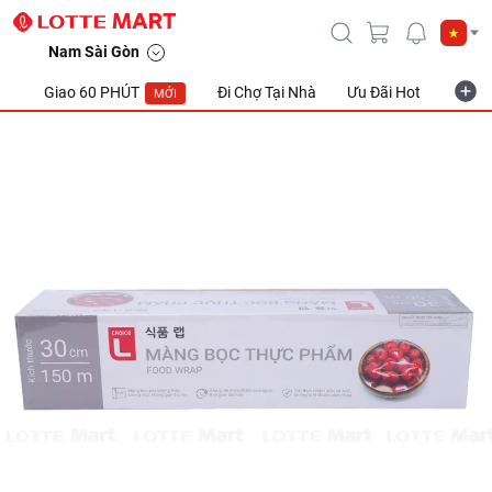
Nam Sài Gòn
Giao 60 PHÚT
Đi Chợ Tại Nhà
Ưu Đãi Hot
Khuyế
MỚI