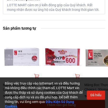
Nhờ đó, chất lượng sản phẩm được nâng cao giúp người tiêu dùng
LOTTE MART cám ơn ý kiến đóng góp của Quý khách. Rất
tin tưởng và yên tâm khi chọn mua hàng có nhãn Choice L.
mong nhận được sự ủng hộ của Quý khách trong thời gian tới.
Thông tin từ LOTTE MART:
Đơn giá sản phẩm chưa gồm phí giao hàng tùy theo khu vực và
đơn hàng của Quý khách, vui lòng xem chính sách tại:
Sản phẩm tương tự
https://www.lottemart.vn/vi-nsg/faq/39
Chính sách bảo hành sản phẩm tại:
https://www.lottemart.vn/vi-nsg/faq/85
Bằng việc truy cập vào lottemart.vn và điều hướng
Màng Bọc Thực Phẩm
Màng Bọc Thực Phẩm
Màng Bọc Thự
mà không điều chỉnh các tham số, LOTTE Mart xin
Choice L 30cmx500m
Indochina 30cmx500m
Choice L 30cm
được thu thập và sử dụng cookies của Quý khách để
Đã hiểu
293.900 ₫
414.900 ₫
206.900 ₫
cung cấp dịch vụ và ưu đãi phù hợp. Để biết thêm
thông tin, vui lòng xem qua
Điều Kiện Sử Dụng
49
Lượt xem
36
Lượt xem
28
Lượt xem
Thêm vào giỏ hàng
Cookies.