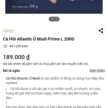
1
/
2
Cá Hồi Atlantic Ủ Muối Prime L 200G
44
Lượt xem
189.000 ₫
Giá sản phẩm đã gồm VAT và chưa gồm phí vận chuyển (nếu có)
Xem thêm
Mô tả ngắn
Cá Hồi Atlantic Ủ Muối
là sản phẩm rã đông và dùng trực tiếp như
sashimi.
Cá hồi được ủ với các gia vị tự nhiên: muối, vỏ chanh, vỏ cam,…
trong 48 giờ, thịt cá thơm ngậy, mềm mịn, dậy lên hương vị độc
đáo.
Khi còn sống, thịt gần như có vân cẩm thạch và khi nấu chín vẫn