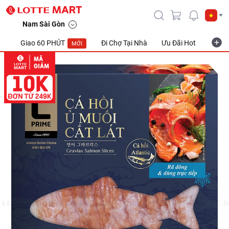
Nam Sài Gòn
Giao 60 PHÚT
Đi Chợ Tại Nhà
Ưu Đãi Hot
Khuyế
MỚI