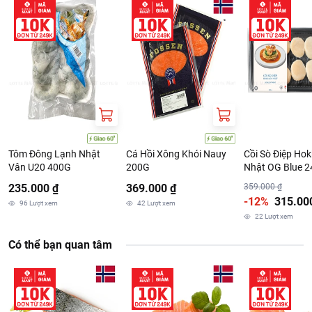
Cá hồi được ủ với các gia vị tự nhiên: muối, vỏ chanh, vỏ cam,…
trong 48 giờ, thịt cá thơm ngậy, mềm mịn, dậy lên hương vị độc đáo
Tôm Đông Lạnh Nhật
Cá Hồi Xông Khói Nauy
Cồi Sò Điệp Ho
Vân U20 400G
200G
Nhật OG Blue 
235.000 ₫
369.000 ₫
359.000 ₫
-12%
315.00
96
Lượt xem
42
Lượt xem
22
Lượt xem
Có thể bạn quan tâm