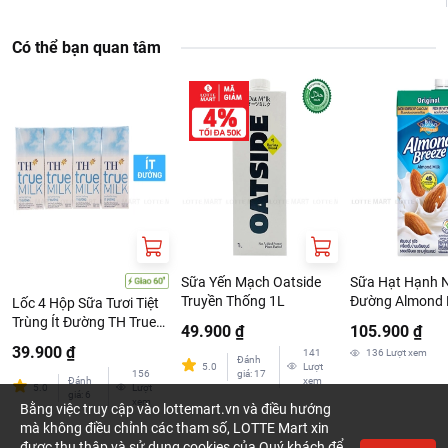
Có thể bạn quan tâm
Sữa Yến Mạch Oatside
Sữa Hạt Hạnh 
Truyền Thống 1L
Đường Almond 
Lốc 4 Hộp Sữa Tươi Tiệt
Nguyên Chất Or
Trùng Ít Đường TH True
49.900 ₫
105.900 ₫
946ml
Milk 180ml
39.900 ₫
141
136
Lượt xem
Đánh
5.0
Lượt
156
giá
:
17
Đánh
xem
5.0
Lượt
giá
:
6
xem
Bằng việc truy cập vào lottemart.vn và điều hướng
mà không điều chỉnh các tham số, LOTTE Mart xin
được thu thập và sử dụng cookies của Quý khách để