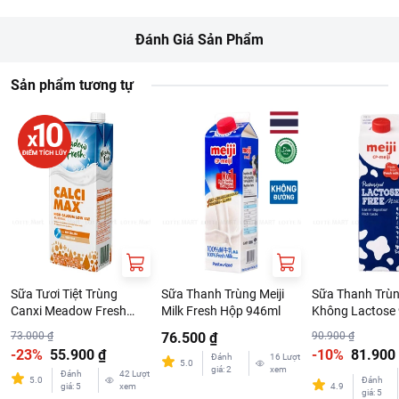
Đánh Giá Sản Phẩm
Sản phẩm tương tự
Sữa Tươi Tiệt Trùng
Sữa Thanh Trùng Meiji
Sữa Thanh Trùn
Canxi Meadow Fresh
Milk Fresh Hộp 946ml
Không Lactose
Hộp 1L
73.000 ₫
76.500 ₫
90.900 ₫
-23%
55.900 ₫
-10%
81.900
Đánh
16
Lượt
5.0
giá
:
2
xem
Đánh
42
Lượt
5.0
Đánh
giá
:
5
xem
4.9
giá
:
5