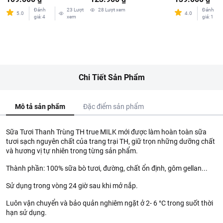
Đánh
23
Lượt
28
Lượt xem
Đánh
5.0
4.0
giá
:
4
xem
giá
:
1
Chi Tiết Sản Phẩm
Mô tả sản phẩm
Đặc điểm sản phẩm
Sữa Tươi Thanh Trùng TH true MILK mới được làm hoàn toàn sữa
tươi sạch nguyên chất của trang trại TH, giữ trọn những dưỡng chất
và hương vị tự nhiên trong từng sản phẩm.
Thành phần: 100% sữa bò tươi, đường, chất ổn định, gôm gellan...
Sử dụng trong vòng 24 giờ sau khi mở nắp.
Luôn vận chuyển và bảo quản nghiêm ngặt ở 2- 6 °C trong suốt thời
hạn sử dụng.