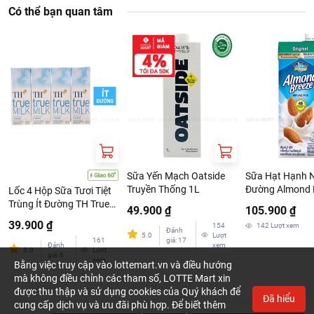
Có thể bạn quan tâm
Sữa Yến Mạch Oatside
Sữa Hạt Hạnh 
Truyền Thống 1L
Đường Almond 
Lốc 4 Hộp Sữa Tươi Tiệt
Nguyên Chất Or
Trùng Ít Đường TH True
49.900 ₫
105.900 ₫
946ml
Milk 180ml
39.900 ₫
154
142
Lượt xem
Đánh
5.0
Lượt
161
giá
:
17
Đánh
xem
5.0
Lượt
giá
:
6
xem
Bằng việc truy cập vào lottemart.vn và điều hướng
mà không điều chỉnh các tham số, LOTTE Mart xin
được thu thập và sử dụng cookies của Quý khách để
Đã hiểu
cung cấp dịch vụ và ưu đãi phù hợp. Để biết thêm