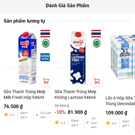
Đánh Giá Sản Phẩm
Sản phẩm tương tự
Sữa Thanh Trùng Meiji
Sữa Thanh Trùng Meiji
Milk Fresh Hộp 946ml
Không Lactose 946ml
Lốc 6 Hộp Sữa T
Trùng Devonda
76.500 ₫
90.900 ₫
Kem 200ml
-10%
81.900 ₫
109.000 ₫
Đánh
23
Lượt
5.0
giá
:
2
xem
151
Đánh
Đánh
4.9
Lượt
5.0
giá
:
5
giá
:
1
xem