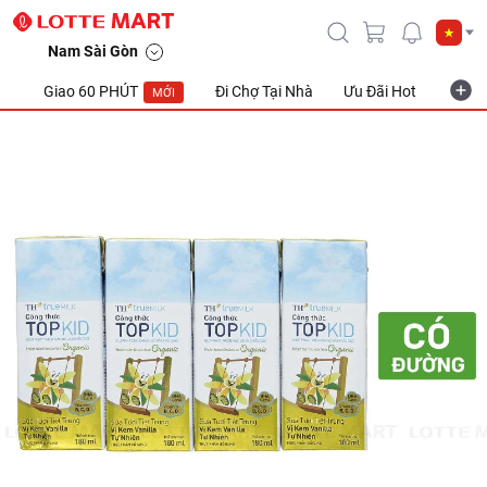
Nam Sài Gòn
Giao 60 PHÚT
Đi Chợ Tại Nhà
Ưu Đãi Hot
Khuyế
MỚI