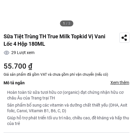
1
/
3
Sữa Tiệt Trùng TH True Milk Topkid Vị Vani
Lốc 4 Hộp 180ML
29
Lượt xem
55.700 ₫
Giá sản phẩm đã gồm VAT và chưa gồm phí vận chuyển (nếu có)
Xem thêm
Mô tả ngắn
Hoàn toàn từ sữa tươi hữu cơ (organic) đạt chứng nhận hữu cơ
châu Âu của Trang trại TH
Sản phẩm bổ sung các vitamin và dưỡng chất thiết yếu (DHA, Axit
folic, Canxi, Vitamin B1, B6, C, D)
Giúp hỗ trợ phát triển tối ưu trí não, chiều cao, đề kháng và hấp thu
của trẻ