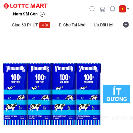
Nam Sài Gòn
Giao 60 PHÚT
Đi Chợ Tại Nhà
Ưu Đãi Hot
Khuyế
MỚI