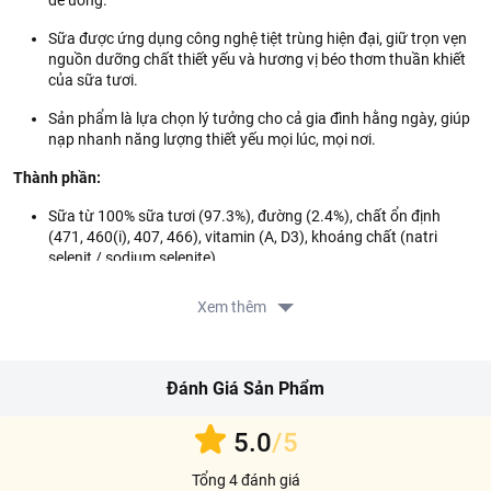
dễ uống.
Sữa được ứng dụng công nghệ tiệt trùng hiện đại, giữ trọn vẹn
nguồn dưỡng chất thiết yếu và hương vị béo thơm thuần khiết
của sữa tươi.
Sản phẩm là lựa chọn lý tưởng cho cả gia đình hằng ngày, giúp
nạp nhanh năng lượng thiết yếu mọi lúc, mọi nơi.
Thành phần:
Sữa từ 100% sữa tươi (97.3%), đường (2.4%), chất ổn định
(471, 460(i), 407, 466), vitamin (A, D3), khoáng chất (natri
selenit / sodium selenite).
Hướng dẫn sử dụng:
Dùng trực tiếp. Lắc đều trước khi uống.
Xem thêm
Hướng dẫn bảo quản:
Bảo quản nơi khô ráo và thoáng mát, tránh
ánh nắng trực tiếp.
Đánh Giá Sản Phẩm
Lưu ý:
Không sử dụng sản phẩm khi có dấu hiệu hư hỏng hoặc hết
5.0
/5
hạn.
Tổng 4 đánh giá