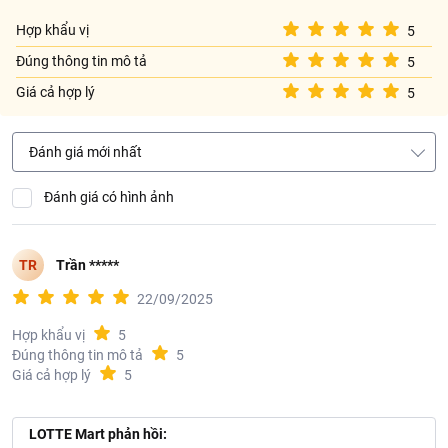
Phù hợp với trẻ em trên 1 tuổi.
Hợp khẩu vị
5
Thông tin nhà cung cấp:
Đúng thông tin mô tả
5
Tên công ty: CÔNG TY CỔ PHẦN SỮA VIỆT NAM
Giá cả hợp lý
5
Địa chỉ: 10 Tân Trào, Phường Tân Mỹ, Thành phố Hồ Chí Minh,
Việt Nam
Đánh giá mới nhất
Đánh giá có hình ảnh
TR
Trần *****
22/09/2025
Hợp khẩu vị
5
Đúng thông tin mô tả
5
Giá cả hợp lý
5
LOTTE Mart phản hồi: