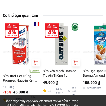
Có thể bạn quan tâm
Sữa Yến Mạch Oatside
Sữa Hạt Hạnh 
Truyền Thống 1L
Đường Almond 
Sữa Tươi Tiệt Trùng
Nguyên Chất Or
Promess Nguyên Kem
49.900 ₫
105.900 ₫
946ml
Hộp 1L
51.900 ₫
154
139
Lượt xem
Đánh
5.0
Lượt
-13%
45.000 ₫
giá
:
17
xem
314
Đánh
Bằng việc truy cập vào lottemart.vn và điều hướng
5.0
Lượt
giá
:
8
xem
mà không điều chỉnh các tham số, LOTTE Mart xin