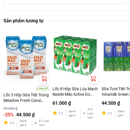
Sản phẩm tương tự
Lốc 8 Hộp Sữa Lúa Mạch
Sữa Tươi Tiệt T
Nestle Milo Active Go
Vinamilk Green 
Lốc 3 Hộp Sữa Tiệt Trùng
180ml
Đường Lốc 4 H
Meadow Fresh Canxi
61.000 ₫
44.500 ₫
200ml
59.000 ₫
410
Đánh
Đánh
5.0
Lượt
5.0
-25%
44.500 ₫
giá
:
5
giá
:
1
xem
Đánh
47
Lượt
5.0
giá
:
4
xem