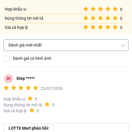
Hướng dẫn sử dụng
Hợp khẩu vị
5
Uống trực tiếp. Ngon hơn khi uống lạnh. Sản phẩm cho 1 lần sử
dụng.
Đúng thông tin mô tả
5
Thông tin nhà cung cấp:
Giá cả hợp lý
5
Tên công ty: CTY TNHH WILMAR MARKETING CLV
Địa chỉ: TANG 2 VA TANG 10, TOA NHA CORNERSTONE, SO 16
Đánh giá mới nhất
PHAN CHU TRINH, PHUONG CUA NAM, TP HA NOI
Đánh giá có hình ảnh
DI
Diep *****
23/07/2026
Hợp khẩu vị
5
Đúng thông tin mô tả
5
Giá cả hợp lý
5
LOTTE Mart phản hồi: