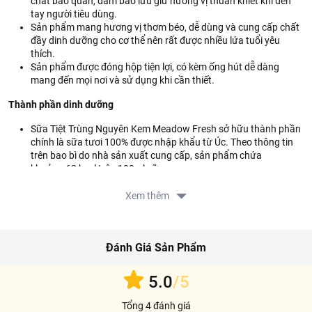
chất bảo quản, đảm bảo lưu giữ hương vị thuần khiết khi đến
tay người tiêu dùng.
Sản phẩm mang hương vị thơm béo, dễ dùng và cung cấp chất
đầy dinh dưỡng cho cơ thể nên rất được nhiều lứa tuổi yêu
thích.
Sản phẩm được đóng hộp tiện lợi, có kèm ống hút dễ dàng
mang đến mọi nơi và sử dụng khi cần thiết.
Thành phần dinh dưỡng
Sữa Tiệt Trùng Nguyên Kem Meadow Fresh sở hữu thành phần
chính là sữa tươi 100% được nhập khẩu từ Úc. Theo thông tin
trên bao bì do nhà sản xuất cung cấp, sản phẩm chứa
khoảng 62 kcal trên 100ml sữa.
Tác dụng của sản phẩm với sức khỏe
Xem thêm
Sản phẩm sử dụng công nghệ hiện đại để tiệt trùng và đóng gói,
giúp giữ được hương vị tươi nguyên, béo ngậy và thơm ngon
Đánh Giá Sản Phẩm
đặc trưng của sữa tươi, đây cũng chính là nguồn cung cấp dồi
dào vitamin và khoáng chất, đặc biệt là protein và canxi rất tốt
cho hệ xương, răng chắc khỏe cũng như hệ miễn dịch của cơ
5.0
/5
thể.
Tổng 4 đánh giá