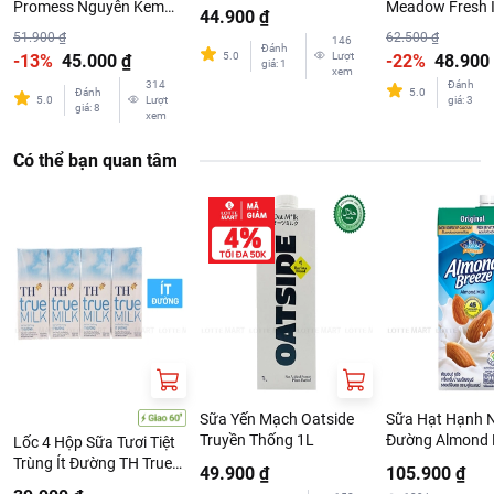
Lactose Vị Tự Nhiên
Promess Nguyên Kem
Meadow Fresh Í
44.900 ₫
180ml
Hộp 1L
Hộp 1L
51.900 ₫
62.500 ₫
146
Đánh
5.0
Lượt
-13%
45.000 ₫
-22%
48.900
giá
:
1
xem
314
Đánh
Đánh
5.0
5.0
Lượt
giá
:
3
giá
:
8
xem
Có thể bạn quan tâm
Sữa Yến Mạch Oatside
Sữa Hạt Hạnh 
Truyền Thống 1L
Đường Almond 
Lốc 4 Hộp Sữa Tươi Tiệt
Nguyên Chất Or
Trùng Ít Đường TH True
49.900 ₫
105.900 ₫
946ml
Milk 180ml