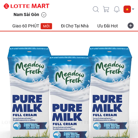
Nam Sài Gòn
Giao 60 PHÚT
Đi Chợ Tại Nhà
Ưu Đãi Hot
Khuyế
MỚI