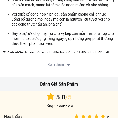
Sữa sở hữu độ đặc mịn lý tưởng cùng hậu vị ngọt dịu đặc trưng
của yến mạch, mang lại cảm giác ngon miệng và nhẹ nhàng.
Với thiết kế đóng hộp hiện đại, sản phẩm không chỉ là thức
uống bổ dưỡng mỗi ngày mà còn là nguyên liệu tuyệt vời cho
các công thức nấu ăn, pha chế.
Đây là sự lựa chọn tiện lợi cho kệ bếp của mỗi nhà, phù hợp cho
mọi nhu cầu sử dụng hằng ngày, giúp những giây phút thưởng
thức thêm phần trọn vẹn.
Thành phần:
Nước, yến mạch, dầu hạt cải, chất điều chỉnh độ axit,
canxi carbonate, muối biển.
Xem thêm
Hướng dẫn sử dụng:
Dùng trực tiếp.
Đánh Giá Sản Phẩm
Lắc đều trước khi uống.
Có thể sử dụng cùng với các loại ngũ cốc ăn sáng, pha chế các
5.0
/5
loại đồ uống như cà phê sữa, trà sữa, sinh tố.
Tổng 17 đánh giá
Hướng dẫn bảo quản:
Hợp khẩu vị
5