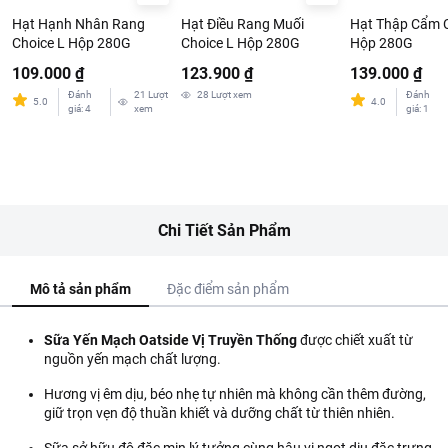
Hạt Hạnh Nhân Rang
Hạt Điều Rang Muối
Hạt Thập Cẩm C
Choice L Hộp 280G
Choice L Hộp 280G
Hộp 280G
109.000 ₫
123.900 ₫
139.000 ₫
Đánh
21
Lượt
28
Lượt xem
Đánh
5.0
4.0
giá
:
4
xem
giá
:
1
Chi Tiết Sản Phẩm
Mô tả sản phẩm
Đặc điểm sản phẩm
Sữa Yến Mạch Oatside Vị Truyền Thống
được chiết xuất từ
nguồn yến mạch chất lượng.
Hương vị êm dịu, béo nhẹ tự nhiên mà không cần thêm đường,
giữ trọn vẹn độ thuần khiết và dưỡng chất từ thiên nhiên.