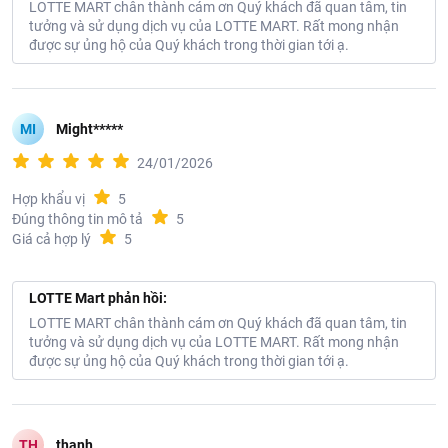
LOTTE MART chân thành cám ơn Quý khách đã quan tâm, tin
Địa chỉ: Tầng 6-7, Tòa nhà Mê Linh Point, Số 2, Đường Ngô Đức
tưởng và sử dụng dịch vụ của LOTTE MART. Rất mong nhận
Kế, Phường Sài Gòn, Thành phố Hồ Chí Minh, Việt Nam
được sự ủng hộ của Quý khách trong thời gian tới ạ.
MI
Might*****
24/01/2026
Hợp khẩu vị
5
Đúng thông tin mô tả
5
Giá cả hợp lý
5
LOTTE Mart phản hồi:
LOTTE MART chân thành cám ơn Quý khách đã quan tâm, tin
tưởng và sử dụng dịch vụ của LOTTE MART. Rất mong nhận
được sự ủng hộ của Quý khách trong thời gian tới ạ.
TH
thanh