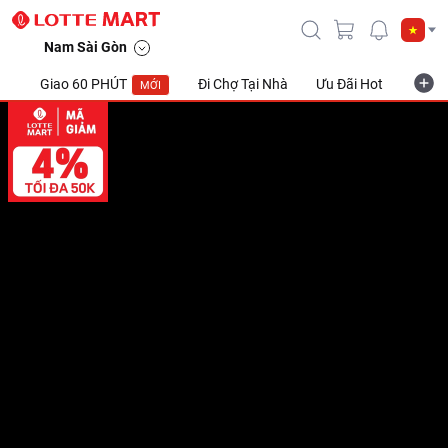
Nam Sài Gòn
Giao 60 PHÚT
Đi Chợ Tại Nhà
Ưu Đãi Hot
Khuyế
MỚI