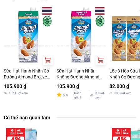
Sữa Hạt Hạnh Nhân Có
Sữa Hạt Hạnh Nhân
Lốc 3 Hộp Sữa 
Đường Almond Breeze
Không Đường Almond
Nhân Có Đường
Nguyên Chất Original
Breeze Nguyên Chất
Breeze Vị Cà Ph
105.900 ₫
105.900 ₫
82.000 ₫
946ml
946ml
180ml
136
Lượt xem
Đánh
6
Lượt
35
Lượt xem
5.0
giá
:
1
xem
Có thể bạn quan tâm