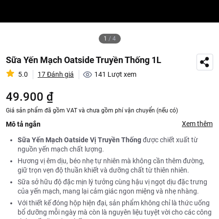
1
/
4
Sữa Yến Mạch Oatside Truyền Thống 1L
5.0
17 Đánh giá
141
Lượt xem
49.900 ₫
Giá sản phẩm đã gồm VAT và chưa gồm phí vận chuyển (nếu có)
Xem thêm
Mô tả ngắn
Sữa Yến Mạch Oatside Vị Truyền Thống
được chiết xuất từ
nguồn yến mạch chất lượng.
Hương vị êm dịu, béo nhẹ tự nhiên mà không cần thêm đường,
giữ trọn vẹn độ thuần khiết và dưỡng chất từ thiên nhiên.
Sữa sở hữu độ đặc mịn lý tưởng cùng hậu vị ngọt dịu đặc trưng
của yến mạch, mang lại cảm giác ngon miệng và nhẹ nhàng.
Với thiết kế đóng hộp hiện đại, sản phẩm không chỉ là thức uống
bổ dưỡng mỗi ngày mà còn là nguyên liệu tuyệt vời cho các công