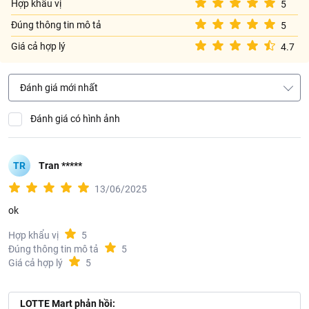
Hợp khẩu vị
5
Bảo quản nơi khô ráo, thoáng mát, tránh ánh nắng trực tiếp.
Đúng thông tin mô tả
5
Nên dùng hết sau khi mở, nếu còn bảo quản ngăn mát tủ lạnh,
nên dùng hết sau 3 ngày.
Giá cả hợp lý
4.7
Các món ngon từ sản phẩm
Đánh giá mới nhất
Với sữa tươi không đường, bạn có thể dùng làm nguồn nguyên liệu
hoàn hảo cho các món ăn, thức uống thơm ngon, giàu dinh dưỡng
như:
Đánh giá có hình ảnh
Sữa chua phô mai.
TR
Tran *****
Bánh panna cotta kiểu Ý.
13/06/2025
Súp khoai tây mịn.
ok
Trà Sữa.
Hợp khẩu vị
5
Đúng thông tin mô tả
5
Giá cả hợp lý
5
LOTTE Mart phản hồi: