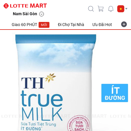
Nam Sài Gòn
Giao 60 PHÚT
Đi Chợ Tại Nhà
Ưu Đãi Hot
Khuyế
MỚI