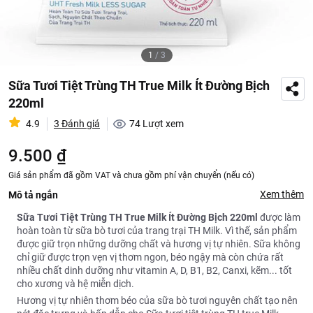
1
/
3
Sữa Tươi Tiệt Trùng TH True Milk Ít Đường Bịch
220ml
4.9
3 Đánh giá
74
Lượt xem
9.500 ₫
Giá sản phẩm đã gồm VAT và chưa gồm phí vận chuyển (nếu có)
Xem thêm
Mô tả ngắn
Sữa Tươi Tiệt Trùng TH True Milk Ít Đường Bịch 220ml
được làm
hoàn toàn từ sữa bò tươi của trang trại TH Milk. Vì thế, sản phẩm
được giữ trọn những dưỡng chất và hương vị tự nhiên. Sữa không
chỉ giữ được trọn vẹn vị thơm ngon, béo ngậy mà còn chứa rất
nhiều chất dinh dưỡng như vitamin A, D, B1, B2, Canxi, kẽm... tốt
cho xương và hệ miễn dịch.
Hương vị tự nhiên thơm béo của sữa bò tươi nguyên chất tạo nên