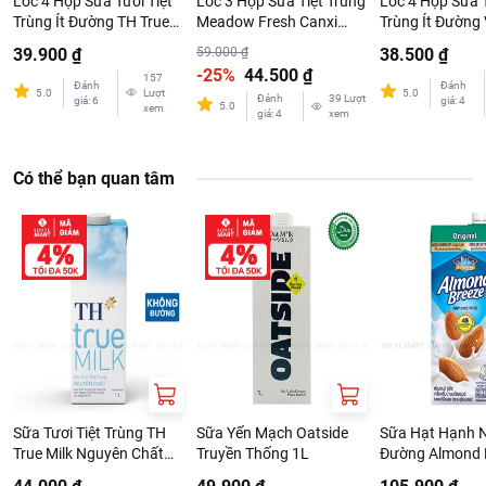
Lốc 4 Hộp Sữa Tươi Tiệt
Lốc 3 Hộp Sữa Tiệt Trùng
Lốc 4 Hộp Sữa T
Trùng Ít Đường TH True
Meadow Fresh Canxi
Trùng Ít Đường 
Milk 180ml
200ml
180ml
39.900 ₫
59.000 ₫
38.500 ₫
-25%
44.500 ₫
157
Đánh
Đánh
5.0
Lượt
5.0
Đánh
39
Lượt
giá
:
6
giá
:
4
5.0
xem
giá
:
4
xem
Có thể bạn quan tâm
Sữa Tươi Tiệt Trùng TH
Sữa Yến Mạch Oatside
Sữa Hạt Hạnh 
True Milk Nguyên Chất
Truyền Thống 1L
Đường Almond 
Hộp 1L
Nguyên Chất Or