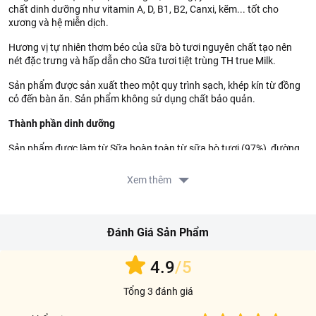
chất dinh dưỡng như vitamin A, D, B1, B2, Canxi, kẽm... tốt cho
xương và hệ miễn dịch.
Hương vị tự nhiên thơm béo của sữa bò tươi nguyên chất tạo nên
nét đặc trưng và hấp dẫn cho Sữa tươi tiệt trùng TH true Milk.
Sản phẩm được sản xuất theo một quy trình sạch, khép kín từ đồng
cỏ đến bàn ăn. Sản phẩm không sử dụng chất bảo quản.
Thành phần dinh dưỡng
Sản phẩm được làm từ Sữa hoàn toàn từ sữa bò tươi (97%), đường
tinh luyện (2,8%), chất ổn định, dùng cho thực phẩm.
Xem thêm
Sữa Tươi Tiệt Trùng TH True Milk Ít Đường Bịch 220ml cung
cấp khoảng 70 kcal trên 100ml sữa.
Hướng dẫn sử dụng
Đánh Giá Sản Phẩm
Dùng uống trực tiếp. Ngon hơn khi ướp lạnh
4.9
/5
Sử dụng cho 1 lần uống.
Tổng 3 đánh giá
Bảo quản