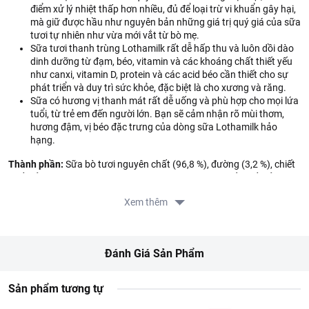
điểm xử lý nhiệt thấp hơn nhiều, đủ để loại trừ vi khuẩn gây hại,
mà giữ được hầu như nguyên bản những giá trị quý giá của sữa
tươi tự nhiên như vừa mới vắt từ bò mẹ.
Sữa tươi thanh trùng Lothamilk rất dễ hấp thu và luôn dồi dào
dinh dưỡng từ đạm, béo, vitamin và các khoáng chất thiết yếu
như canxi, vitamin D, protein và các acid béo cần thiết cho sự
phát triển và duy trì sức khỏe, đặc biệt là cho xương và răng.
Sữa có hương vị thanh mát rất dễ uống và phù hợp cho mọi lứa
tuổi, từ trẻ em đến người lớn. Bạn sẽ cảm nhận rõ mùi thơm,
hương đậm, vị béo đặc trưng của dòng sữa Lothamilk hảo
hạng.
Thành phần:
Sữa bò tươi nguyên chất (96,8 %), đường (3,2 %), chiết
xuất cỏ ngọt tự nhiên (960a) (0,003 g/ L) / (*) 1 g chiết xuất cỏ ngọt
vị ngọt tương đương 300g đường mía.
Xem thêm
Hướng dẫn sử dụng:
Dùng trưc tiếp, có thể kết hợp với ngũ cốc hoặc
trái cây.
Hướng dẫn bảo quản:
Bảo quản ở nhiệt độ 2 đến 6 độ C.
Đánh Giá Sản Phẩm
Sản phẩm tương tự