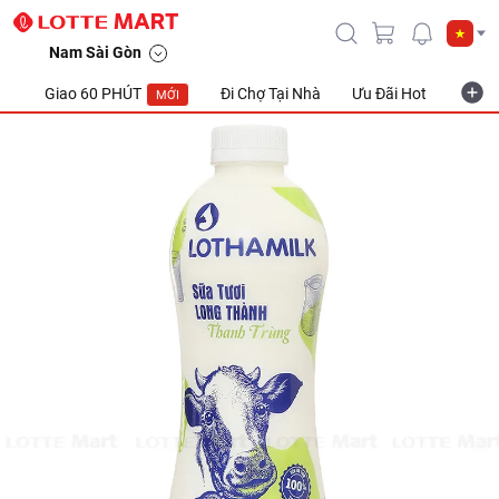
Nam Sài Gòn
Giao 60 PHÚT
Đi Chợ Tại Nhà
Ưu Đãi Hot
Khuyế
MỚI