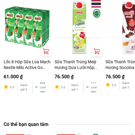
Lốc 8 Hộp Sữa Lúa Mạch
Sữa Thanh Trùng Meiji
Sữa Thanh Trùn
Nestle Milo Active Go
Hương Dưa Lưới Hộp
Hương Socoloa
180ml
946ml
946ml
61.000 ₫
76.500 ₫
76.500 ₫
408
111
Đánh
Đánh
Đánh
5.0
5.0
Lượt
5.0
Lượt
giá
:
2
giá
:
5
giá
:
1
xem
xem
Có thể bạn quan tâm