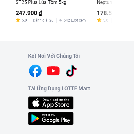
ST25 Plus Lúa Tôm 5kg
Neptune 5kg (EA)
m
247.900 ₫
178.500 ₫
5.0
Đánh giá
:
20
542
Lượt xem
5.0
Đánh giá
:
8
Kết Nối Với Chúng Tôi
Tải Ứng Dụng LOTTE Mart