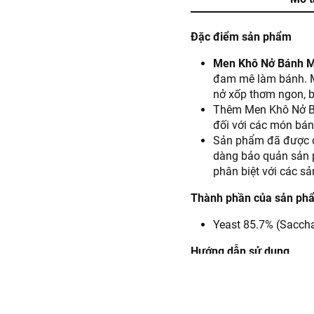
Đặc điểm sản phẩm
Men Khô Nở Bánh M
đam mê làm bánh. 
nở xốp thơm ngon, bô
Thêm Men Khô Nở Bá
đối với các món bán
Sản phẩm đã được đó
dàng bảo quản sản p
phân biệt với các s
Thành phần của sản ph
Yeast 85.7% (Saccha
Hướng dẫn sử dụng
Pha 1 thìa men với 
bột mì theo tỉ lệ cô