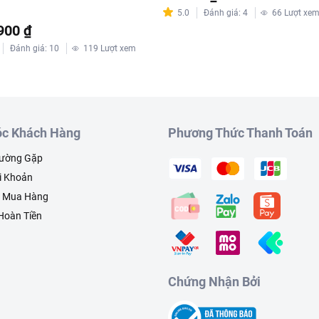
5.0
Đánh giá
:
4
66
Lượt xe
900 ₫
Đánh giá
:
10
119
Lượt xem
c Khách Hàng
Phương Thức Thanh Toán
hường Gặp
i Khoản
h Mua Hàng
 Hoàn Tiền
Chứng Nhận Bởi