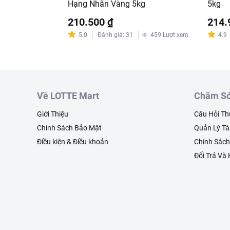
Hạng Nhãn Vàng 5kg
5kg
210.500 ₫
214.
5.0
Đánh giá
:
31
459
Lượt xem
4.9
Về LOTTE Mart
Chăm Só
Giới Thiệu
Câu Hỏi T
Chính Sách Bảo Mật
Quản Lý Tà
Điều kiện & Điều khoản
Chính Sác
Đổi Trả Và