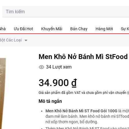
 Nhà
Ưu Đãi Hot
Khuyến Mãi
Bán Chạy
Hàng Mới
Sự K
Bột Các Loại
Men Khô Nở Bánh Mì StFood
34
Lượt xem
34.900 ₫
Giá sản phẩm đã gồm VAT và chưa gồm phí vận chuyển (
Mô tả ngắn
Men Khô Nở Bánh Mì ST Food Gói 100G
là mộ
đam mê làm bánh. Men khô nở bánh mì STfo
nở xốp thơm ngon, bổ dưỡng.
Thêm Men Khô Nở Bánh Mì ST Food vào công th