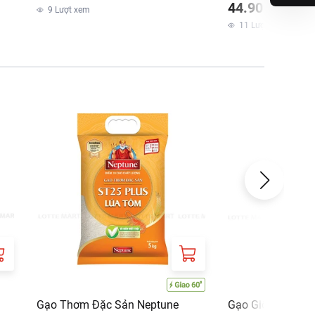
44.900 ₫
m
9
Lượt xem
11
Lượt xem
Gạo Thơm Đặc Sản Neptune
Gạo Giống Nhật 