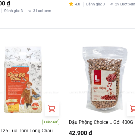
00 ₫
4.8
Đánh giá
:
3
29
Lượt xe
Đánh giá
:
3
3
Lượt xem
Đậu Phộng Choice L Gói 400G
T25 Lúa Tôm Long Châu
42.900 ₫