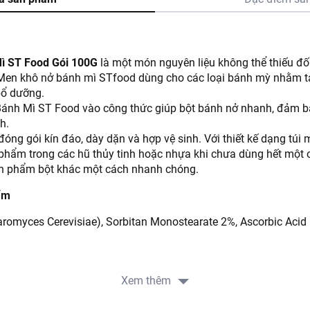
ì ST Food Gói 100G
là một món nguyên liệu không thể thiếu đối
Men khô nở bánh mì STfood dùng cho các loại bánh mỳ nhằm 
̉ dưỡng.
nh Mì ST Food vào công thức giúp bột bánh nở nhanh, đảm bả
h.
ng gói kín đáo, dày dặn và hợp vệ sinh. Với thiết kế dạng túi 
hẩm trong các hũ thủy tinh hoặc nhựa khi chưa dùng hết một 
ản phẩm bột khác một cách nhanh chóng.
ẩm
romyces Cerevisiae), Sorbitan Monostearate 2%, Ascorbic Acid
2 chén nước ấm (không dùng nước nóng), ngâm đến khi men nở 
Xem thêm
ng thức sau đó nhào và ủ.