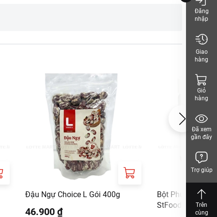
Đăng
nhập
Giao
hàng
Giỏ
hàng
Đã xem
gần đây
Trợ giúp
Đậu Ngự Choice L Gói 400g
Bột Phụ Gia Làm
StFood Gói 250G
Trên
46.900 ₫
cùng