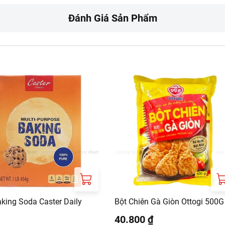
Đánh Giá Sản Phẩm
o, thoáng mát. Đậy kín sau khi mở nếu chưa sử dụng hết.
G TY TRACH NHIEM HUU HAN STHERB VIET NAM
O 37 PHO NGUYEN CONG TRU, PHUONG HAI BA TRUNG, HA NOI
aking Soda Caster Daily
Bột Chiên Gà Giòn Ottogi 500G
40.800 ₫