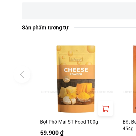
Hướng dẫn bảo quản
Bảo quản nơi khô rá
Thông tin nhà cung cấp:
Sản phẩm tương tự
Tên công ty: CON
Địa chỉ: SO 29 NG
Bột Phô Mai ST Food 100g
Bột B
454g
59.900 ₫