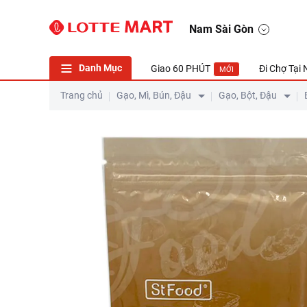
Men Khô Nở Bánh Mì StFood Gói 100G
Nam Sài Gòn
Danh Mục
Giao 60 PHÚT
Đi Chợ Tại
MỚI
Trang chủ
Gạo, Mì, Bún, Đậu
Gạo, Bột, Đậu