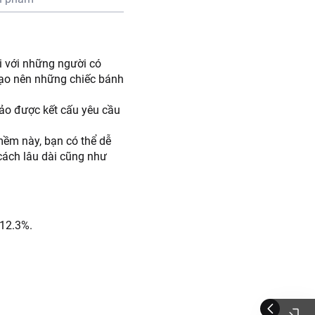
 với những người có
tạo nên những chiếc bánh
o được kết cấu yêu cầu
mềm này, bạn có thể dễ
cách lâu dài cũng như
 12.3%.
như gạch cua, trộn với