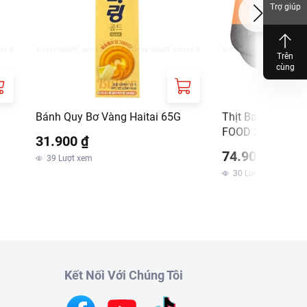
Trợ giúp
Trên
cùng
Bánh Quy Bơ Vàng Haitai 65G
Thịt Ba Chỉ Kho T
FOOD 200G
31.900 ₫
74.900 ₫
39
Lượt xem
30
Lượt xem
Kết Nối Với Chúng Tôi