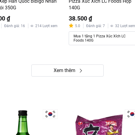
Xếp Hàn Quốc bibigo Nhân
Pizza Xúc Xích LC Foods Hộp
Gói 350G
140G
00 ₫
38.500 ₫
Đánh giá
:
16
214
Lượt xem
5.0
Đánh giá
:
7
32
Lượt xe
Mua 1 tặng 1 Pizza Xúc Xích LC
Foods 140G
Xem thêm