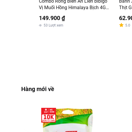
Combo Rong Biển Ăn Liền bibigo
Bánh 
Vị Muối Hồng Himalaya Bịch 4G x
Thịt 
24 Gói
149.900 ₫
62.9
53
Lượt xem
5.0
Hàng mới về