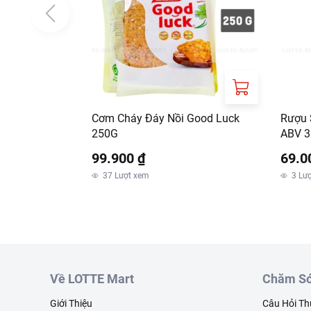
Cơm Cháy Đáy Nồi Good Luck
Rượu 
250G
ABV 3
99.900 ₫
69.0
37
Lượt xem
3
Lư
Về LOTTE Mart
Chăm Só
Giới Thiệu
Câu Hỏi T