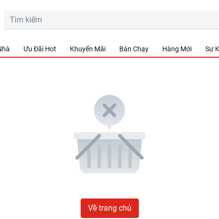
 Nhà
Ưu Đãi Hot
Khuyến Mãi
Bán Chạy
Hàng Mới
Sự K
Về trang chủ