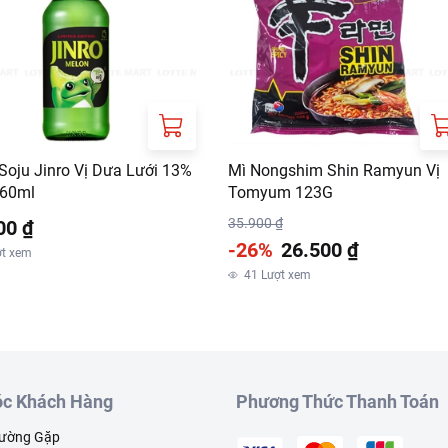
Soju Jinro Vị Dưa Lưới 13%
Mì Nongshim Shin Ramyun Vị
60ml
Tomyum 123G
35.900 ₫
00 ₫
-26%
26.500 ₫
ợt xem
41
Lượt xem
c Khách Hàng
Phương Thức Thanh Toán
hường Gặp