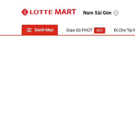
LOTTE Mart Viet Nam
Nam Sài Gòn
Danh Mục
Giao 60 PHÚT
Đi Chợ Tại
MỚI