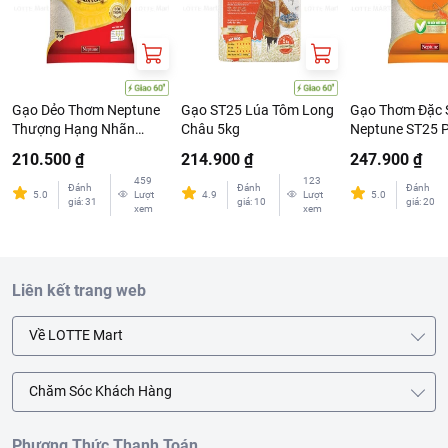
Gạo Dẻo Thơm Neptune
Gạo ST25 Lúa Tôm Long
Gạo Thơm Đặc 
Thượng Hạng Nhãn
Châu 5kg
Neptune ST25 P
Vàng 5kg
Tôm 5kg
210.500 ₫
214.900 ₫
247.900 ₫
459
123
Đánh
Đánh
Đánh
5.0
Lượt
4.9
Lượt
5.0
giá
:
31
giá
:
10
giá
:
20
xem
xem
Liên kết trang web
Về LOTTE Mart
Chăm Sóc Khách Hàng
Phương Thức Thanh Toán