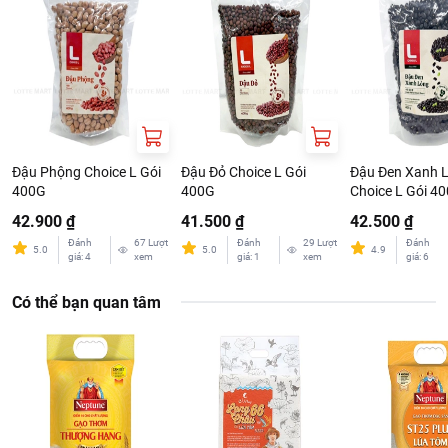
Đậu Phộng Choice L Gói
Đậu Đỏ Choice L Gói
Đậu Đen Xanh 
400G
400G
Choice L Gói 4
42.900 ₫
41.500 ₫
42.500 ₫
Đánh
67
Lượt
Đánh
29
Lượt
Đánh
5.0
5.0
4.9
giá
:
4
xem
giá
:
1
xem
giá
:
6
Có thể bạn quan tâm