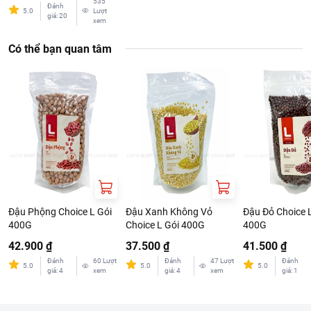
535
Đánh
5.0
Lượt
giá
:
20
xem
Có thể bạn quan tâm
Đậu Phộng Choice L Gói
Đậu Xanh Không Vỏ
Đậu Đỏ Choice 
400G
Choice L Gói 400G
400G
42.900 ₫
37.500 ₫
41.500 ₫
Đánh
60
Lượt
Đánh
47
Lượt
Đánh
5.0
5.0
5.0
giá
:
4
xem
giá
:
4
xem
giá
:
1