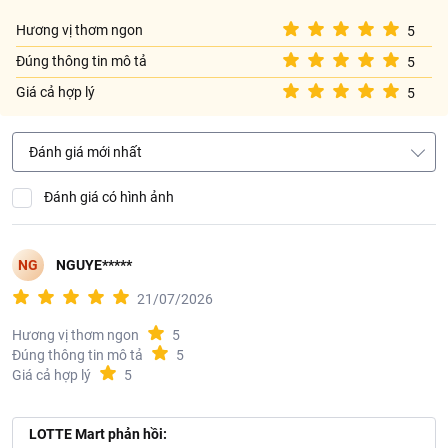
hạn.
Hương vị thơm ngon
5
Thông tin nhà cung cấp:
Đúng thông tin mô tả
5
Tên công ty: CÔNG TY TNHH GẠO VINH PHÁT WILMAR
Giá cả hợp lý
5
Địa chỉ: Tổ 11, Khóm Bình Đức 5, Phường Bình Đức, Tỉnh An
Giang, Việt Nam
Đánh giá mới nhất
Đánh giá có hình ảnh
NG
NGUYE*****
21/07/2026
Hương vị thơm ngon
5
Đúng thông tin mô tả
5
Giá cả hợp lý
5
LOTTE Mart phản hồi: