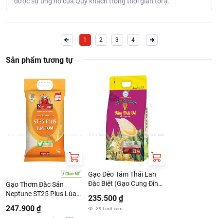
được sự ủng hộ của Quý khách trong thời gian tới ạ.
1
2
3
4
Sản phẩm tương tự
Gạo Dẻo Tám Thái Lan
Đặc Biệt (Gạo Cung Đình)
Gạo Thơm Đặc Sản
Bảo Minh Túi 5KG
Neptune ST25 Plus Lúa
235.500 ₫
Tôm 5kg
247.900 ₫
29
Lượt xem