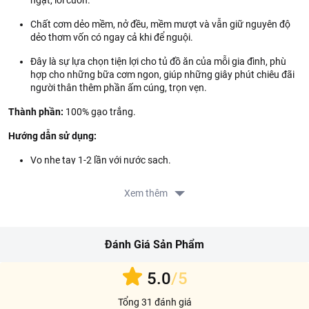
ngạt, lôi cuốn.
Chất cơm dẻo mềm, nở đều, mềm mượt và vẫn giữ nguyên độ
dẻo thơm vốn có ngay cả khi để nguội.
Đây là sự lựa chọn tiện lợi cho tủ đồ ăn của mỗi gia đình, phù
hợp cho những bữa cơm ngon, giúp những giây phút chiêu đãi
người thân thêm phần ấm cúng, trọn vẹn.
Thành phần:
100% gạo trắng.
Hướng dẫn sử dụng:
Vo nhẹ tay 1-2 lần với nước sạch.
Tỷ lệ lý tưởng là 1 chén gạo : 1 chén nước, tùy chỉnh theo khẩu
Xem thêm
vị.
Nấu chín tới và hạn chế mở nắp trong quá trình nấu.
Đánh Giá Sản Phẩm
Sau khi cơm chín, để ráo thêm 10 phút, xới đều và dùng nóng.
Hướng dẫn bảo quản:
Bảo quản nơi khô ráo, thoáng mát và tránh
5.0
/5
ánh nắng mặt trời.
Tổng 31 đánh giá
Lưu ý:
Không sử dụng sản phẩm khi có dấu hiệu hư hỏng hoặc hết