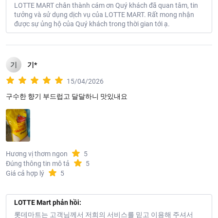
LOTTE MART chân thành cám ơn Quý khách đã quan tâm, tin
tưởng và sử dụng dịch vụ của LOTTE MART. Rất mong nhận
được sự ủng hộ của Quý khách trong thời gian tới ạ.
기
기*
15/04/2026
구수한 향기 부드럽고 달달하니 맛있내요
Hương vị thơm ngon
5
Đúng thông tin mô tả
5
Giá cả hợp lý
5
LOTTE Mart phản hồi:
롯데마트는 고객님께서 저희의 서비스를 믿고 이용해 주셔서