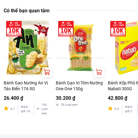
Có thể bạn quan tâm
Bánh Gạo Nướng An Vị
Bánh Gạo Vị Tôm Nướng
Bánh Xốp Phô 
Tảo Biển 174.9G
One One 150g
Nabati 300G
26.400 ₫
30.200 ₫
42.800 ₫
164
29
Lượt xem
Đánh
Đánh
4.7
Lượt
5.0
giá
:
14
giá
:
2
xem