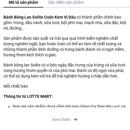
Mô tả sản phẩm
Đặc điểm sản phẩm
Bánh Bông Lan Solite Cuộn Kem Vị Dâu
có thành phần chính bao
gồm: trứng, dầu nành, sữa tươi, bột phô mai, mạch nha, sữa đặc, bột
mì, đường...
Sản phẩm được sản xuất và trải qua quá trình kiểm nghiệm chất
lượng nghiêm ngặt, bạn hoàn toàn có thể an tâm về chất lượng và
những thành phần dinh dưỡng có trong bánh.Bánh có vị ngọt mềm,
hương thơm kích thích vị giác.
Bánh bông lan Solite có vị béo ngậy đặc trưng của trứng và sữa tươi
cùng hương thơm quyến rũ của phô mai. Bánh có độ ngọt vừa phải,
có thể sử dụng kèm với trà để trải nghiệm hương vị hấp dẫn hơn.
Mỗi chiếc bán
Thông tin từ LOTTE MART:
Đơn giá sản phẩm chưa gồm phí giao hàng tùy theo khu vực và
đơn hàng của Quý khách, vui lòng xem chính sách tại:
https://www.lottemart.vn/vi-nsg/faq/39
Xem thêm