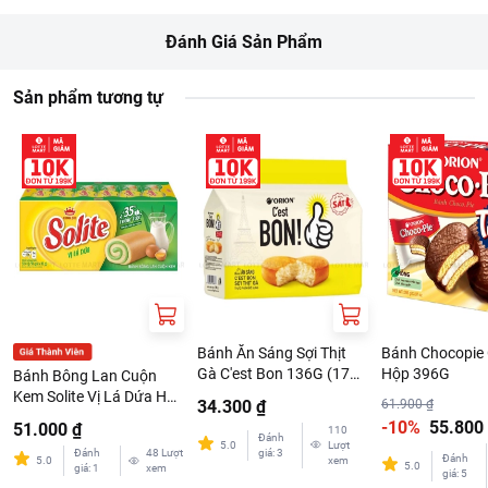
Đánh Giá Sản Phẩm
Sản phẩm tương tự
Bánh Ăn Sáng Sợi Thịt
Bánh Chocopie 
Gà C'est Bon 136G (17G
Hộp 396G
Bánh Bông Lan Cuộn
x 8 Cái)
Kem Solite Vị Lá Dứa Hộp
34.300 ₫
61.900 ₫
324G
-10%
55.800
51.000 ₫
110
Đánh
5.0
Lượt
Đánh
48
Lượt
giá
:
3
Đánh
5.0
xem
5.0
giá
:
1
xem
giá
:
5