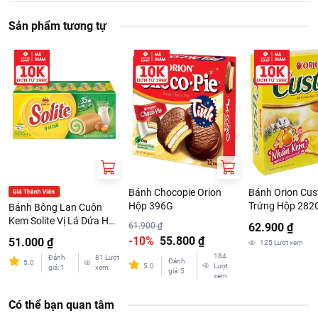
Sản phẩm tương tự
Bánh Chocopie Orion
Bánh Orion Cu
Hộp 396G
Trứng Hộp 282
Bánh Bông Lan Cuộn
Kem Solite Vị Lá Dứa Hộp
61.900 ₫
62.900 ₫
324G
-10%
55.800 ₫
51.000 ₫
125
Lượt xem
184
Đánh
81
Lượt
Đánh
5.0
5.0
Lượt
giá
:
1
xem
giá
:
5
xem
Có thể bạn quan tâm