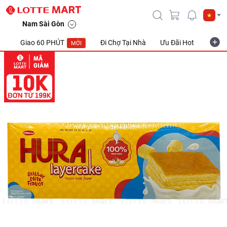
Nam Sài Gòn
Giao 60 PHÚT
Đi Chợ Tại Nhà
Ưu Đãi Hot
Khuyế
MỚI