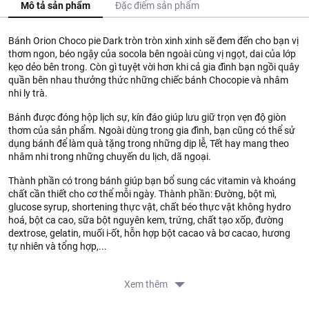
Mô tả sản phẩm
Đặc điểm sản phẩm
Bánh Orion Choco pie Dark tròn tròn xinh xinh sẽ đem đến cho bạn vị
thơm ngon, béo ngậy của socola bên ngoài cùng vị ngọt, dai của lớp
kẹo dẻo bên trong. Còn gì tuyệt vời hơn khi cả gia đình bạn ngồi quây
quần bên nhau thưởng thức những chiếc bánh Chocopie và nhâm
nhi ly trà.
Bánh được đóng hộp lịch sự, kín đáo giúp lưu giữ trọn vẹn độ giòn
thơm của sản phẩm. Ngoài dùng trong gia đình, bạn cũng có thể sử
dụng bánh để làm quà tặng trong những dịp lễ, Tết hay mang theo
nhâm nhi trong những chuyến du lịch, dã ngoại.
Thành phần có trong bánh giúp bạn bổ sung các vitamin và khoáng
chất cần thiết cho cơ thể mỗi ngày. Thành phần: Đường, bột mì,
glucose syrup, shortening thực vật, chất béo thực vật không hydro
hoá, bột ca cao, sữa bột nguyên kem, trứng, chất tạo xốp, đường
dextrose, gelatin, muối i-ốt, hỗn hợp bột cacao và bơ cacao, hương
tự nhiên và tổng hợp,...
Hướng dẫn sử dụng: Dùng trực tiếp sau khi mở bao bì. Bảo quản nơi
khô thoáng, tránh ánh nắng trực tiếp. Hạn sử dụng: 12 tháng kể từ
Xem thêm
ngày sản xuất. Nơi sản xuất: Việt Nam.