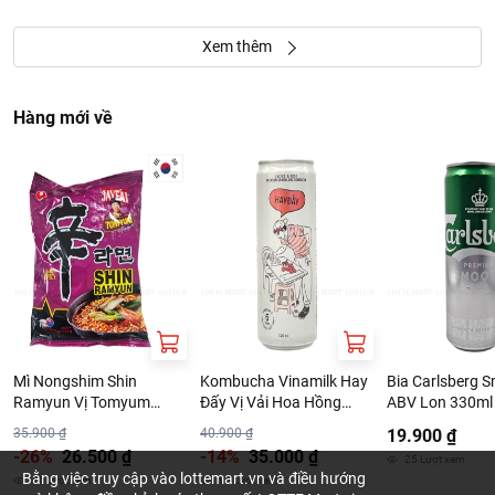
Xem thêm
Hàng mới về
Mì Nongshim Shin
Kombucha Vinamilk Hay
Bia Carlsberg 
Ramyun Vị Tomyum
Đấy Vị Vải Hoa Hồng
ABV Lon 330ml
123G
320ml
35.900 ₫
40.900 ₫
19.900 ₫
-26%
26.500 ₫
-14%
35.000 ₫
25
Lượt xem
Bằng việc truy cập vào lottemart.vn và điều hướng
41
Lượt xem
15
Lượt xem