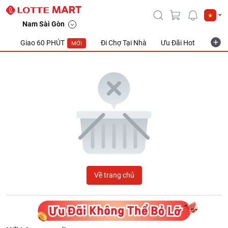
LOTTE Mart Viet Nam
Nam Sài Gòn
Giao 60 PHÚT
Đi Chợ Tại Nhà
Ưu Đãi Hot
Khuyế
MỚI
Về trang chủ