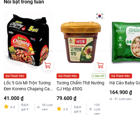
Nổi bật trong tuần
Lốc 5 Gói Mì Trộn Tương
Tương Chấm Thịt Nướng
Há Cảo Baby Gó
Đen Koreno Chajang Cay
CJ Hộp 450G
164.900 ₫
78g/Gói
41.000 ₫
79.600 ₫
51
Lượt xem
Đánh
36
Lượt
109
4.9
Đánh
giá
:
9
xem
4.9
Lượt
giá
:
6
xem