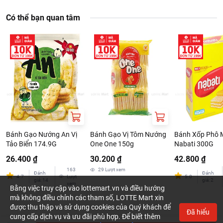
Có thể bạn quan tâm
Bánh Gạo Nướng An Vị
Bánh Gạo Vị Tôm Nướng
Bánh Xốp Phô 
Tảo Biển 174.9G
One One 150g
Nabati 300G
26.400 ₫
30.200 ₫
42.800 ₫
163
29
Lượt xem
Đánh
Đánh
4.7
Lượt
5.0
giá
:
14
giá
:
2
xem
Bằng việc truy cập vào lottemart.vn và điều hướng
mà không điều chỉnh các tham số, LOTTE Mart xin
được thu thập và sử dụng cookies của Quý khách để
Đã hiểu
cung cấp dịch vụ và ưu đãi phù hợp. Để biết thêm