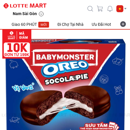
Nam Sài Gòn
Giao 60 PHÚT
Đi Chợ Tại Nhà
Ưu Đãi Hot
Khuyế
MỚI