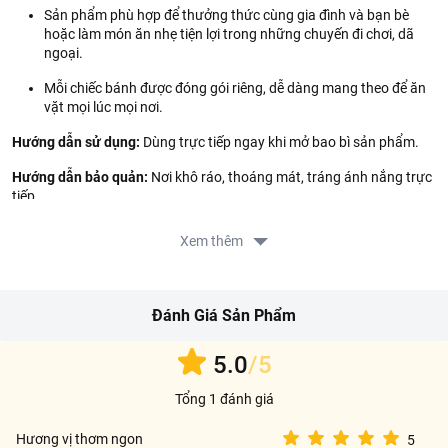
Sản phẩm phù hợp để thưởng thức cùng gia đình và bạn bè
hoặc làm món ăn nhẹ tiện lợi trong những chuyến đi chơi, dã
ngoại.
Mỗi chiếc bánh được đóng gói riêng, dễ dàng mang theo để ăn
vặt mọi lúc mọi nơi.
Hướng dẫn sử dụng:
Dùng trực tiếp ngay khi mở bao bì sản phẩm.
Hướng dẫn bảo quản:
Nơi khô ráo, thoáng mát, tráng ánh nắng trực
tiếp.
Thông tin từ LOTTE MART:
Xem thêm
Đơn giá sản phẩm chưa gồm phí giao hàng tùy theo khu vực và
đơn hàng của Quý khách, vui lòng xem chính sách tại:
https://www.lottemart.vn/vi-nsg/faq/39
Đánh Giá Sản Phẩm
Thông tin nhà cung cấp:
5.0
/5
Tên công ty: CONG TY CO PHAN MONDELEZ KINH DO VIET
NAM
Tổng 1 đánh giá
Địa chỉ: 26 VSIP, DUONG SO 8 KCN VIET NAM-SINGAPORE P
Hương vị thơm ngon
5
BINH HOA, TP THUAN AN, TINH BINH DUONG, VIET NAM