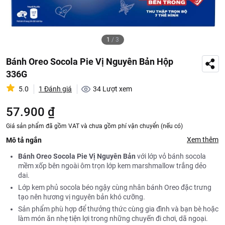
1
/
3
Bánh Oreo Socola Pie Vị Nguyên Bản Hộp
336G
5.0
1 Đánh giá
34
Lượt xem
57.900 ₫
Giá sản phẩm đã gồm VAT và chưa gồm phí vận chuyển (nếu có)
Xem thêm
Mô tả ngắn
Bánh Oreo Socola Pie Vị Nguyên Bản
với lớp vỏ bánh socola
mềm xốp bên ngoài ôm trọn lớp kem marshmallow trắng dẻo
dai.
Lớp kem phủ socola béo ngậy cùng nhân bánh Oreo đặc trưng
tạo nên hương vị nguyên bản khó cưỡng.
Sản phẩm phù hợp để thưởng thức cùng gia đình và bạn bè hoặc
làm món ăn nhẹ tiện lợi trong những chuyến đi chơi, dã ngoại.