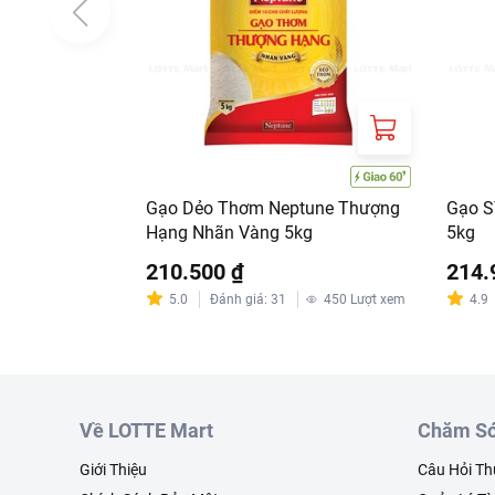
Gạo Dẻo Thơm Neptune Thượng
Gạo S
Hạng Nhãn Vàng 5kg
5kg
210.500 ₫
214.
5.0
Đánh giá
:
31
450
Lượt xem
4.9
Về LOTTE Mart
Chăm Só
Giới Thiệu
Câu Hỏi T