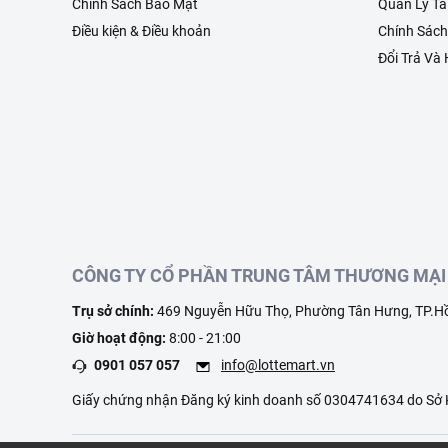
Chính Sách Bảo Mật
Quản Lý Tà
Điều kiện & Điều khoản
Chính Sác
Đổi Trả Và
CÔNG TY CỔ PHẦN TRUNG TÂM THƯƠNG MẠI 
Trụ sở chính:
469 Nguyễn Hữu Thọ, Phường Tân Hưng, TP.Hồ
Giờ hoạt động:
8:00 - 21:00
0901 057 057
info@lottemart.vn
Giấy chứng nhận Đăng ký kinh doanh số 0304741634 do Sở K