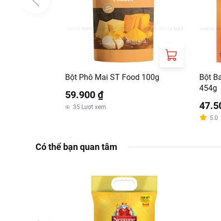
Bột Phô Mai ST Food 100g
Bột B
454g
59.900 ₫
47.5
35
Lượt xem
5.0
Có thể bạn quan tâm