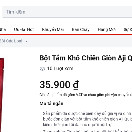
 Nhà
Ưu Đãi Hot
Khuyến Mãi
Bán Chạy
Hàng Mới
Sự K
Bột Các Loại
Bột Tẩm Khô Chiên Giòn Aji 
10
Lượt xem
35.900 ₫
Giá sản phẩm đã gồm VAT và chưa gồm phí vận chuyển (
Mô tả ngắn
Sản phẩm đã được chế biến đầy đủ gia vị và định 
bước đơn giản với bột tẩm khô chiên giòn Aji-Qu
kiệm thời gian tối đa cho người nội trợ.
Thành phần: Tinh bột, bột mì, muối, bột bắp, bột c