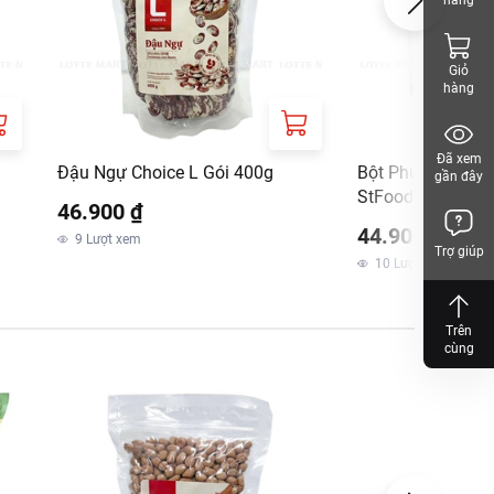
hàng
Giỏ
hàng
Đã xem
Đậu Ngự Choice L Gói 400g
Bột Phụ Gia Làm
gần đây
StFood Gói 250G
46.900 ₫
44.900 ₫
m
9
Lượt xem
Trợ giúp
10
Lượt xem
Trên
cùng