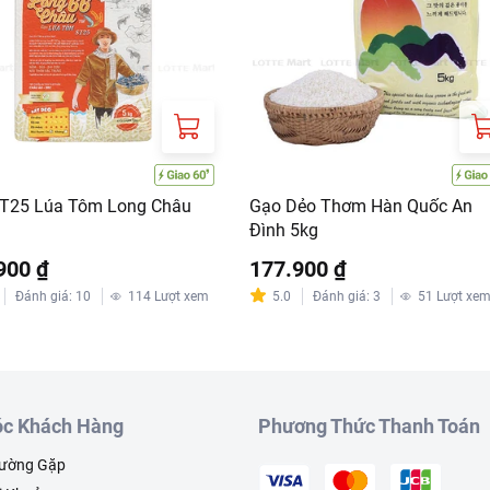
T25 Lúa Tôm Long Châu
Gạo Dẻo Thơm Hàn Quốc An
Đình 5kg
900 ₫
177.900 ₫
Đánh giá
:
10
114
Lượt xem
5.0
Đánh giá
:
3
51
Lượt xe
c Khách Hàng
Phương Thức Thanh Toán
hường Gặp