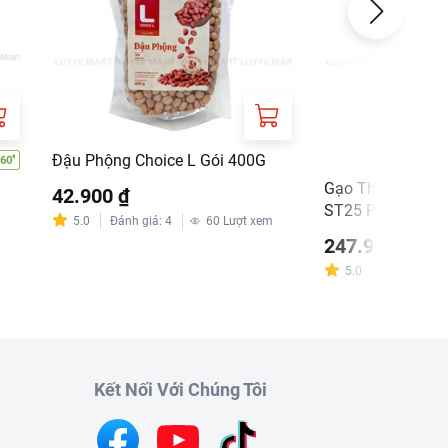
Đậu Phộng Choice L Gói 400G
Gạo Thơm Đặc S
42.900 ₫
ST25 Plus Lúa T
5.0
Đánh giá
:
4
60
Lượt xem
247.900 ₫
m
5.0
Đánh giá
:
2
Kết Nối Với Chúng Tôi