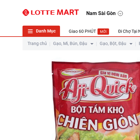
Bột Tẩm Khô Chiên Giòn Aji Quick 210g
Nam Sài Gòn
Danh Mục
Giao 60 PHÚT
Đi Chợ Tại
MỚI
Trang chủ
Gạo, Mì, Bún, Đậu
Gạo, Bột, Đậu