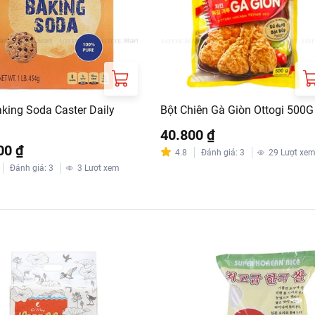
aking Soda Caster Daily
Bột Chiên Gà Giòn Ottogi 500G
40.800 ₫
00 ₫
4.8
Đánh giá
:
3
29
Lượt xe
Đánh giá
:
3
3
Lượt xem