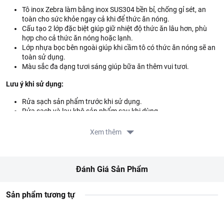
Tô inox Zebra làm bằng inox SUS304 bền bỉ, chống gỉ sét, an
toàn cho sức khỏe ngay cả khi để thức ăn nóng.
Cấu tạo 2 lớp đặc biệt giúp giữ nhiệt độ thức ăn lâu hơn, phù
hợp cho cả thức ăn nóng hoặc lạnh.
Lớp nhựa bọc bên ngoài giúp khi cầm tô có thức ăn nóng sẽ an
toàn sử dụng.
Màu sắc đa dạng tươi sáng giúp bữa ăn thêm vui tươi.
Lưu ý khi sử dụng:
Rửa sạch sản phẩm trước khi sử dụng.
Rửa sạch và lau khô sản phẩm sau khi dùng.
Không chùi rửa sản phẩm bằng miếng chùi bằng sắt.
Tránh để gần lửa và tránh va đập mạnh.
Xem thêm
Thông tin từ LOTTE MART:
Đơn giá sản phẩm chưa gồm phí giao hàng tùy theo khu vực và
Đánh Giá Sản Phẩm
đơn hàng của Quý khách, vui lòng xem chính sách tại:
https://www.lottemart.vn/vi-nsg/faq/39
Chính sách bảo hành sản phẩm tại:
Sản phẩm tương tự
https://www.lottemart.vn/vi-nsg/faq/85
Thông tin nhà cung cấp: