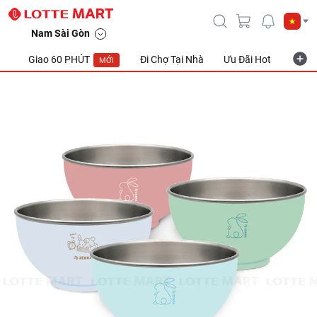
Nam Sài Gòn
Giao 60 PHÚT
Đi Chợ Tại Nhà
Ưu Đãi Hot
Khuyế
MỚI