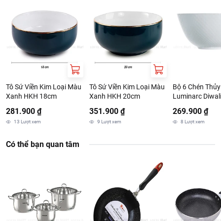
Tên công ty: CONG TY TNHH TRUNG HUY
Địa chỉ: 26 PHAN HUY CHU,Q.5,TP.HCM
Tô Sứ Viền Kim Loại Màu
Tô Sứ Viền Kim Loại Màu
Bộ 6 Chén Thủy
Xanh HKH 18cm
Xanh HKH 20cm
Luminarc Diwali
12cm
281.900 ₫
351.900 ₫
269.900 ₫
13
Lượt xem
9
Lượt xem
8
Lượt xem
Có thể bạn quan tâm