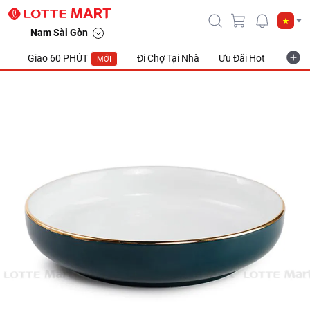
Nam Sài Gòn
Giao 60 PHÚT
Đi Chợ Tại Nhà
Ưu Đãi Hot
Khuyế
MỚI