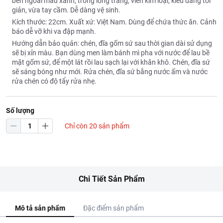
bên ngoài màu xanh, trong lòng trắng, viền kim loại, kiểu dáng tối
giản, vừa tay cầm. Dễ dàng vệ sinh.
Kích thước: 22cm. Xuất xứ: Việt Nam. Dùng để chứa thức ăn. Cảnh
báo dễ vỡ khi va đập mạnh.
Hướng dẫn bảo quản: chén, đĩa gốm sứ sau thời gian dài sử dụng
sẽ bị xỉn màu. Bạn dùng men làm bánh mì pha với nước để lau bề
mặt gốm sứ, để một lát rồi lau sạch lại với khăn khô. Chén, đĩa sứ
sẽ sáng bóng như mới. Rửa chén, đĩa sứ bằng nước ấm và nước
rửa chén có độ tẩy rửa nhẹ.
Số lượng
Chỉ còn 20 sản phẩm
Chi Tiết Sản Phẩm
Mô tả sản phẩm
Đặc điểm sản phẩm