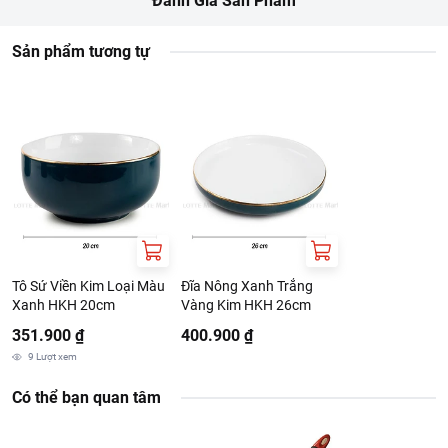
Đánh Giá Sản Phẩm
https://www.lottemart.vn/vi-nsg/faq/39
Chính sách bảo hành sản phẩm tại:
Sản phẩm tương tự
https://www.lottemart.vn/vi-nsg/faq/85
Tô Sứ Viền Kim Loại Màu
Đĩa Nông Xanh Trắng
Xanh HKH 20cm
Vàng Kim HKH 26cm
351.900 ₫
400.900 ₫
9
Lượt xem
Có thể bạn quan tâm