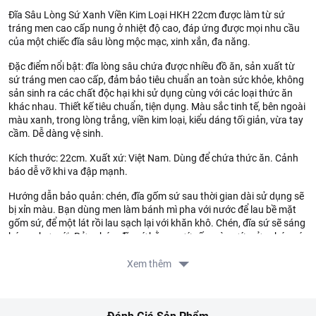
Đĩa Sâu Lòng Sứ Xanh Viền Kim Loại HKH 22cm được làm từ sứ
tráng men cao cấp nung ở nhiệt độ cao, đáp ứng được mọi nhu cầu
của một chiếc đĩa sâu lòng mộc mạc, xinh xắn, đa năng.
Đặc điểm nổi bật: đĩa lòng sâu chứa được nhiều đồ ăn, sản xuất từ
sứ tráng men cao cấp, đảm bảo tiêu chuẩn an toàn sức khỏe, không
sản sinh ra các chất độc hại khi sử dụng cùng với các loại thức ăn
khác nhau. Thiết kế tiêu chuẩn, tiện dụng. Màu sắc tinh tế, bên ngoài
màu xanh, trong lòng trắng, viền kim loại, kiểu dáng tối giản, vừa tay
cầm. Dễ dàng vệ sinh.
Kích thước: 22cm. Xuất xứ: Việt Nam. Dùng để chứa thức ăn. Cảnh
báo dễ vỡ khi va đập mạnh.
Hướng dẫn bảo quản: chén, đĩa gốm sứ sau thời gian dài sử dụng sẽ
bị xỉn màu. Bạn dùng men làm bánh mì pha với nước để lau bề mặt
gốm sứ, để một lát rồi lau sạch lại với khăn khô. Chén, đĩa sứ sẽ sáng
bóng như mới. Rửa chén, đĩa sứ bằng nước ấm và nước rửa chén có
độ tẩy rửa nhẹ.
Xem thêm
Thông tin từ LOTTE MART:
Đơn giá sản phẩm chưa gồm phí giao hàng tùy theo khu vực và
đơn hàng của Quý khách, vui lòng xem chính sách tại: