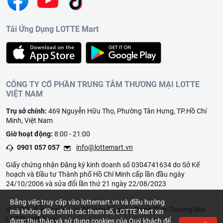
Tải Ứng Dụng LOTTE Mart
CÔNG TY CỔ PHẦN TRUNG TÂM THƯƠNG MẠI LOTTE
VIỆT NAM
Trụ sở chính:
469 Nguyễn Hữu Thọ, Phường Tân Hưng, TP.Hồ Chí
Minh, Việt Nam
Giờ hoạt động:
8:00 - 21:00
0901 057 057
info@lottemart.vn
Giấy chứng nhận Đăng ký kinh doanh số 0304741634 do Sở Kế
hoạch và Đầu tư Thành phố Hồ Chí Minh cấp lần đầu ngày
24/10/2006 và sửa đổi lần thứ 21 ngày 22/08/2023
Bằng việc truy cập vào lottemart.vn và điều hướng
© 2023 - Bản quyền của Công ty Cổ phần Trung Tâm Thương Mại
mà không điều chỉnh các tham số, LOTTE Mart xin
LOTTE Việt Nam
được thu thập và sử dụng cookies của Quý khách để