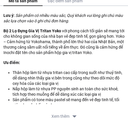
Mô tả sản phẩm
Đặc điểm sản phẩm
Lưu ý:
Sản phẩm có nhiều màu sắc, Quý khách vui lòng ghi chú màu
sắc lựa chọn vào ô ghi chú đơn hàng.
Bộ 2 Lọ Đựng Gia Vị Tritan Yoko
với phong cách tối giản sẽ mang tới
cho không gian sống của nhà bạn vẻ đẹp tinh tế, gọn gàng hơn. Yoko
– Cảm hứng từ Yokohama, thành phố lớn thứ hai của Nhật Bản, một
thương cảng sầm uất nổi tiếng về ẩm thực. Đó cũng là cảm hứng để
Inochi đặt tên cho sản phẩm hộp gia vị tritan Yoko.
Ưu điểm:
Thân hộp làm từ nhựa tritan cao cấp trong suốt như thuỷ tinh,
dễ dàng nhìn thấy gia vị bên trong cũng như theo dõi mức độ
oxy hóa của các loại gia vị
Nắp hộp làm từ nhựa PP nguyên sinh an toàn cho sức khoẻ,
tích hợp theo muỗng để dễ dàng xúc các loại gia vị
Sản phẩm có tone màu pastel sẽ mang đến vẻ đẹp tinh tế, tối
giản cho căn bếp của bạn
Hộp có miếng dán để ghi ngày, tiện dụng trong việc theo dõi
hạn của gia vị
Xem thêm
Thìa dễ dàng tháo lắp vào nắp hộp, dễ dàng vệ sinh và sử dụng.