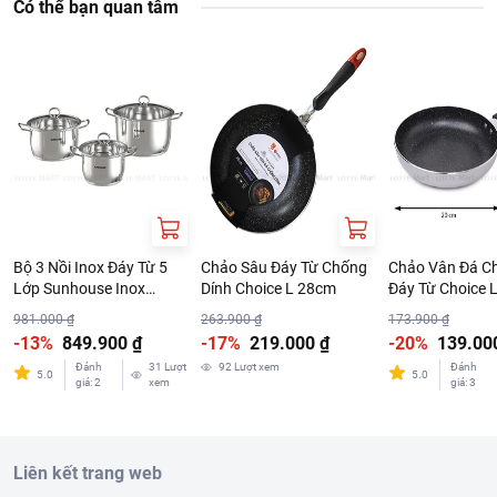
Có thể bạn quan tâm
Bộ 3 Nồi Inox Đáy Từ 5
Chảo Sâu Đáy Từ Chống
Chảo Vân Đá C
Lớp Sunhouse Inox
Dính Choice L 28cm
Đáy Từ Choice 
SHG788 16cm - 20cm -
981.000 ₫
263.900 ₫
173.900 ₫
24cm
-13%
849.900 ₫
-17%
219.000 ₫
-20%
139.00
Đánh
31
Lượt
92
Lượt xem
Đánh
5.0
5.0
giá
:
2
xem
giá
:
3
Liên kết trang web