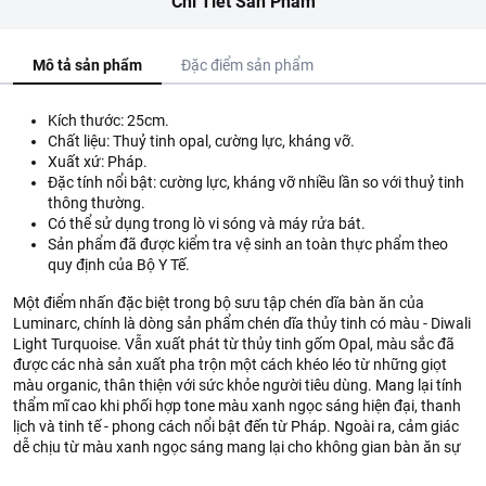
Chi Tiết Sản Phẩm
Mô tả sản phẩm
Đặc điểm sản phẩm
Kích thước: 25cm.
Chất liệu: Thuỷ tinh opal, cường lực, kháng vỡ.
Xuất xứ: Pháp.
Đặc tính nổi bật: cường lực, kháng vỡ nhiều lần so với thuỷ tinh
thông thường.
Có thể sử dụng trong lò vi sóng và máy rửa bát.
Sản phẩm đã được kiểm tra vệ sinh an toàn thực phẩm theo
quy định của Bộ Y Tế.
Một điểm nhấn đặc biệt trong bộ sưu tập chén dĩa bàn ăn của
Luminarc, chính là dòng sản phẩm chén dĩa thủy tinh có màu - Diwali
Light Turquoise. Vẫn xuất phát từ thủy tinh gốm Opal, màu sắc đã
được các nhà sản xuất pha trộn một cách khéo léo từ những giọt
màu organic, thân thiện với sức khỏe người tiêu dùng. Mang lại tính
thẩm mĩ cao khi phối hợp tone màu xanh ngọc sáng hiện đại, thanh
lịch và tinh tế - phong cách nổi bật đến từ Pháp. Ngoài ra, cảm giác
dễ chịu từ màu xanh ngọc sáng mang lại cho không gian bàn ăn sự
thoải mái nhưng không kém phần nổi bật.