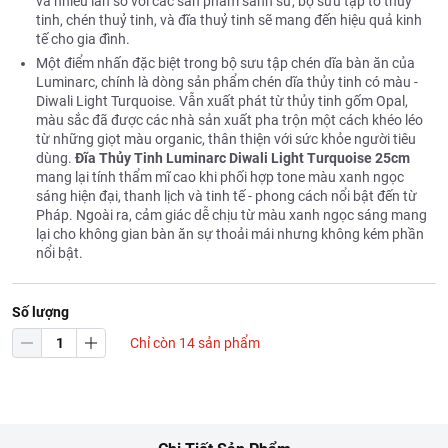
và nhiều lần so với các sản phẩm sành sứ, bộ sưu tập tô thuỷ
tinh, chén thuỷ tinh, và đĩa thuỷ tinh sẽ mang đến hiệu quả kinh
tế cho gia đình.
Một điểm nhấn đặc biệt trong bộ sưu tập chén dĩa bàn ăn của
Luminarc, chính là dòng sản phẩm chén dĩa thủy tinh có màu -
Diwali Light Turquoise. Vẫn xuất phát từ thủy tinh gốm Opal,
màu sắc đã được các nhà sản xuất pha trộn một cách khéo léo
từ những giọt màu organic, thân thiện với sức khỏe người tiêu
dùng.
Đĩa Thủy Tinh Luminarc Diwali Light Turquoise 25cm
mang lại tính thẩm mĩ cao khi phối hợp tone màu xanh ngọc
sáng hiện đại, thanh lịch và tinh tế - phong cách nổi bật đến từ
Pháp. Ngoài ra, cảm giác dễ chịu từ màu xanh ngọc sáng mang
lại cho không gian bàn ăn sự thoải mái nhưng không kém phần
nổi bật.
Số lượng
Chỉ còn 14 sản phẩm