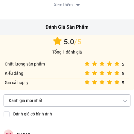
Xem thêm
Lưu ý khi sử dụng sản phẩm:
Sản phẩm chịu nhiệt ở nhiệt độ không quá 60 độ C.
Đôi nét về thương hiệu Arc:
Đánh Giá Sản Phẩm
5.0
/5
Thông tin từ LOTTE MART:
Tổng 1 đánh giá
Đơn giá sản phẩm chưa gồm phí giao hàng tùy theo khu vực và
đơn hàng của Quý khách, vui lòng xem chính sách tại:
Chất lượng sản phẩm
5
https://www.lottemart.vn/vi-nsg/faq/39
Kiểu dáng
5
Chính sách bảo hành sản phẩm tại:
https://www.lottemart.vn/vi-nsg/faq/85
Giá cả hợp lý
5
Đánh giá mới nhất
Đánh giá có hình ảnh