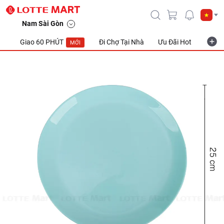
Nam Sài Gòn
Giao 60 PHÚT
Đi Chợ Tại Nhà
Ưu Đãi Hot
Khuyế
MỚI