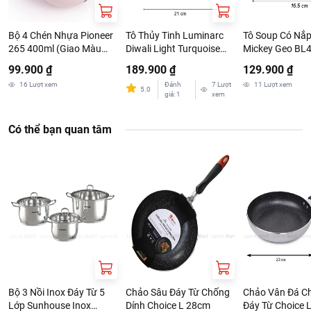
Bộ 4 Chén Nhựa Pioneer
Tô Thủy Tinh Luminarc
Tô Soup Có Nắp
265 400ml (Giao Màu
Diwali Light Turquoise
Mickey Geo BL4
Ngẫu Nhiên)
21cm
99.900 ₫
189.900 ₫
129.900 ₫
16
Lượt xem
Đánh
7
Lượt
11
Lượt xem
5.0
giá
:
1
xem
Có thể bạn quan tâm
Bộ 3 Nồi Inox Đáy Từ 5
Chảo Sâu Đáy Từ Chống
Chảo Vân Đá C
Lớp Sunhouse Inox
Dính Choice L 28cm
Đáy Từ Choice 