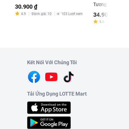
Tương Ớt Chinsu
30.900 ₫
34.900 ₫
m
4.9
Đánh giá
:
10
103
Lượt xem
5.0
Đánh giá
:
4
Kết Nối Với Chúng Tôi
Tải Ứng Dụng LOTTE Mart