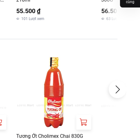
cùng
55.500 ₫
56.500 ₫
m
101
Lượt xem
63
Lượt xem
Tương Ớt Cholimex Chai 830G