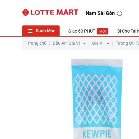
Nam Sài Gòn
Danh Mục
Giao 60 PHÚT
Đi Chợ Tại
MỚI
Trang chủ
Dầu Ăn, Gia Vị
Gia Vị
Tương Ớt, T