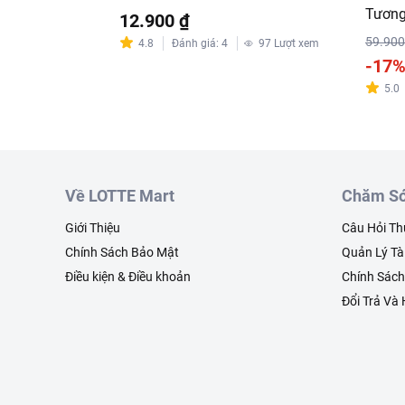
Tương
12.900 ₫
59.900
4.8
Đánh giá
:
4
97
Lượt xem
-17
5.0
Về LOTTE Mart
Chăm Só
Giới Thiệu
Câu Hỏi T
Chính Sách Bảo Mật
Quản Lý Tà
Điều kiện & Điều khoản
Chính Sác
Đổi Trả Và