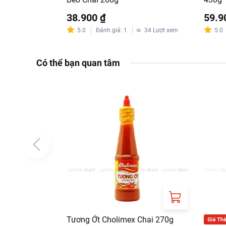
38.900 ₫
59.9
5.0
Đánh giá
:
1
34
Lượt xem
5.0
Có thể bạn quan tâm
Tương Ớt Cholimex Chai 270g