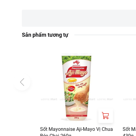
Sản phẩm tương tự
Sốt Mayonnaise Aji-Mayo Vị Chua
Sốt M
Béo Chai 260g
430g