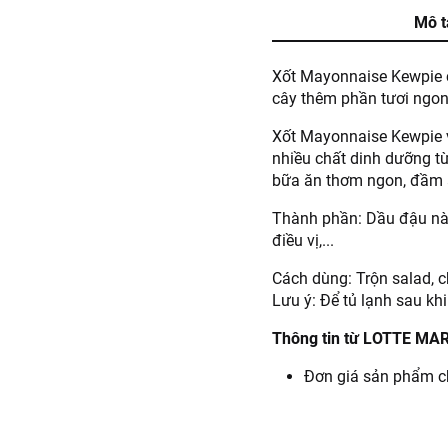
Mô t
Xốt Mayonnaise Kewpie c
cây thêm phần tươi ngon
Xốt Mayonnaise Kewpie v
nhiều chất dinh dưỡng từ
bữa ăn thơm ngon, đầm
Thành phần: Dầu đậu nành
điều vị,...
Cách dùng: Trộn salad, 
Lưu ý: Để tủ lạnh sau kh
Thông tin từ LOTTE MA
Đơn giá sản phẩm ch
chính sách tại:
https