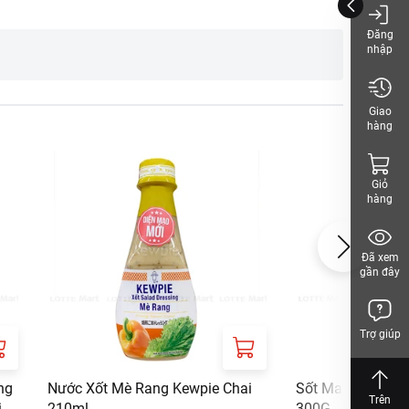
Đăng
nhập
Giao
hàng
Giỏ
hàng
Đã xem
gần đây
Trợ giúp
ng
Nước Xốt Mè Rang Kewpie Chai
Sốt Mayonaise Ke
Trên
i
210ml
300G