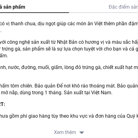
ả sản phẩm
Đặc điểm sả
ó vị thanh chua, dịu ngọt giúp các món ăn Việt thêm phần đậm 
.
ới công nghệ sản xuất từ Nhật Bản có hương vị và màu sắc hấp
 trứng gà, sản phẩm sẽ là sự lựa chọn tuyệt vời cho bạn và cả g
 ấm.
, nước, đường, muối, giấm, lòng đỏ trứng gà, chiết xuất hạt mù
chấm tôm chiên. Bảo quản Để nơi khô ráo thoáng mát. Bảo quản 
i mở nắp, dùng trong 1 tháng. Sản xuất tại Việt Nam.
RT:
ưa gồm phí giao hàng tùy theo khu vực và đơn hàng của Quý k
://www.lottemart.vn/vi-nsg/faq/39
Xem thêm