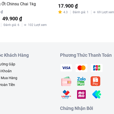
 Ớt Chinsu Chai 1kg
17.900 ₫
 ₫
4.3
Đánh giá
:
1
69
Lượt xe
%
49.900 ₫
Đánh giá
:
6
102
Lượt xem
c Khách Hàng
Phương Thức Thanh Toán
hường Gặp
i Khoản
h Mua Hàng
 Hoàn Tiền
Chứng Nhận Bởi