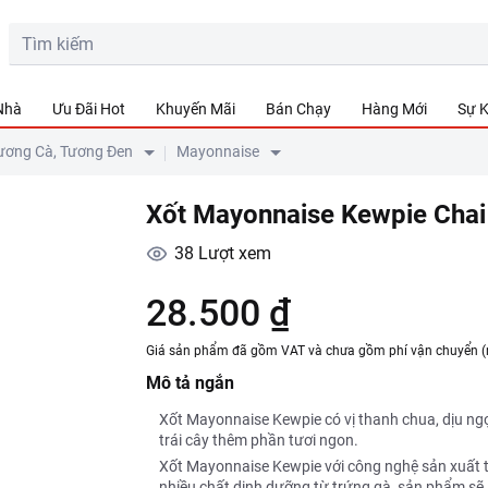
 Nhà
Ưu Đãi Hot
Khuyến Mãi
Bán Chạy
Hàng Mới
Sự K
ương Cà, Tương Đen
Mayonnaise
Xốt Mayonnaise Kewpie Cha
38
Lượt xem
28.500 ₫
Giá sản phẩm đã gồm VAT và chưa gồm phí vận chuyển (
Mô tả ngắn
Xốt Mayonnaise Kewpie có vị thanh chua, dịu ng
trái cây thêm phần tươi ngon.
Xốt Mayonnaise Kewpie với công nghệ sản xuất t
nhiều chất dinh dưỡng từ trứng gà, sản phẩm sẽ l