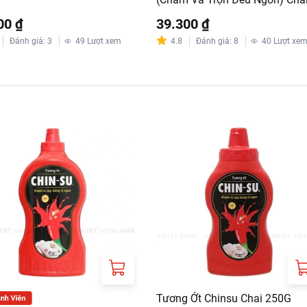
230G
00 ₫
39.300 ₫
Đánh giá
:
3
49
Lượt xem
4.8
Đánh giá
:
8
40
Lượt xe
Tương Ớt Chinsu Chai 250G