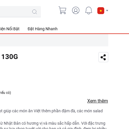
iện Nổi Bật
Đặt Hàng Nhanh
i 130G
nếu có)
Xem thêm
ọt giúp các món ăn Việt thêm phần đậm đà, các món salad
ừ Nhật Bản có hương vị và màu sắc hấp dẫn. Với đặc trưng
à sự lựa chọn tuyệt vời cho bạn và cả gia đình, đem lại nhiều