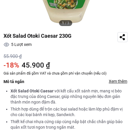
1
/
3
Xốt Salad Otoki Caesar 230G
5
Lượt xem
55.900 ₫
-18%
45.900 ₫
Giá sản phẩm đã gồm VAT và chưa gồm phí vận chuyển (nếu có)
Xem thêm
Mô tả ngắn
Xốt Salad Otoki Caesar
với kết cấu xốt sánh mịn, mang vị béo
đặc trưng của dòng Caesar, giúp những nguyên liệu đơn giản
thành món ngon đậm đà.
Thích hợp dùng để trộn các loại salad hoặc làm lớp phủ đậm vị
cho các loại bánh mì kẹp, Sandwich.
Thiết kế chai nhựa cứng cáp cùng nắp bật chắc chắn giúp bảo
quản xốt tươi ngon trong ngăn mát.