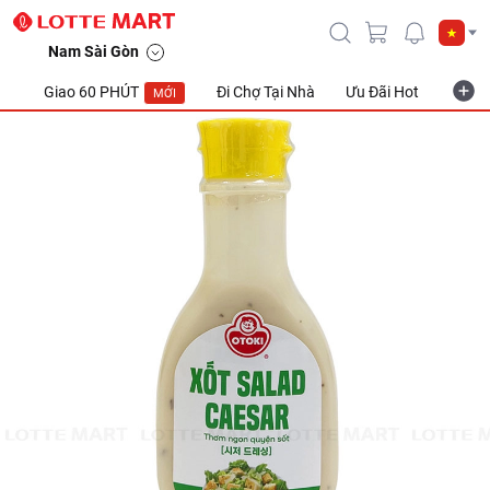
Nam Sài Gòn
Giao 60 PHÚT
Đi Chợ Tại Nhà
Ưu Đãi Hot
Khuyế
MỚI