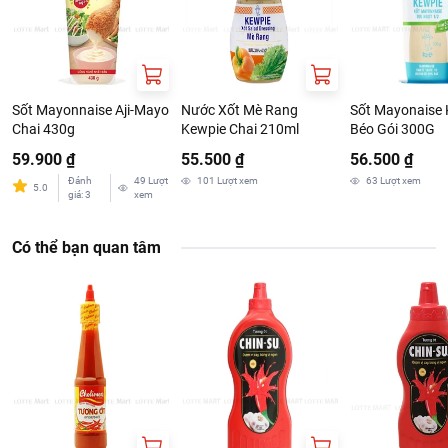
Thông tin nhà cung cấp:
Tên công ty: CONG TY TNHH OTOKI VIET NAM
Địa chỉ: Lô G-3-CN, Đường NA1, KCN Mỹ Phước 2, phường Mỹ
Phước, thành phố Bến Cát, tỉnh Bình Dương, Việt Nam
Sốt Mayonnaise Aji-Mayo
Nước Xốt Mè Rang
Sốt Mayonaise 
Chai 430g
Kewpie Chai 210ml
Béo Gói 300G
59.900 ₫
55.500 ₫
56.500 ₫
Đánh
49
Lượt
101
Lượt xem
63
Lượt xem
5.0
giá
:
3
xem
Có thể bạn quan tâm