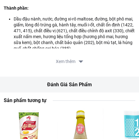
Thành phần:
Dầu đậu nành, nước, đường xi-rô maltose, đường, bột phô mai,
giấm, lòng đỏ trứng gà, hành tây, muối i-ốt, chất ổn định (1422,
471, 415), chất điều vị (621), chất điều chỉnh độ axit (330), chiết
xuất nấm men, hương liệu tổng hợp (hương phô mai, hương
sữa kem), bột chanh, chất bảo quản (202), bột mù tạt, lá húng
quế, chất chống oxi hóa (385)
Hướng dẫn sử dụng:
Dùng để trộn salad, salad cá ngừ, salad trứng,
Xem thêm
hoặc dùng làm xốt chấm cho khoai tây chiên, sandwich, hamburger.
Hướng dẫn bảo quản:
Bảo quản nơi khô ráo và thoáng mát, tránh
ánh nắng trực tiếp.
Đánh Giá Sản Phẩm
Lưu ý:
Không sử dụng sản phẩm khi hết hạn sử dụng.
Sản phẩm tương tự
Thông tin nhà sản xuất:
Tên công ty: CONG TY TNHH OTOKI VIET NAM
Địa chỉ: Lô G-3-CN, Đường NA1, KCN Mỹ Phước 2, phường Mỹ
Phước, thành phố Bến Cát, tỉnh Bình Dương, Việt Nam