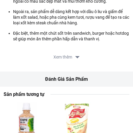
ngoài có màu sắc đẹp mắt và mùi thơm khó cưỡng.
Ngoài ra, sản phẩm dễ dàng kết hợp với dầu ô liu và giấm để
làm xốt salad, hoặc pha cùng kem tươi, rượu vang để tạo ra các
loại xốt kèm steak chuẩn nhà hàng.
Đặc biệt, thêm một chút sốt trên sandwich, burger hoặc hotdog
sẽ giúp món ăn thêm phần hấp dẫn và thanh vị.
Thiết kế hũ thủy tinh tinh tế giúp giữ hương vị và độ tươi mới
của mù tạt tốt.
Xem thêm
Thành phần:
Mù tạt Dijon 19,5% (nước, giấm trắng, hạt mù tạt 12,72%, muối,
Đánh Giá Sản Phẩm
gia vị (nghệ, bột gừng, bột ớt paprika, ớt cayenne, đinh hương),
chất điều chỉnh độ acid: acid citric, chất bảo quản: kali
metabisulfit), đường, mật ong 7,99%, bột mù tạt 4%, chất tạo
Sản phẩm tương tự
màu tự nhiên: caramen nhóm III (caramen amoni).
Hướng dẫn sử dụng:
Dùng trực tiếp như gia vị chấm cùng thịt nguội, xúc xích, phô
mai, bánh mì.