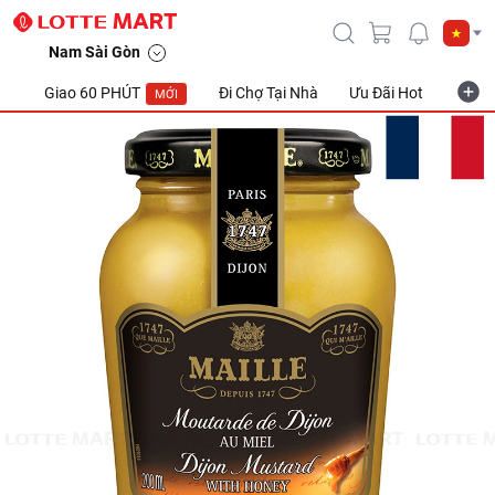
Nam Sài Gòn
Giao 60 PHÚT
Đi Chợ Tại Nhà
Ưu Đãi Hot
Khuyế
MỚI