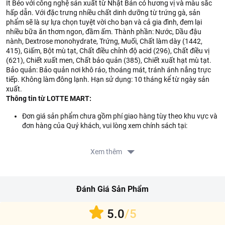
Ít Béo với công nghệ sản xuất từ Nhật Bản có hương vị và màu sắc
hấp dẫn. Với đặc trưng nhiều chất dinh dưỡng từ trứng gà, sản
phẩm sẽ là sự lựa chọn tuyệt vời cho bạn và cả gia đình, đem lại
nhiều bữa ăn thơm ngon, đầm ấm. Thành phần: Nước, Dầu đậu
nành, Dextrose monohydrate, Trứng, Muối, Chất làm dày (1442,
415), Giấm, Bột mù tạt, Chất điều chỉnh độ acid (296), Chất điều vị
(621), Chiết xuất men, Chất bảo quản (385), Chiết xuất hạt mù tạt.
Bảo quản: Bảo quản nơi khô ráo, thoáng mát, tránh ánh nắng trực
tiếp. Không làm đông lạnh. Hạn sử dụng: 10 tháng kể từ ngày sản
xuất.
Thông tin từ LOTTE MART:
Đơn giá sản phẩm chưa gồm phí giao hàng tùy theo khu vực và
đơn hàng của Quý khách, vui lòng xem chính sách tại:
https://www.lottemart.vn/vi-nsg/faq/39
Xem thêm
Đánh Giá Sản Phẩm
5.0
/5