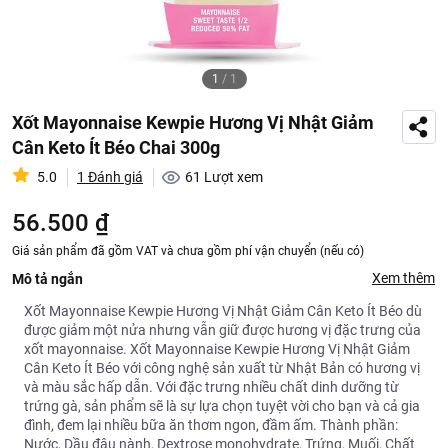
1
/
1
Xốt Mayonnaise Kewpie Hương Vị Nhật Giảm
Cân Keto Ít Béo Chai 300g
5.0
1 Đánh giá
61
Lượt xem
56.500 ₫
Giá sản phẩm đã gồm VAT và chưa gồm phí vận chuyển (nếu có)
Xem thêm
Mô tả ngắn
Xốt Mayonnaise Kewpie Hương Vị Nhật Giảm Cân Keto Ít Béo dù
được giảm một nửa nhưng vẫn giữ được hương vị đặc trưng của
xốt mayonnaise. Xốt Mayonnaise Kewpie Hương Vị Nhật Giảm
Cân Keto Ít Béo với công nghệ sản xuất từ Nhật Bản có hương vị
và màu sắc hấp dẫn. Với đặc trưng nhiều chất dinh dưỡng từ
trứng gà, sản phẩm sẽ là sự lựa chọn tuyệt vời cho bạn và cả gia
đình, đem lại nhiều bữa ăn thơm ngon, đầm ấm. Thành phần:
Nước, Dầu đậu nành, Dextrose monohydrate, Trứng, Muối, Chất