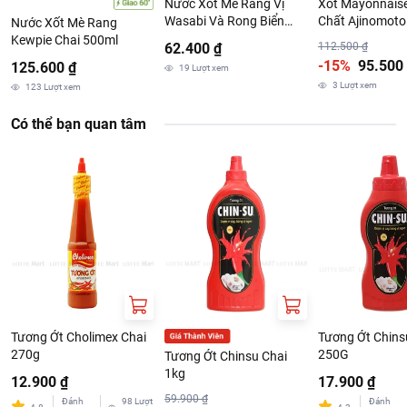
Nước Xốt Mè Rang Vị
Xốt Mayonnais
Wasabi Và Rong Biển
Chất Ajinomoto
Nước Xốt Mè Rang
210ml
Kewpie Chai 500ml
62.400 ₫
112.500 ₫
-15%
95.500
125.600 ₫
19
Lượt xem
3
Lượt xem
123
Lượt xem
Có thể bạn quan tâm
Tương Ớt Cholimex Chai
Tương Ớt Chins
270g
250G
Tương Ớt Chinsu Chai
1kg
12.900 ₫
17.900 ₫
59.900 ₫
Đánh
98
Lượt
Đánh