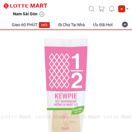
Nam Sài Gòn
Giao 60 PHÚT
Đi Chợ Tại Nhà
Ưu Đãi Hot
Khuyế
MỚI