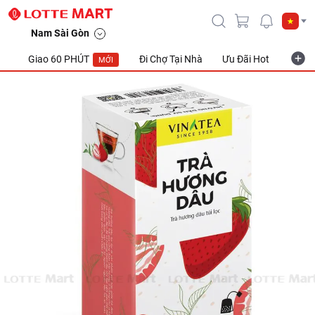
Nam Sài Gòn
Giao 60 PHÚT
Đi Chợ Tại Nhà
Ưu Đãi Hot
Khuyế
MỚI