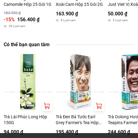
Camomile Hộp 25 Gói 1G
Xoài Cam Hộp 25 Gói 2G
Just Viet Vị Xo
Gói 20G
183.900 ₫
163.900 ₫
50.000 ₫
-15%
156.400 ₫
8
Lượt xem
5
Lượt xem
28
Lượt xem
Có thể bạn quan tâm
Trà Lài Phúc Long Hộp
Trà Đen Bá Tước Earl
Trà Oolong Hư
150G
Grey Farmer's Tea Hộp
Teapins Farmer'
100g
Hộp 100G
94.000 ₫
195.400 ₫
244.600 ₫