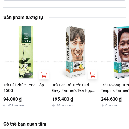
Sản phẩm tương tự
Trà Lài Phúc Long Hộp
Trà Đen Bá Tước Earl
Trà Oolong Hư
150G
Grey Farmer's Tea Hộp
Teapins Farmer'
100g
Hộp 100G
94.000 ₫
195.400 ₫
244.600 ₫
40
Lượt xem
18
Lượt xem
6
Lượt xem
Có thể bạn quan tâm