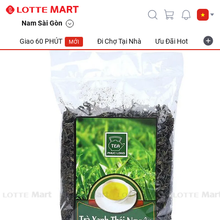
Nam Sài Gòn
Giao 60 PHÚT
Đi Chợ Tại Nhà
Ưu Đãi Hot
Khuyế
MỚI