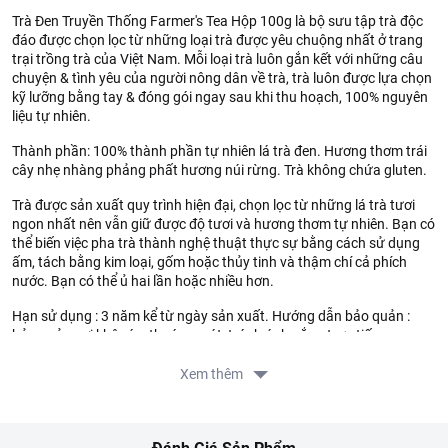
Trà Đen Truyền Thống Farmer's Tea Hộp 100g là bộ sưu tập trà độc
đáo được chọn lọc từ những loại trà được yêu chuộng nhất ở trang
trại trồng trà của Việt Nam. Mỗi loại trà luôn gắn kết với những câu
chuyện & tình yêu của người nông dân về trà, trà luôn được lựa chọn
kỹ lưỡng bằng tay & đóng gói ngay sau khi thu hoạch, 100% nguyên
liệu tự nhiên.
Thành phần: 100% thành phần tự nhiên lá trà đen. Hương thơm trái
cây nhẹ nhàng phảng phất hương núi rừng. Trà không chứa gluten.
Trà được sản xuất quy trình hiện đại, chọn lọc từ những lá trà tươi
ngon nhất nên vẫn giữ được độ tươi và hương thơm tự nhiên. Bạn có
thể biến việc pha trà thành nghệ thuật thực sự bằng cách sử dụng
ấm, tách bằng kim loại, gốm hoặc thủy tinh và thậm chí cả phích
nước. Bạn có thể ủ hai lần hoặc nhiều hơn.
Hạn sử dụng : 3 năm kể từ ngày sản xuất. Hướng dẫn bảo quản :
bảo quản nơi khô ráo, thoáng mát, tránh ánh nắng trực tiếp.
Thông tin từ LOTTE MART:
Xem thêm
Đơn giá sản phẩm chưa gồm phí giao hàng tùy theo khu vực và
đơn hàng của Quý khách, vui lòng xem chính sách tại:
https://www.lottemart.vn/vi-nsg/faq/39