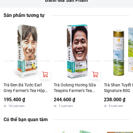
Đánh Giá Sản Phẩm
Sản phẩm tương tự
Trà Đen Bá Tước Earl
Trà Oolong Hương Sữa
Trà Shan Tuyết
Grey Farmer's Tea Hộp
Teapins Farmer's Tea
Signature 80G
100g
Hộp 100G
195.400 ₫
244.600 ₫
238.000 ₫
18
Lượt xem
7
Lượt xem
9
Lượt xem
Có thể bạn quan tâm