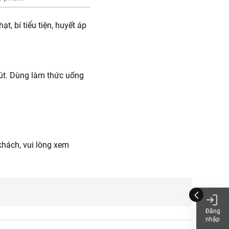
ạt, bí tiểu tiện, huyết áp
phút. Dùng làm thức uống
hách, vui lòng xem
Đăng
nhập