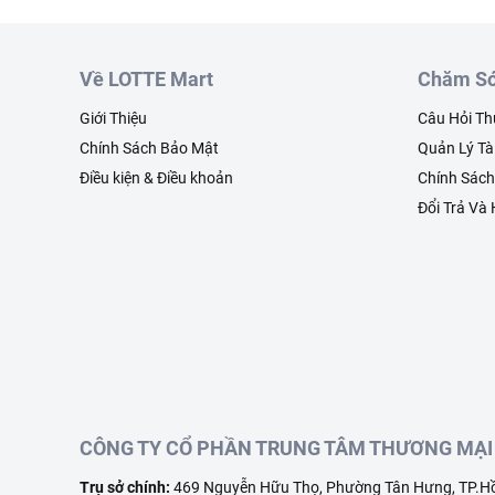
Về LOTTE Mart
Chăm Só
Giới Thiệu
Câu Hỏi T
Chính Sách Bảo Mật
Quản Lý Tà
Điều kiện & Điều khoản
Chính Sác
Đổi Trả Và
CÔNG TY CỔ PHẦN TRUNG TÂM THƯƠNG MẠI 
Trụ sở chính:
469 Nguyễn Hữu Thọ, Phường Tân Hưng, TP.Hồ