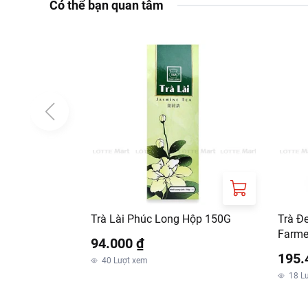
Có thể bạn quan tâm
Trà Lài Phúc Long Hộp 150G
Trà Đ
Farme
94.000 ₫
195.
40
Lượt xem
18
L