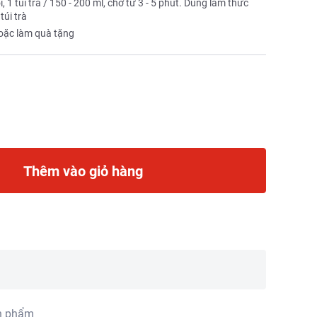
 túi trà / 150 - 200 ml, chờ từ 3 - 5 phút. Dùng làm thức
túi trà
oặc làm quà tặng
Thêm vào giỏ hàng
n phẩm