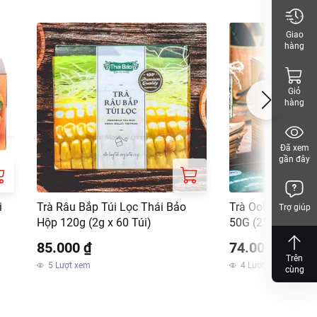
Giao
hàng
Giỏ
hàng
Đã xem
gần đây
i
Trà Râu Bắp Túi Lọc Thái Bảo
Trà Oolong Túi L
Trợ giúp
Hộp 120g (2g x 60 Túi)
50G (25 tép)
85.000 ₫
74.000 ₫
Trên
5
Lượt xem
4
Lượt xem
cùng