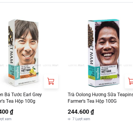
en Bá Tước Earl Grey
Trà Oolong Hương Sữa Teapin
r's Tea Hộp 100g
Farmer's Tea Hộp 100G
400 ₫
244.600 ₫
ượt xem
7
Lượt xem