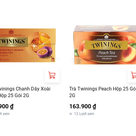
winings Chanh Dây Xoài
Trà Twinings Peach Hộp 25 Gó
ộp 25 Gói 2G
2G
900 ₫
163.900 ₫
ợt xem
12
Lượt xem