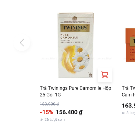
Trà Twinings Pure Camomile Hộp
Trà T
25 Gói 1G
Cam H
183.900 ₫
163.
-15%
156.400 ₫
8
Lư
26
Lượt xem