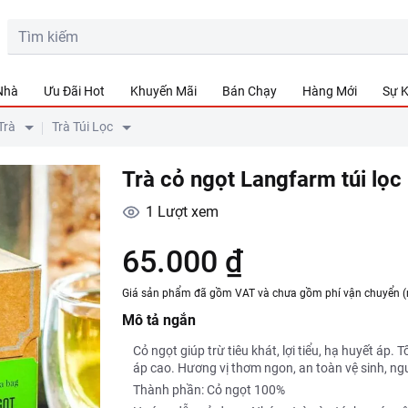
 Nhà
Ưu Đãi Hot
Khuyến Mãi
Bán Chạy
Hàng Mới
Sự K
Trà
Trà Túi Lọc
Trà cỏ ngọt Langfarm túi lọc
1
Lượt xem
65.000 ₫
Giá sản phẩm đã gồm VAT và chưa gồm phí vận chuyển (
Mô tả ngắn
Cỏ ngọt giúp trừ tiêu khát, lợi tiểu, hạ huyết áp. 
áp cao. Hương vị thơm ngon, an toàn vệ sinh, ng
Thành phần: Cỏ ngọt 100%