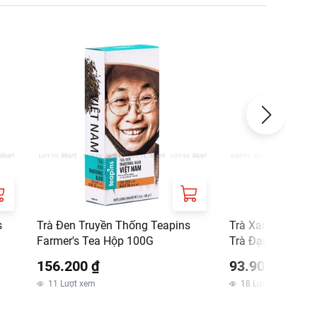
s
Trà Đen Truyền Thống Teapins
Trà Xanh Thái N
Farmer's Tea Hộp 100G
Trà Đại Gia Hút 
200g
156.200 ₫
93.900 ₫
11
Lượt xem
18
Lượt xem