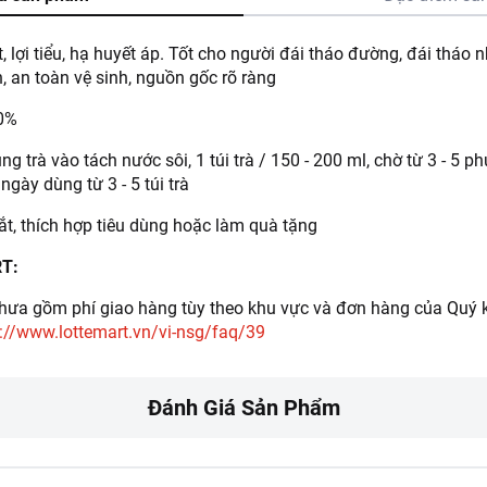
, lợi tiểu, hạ huyết áp. Tốt cho người đái tháo đường, đái tháo nh
 an toàn vệ sinh, nguồn gốc rõ ràng
0%
 trà vào tách nước sôi, 1 túi trà / 150 - 200 ml, chờ từ 3 - 5 
ngày dùng từ 3 - 5 túi trà
, thích hợp tiêu dùng hoặc làm quà tặng
RT:
ưa gồm phí giao hàng tùy theo khu vực và đơn hàng của Quý k
://www.lottemart.vn/vi-nsg/faq/39
Đánh Giá Sản Phẩm