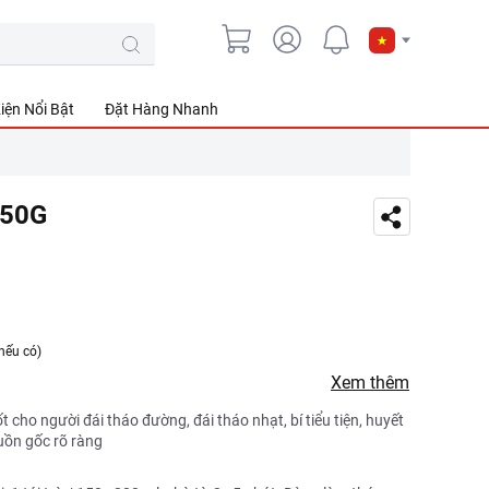
iện Nổi Bật
Đặt Hàng Nhanh
 50G
nếu có)
Xem thêm
Tốt cho người đái tháo đường, đái tháo nhạt, bí tiểu tiện, huyết
uồn gốc rõ ràng