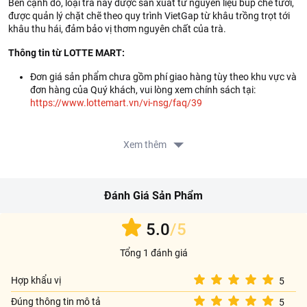
Bên cạnh đó, loại trà này được sản xuất từ nguyên liệu búp chè tươi,
được quản lý chặt chẽ theo quy trình VietGap từ khâu trồng trọt tới
khâu thu hái, đảm bảo vị thơm nguyên chất của trà.
Thông tin từ LOTTE MART:
Đơn giá sản phẩm chưa gồm phí giao hàng tùy theo khu vực và
đơn hàng của Quý khách, vui lòng xem chính sách tại:
https://www.lottemart.vn/vi-nsg/faq/39
Xem thêm
Đánh Giá Sản Phẩm
5.0
/5
Tổng 1 đánh giá
Hợp khẩu vị
5
Đúng thông tin mô tả
5