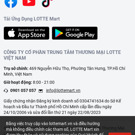
Tải Ứng Dụng LOTTE Mart
CÔNG TY CỔ PHẦN TRUNG TÂM THƯƠNG MẠI LOTTE
VIỆT NAM
Trụ sở chính:
469 Nguyễn Hữu Thọ, Phường Tân Hưng, TP.Hồ Chí
Minh, Việt Nam
Giờ hoạt động:
8:00 - 21:00
0901 057 057
info@lottemart.vn
Giấy chứng nhận Đăng ký kinh doanh số 0304741634 do Sở Kế
hoạch và Đầu tư Thành phố Hồ Chí Minh cấp lần đầu ngày
24/10/2006 và sửa đổi lần thứ 21 ngày 22/08/2023
Bằng việc truy cập vào lottemart.vn và điều hướng
© 2023 - Bản quyền của Công ty Cổ phần Trung Tâm Thương Mại
mà không điều chỉnh các tham số, LOTTE Mart xin
LOTTE Việt Nam