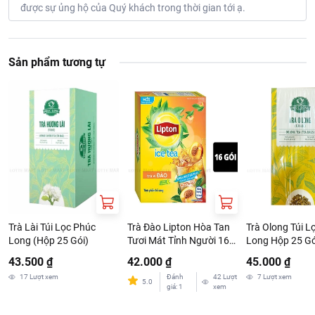
được sự ủng hộ của Quý khách trong thời gian tới ạ.
Sản phẩm tương tự
Trà Lài Túi Lọc Phúc
Trà Đào Lipton Hòa Tan
Trà Olong Túi L
Long (Hộp 25 Gói)
Tươi Mát Tỉnh Người 16
Long Hộp 25 Gó
Gói 12g
43.500 ₫
42.000 ₫
45.000 ₫
17
Lượt xem
Đánh
42
Lượt
7
Lượt xem
5.0
giá
:
1
xem