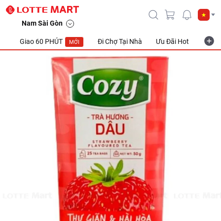
Trà Túi Lọc Cozy Hương Dâu Hộp 25 Gói x 2g
Nam Sài Gòn
Giao 60 PHÚT
Đi Chợ Tại Nhà
Ưu Đãi Hot
Khuyế
MỚI