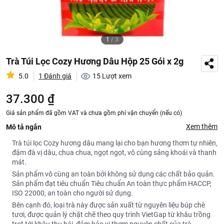
1
/
3
Trà Túi Lọc Cozy Hương Dâu Hộp 25 Gói x 2g
5.0
1 Đánh giá
15
Lượt xem
37.300 ₫
Giá sản phẩm đã gồm VAT và chưa gồm phí vận chuyển (nếu có)
Xem thêm
Mô tả ngắn
Trà túi lọc Cozy hương dâu mang lại cho bạn hương thơm tự nhiên,
đậm đà vị dâu, chua chua, ngọt ngọt, vô cùng sảng khoái và thanh
mát.
Sản phẩm vô cùng an toàn bởi không sử dụng các chất bảo quản.
Sản phẩm đạt tiêu chuẩn Tiêu chuẩn An toàn thực phẩm HACCP,
ISO 22000, an toàn cho người sử dụng.
Bên cạnh đó, loại trà này được sản xuất từ nguyên liệu búp chè
tươi, được quản lý chặt chẽ theo quy trình VietGap từ khâu trồng