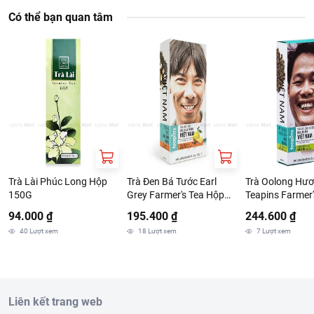
Có thể bạn quan tâm
Trà Lài Phúc Long Hộp
Trà Đen Bá Tước Earl
Trà Oolong Hư
150G
Grey Farmer's Tea Hộp
Teapins Farmer'
100g
Hộp 100G
94.000 ₫
195.400 ₫
244.600 ₫
40
Lượt xem
18
Lượt xem
7
Lượt xem
Liên kết trang web