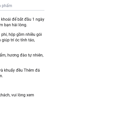
n phẩm
 khoái để bắt đầu 1 ngày
m bạn hài lòng.
 phí, hộp gồm nhiều gói
iúp trí óc tỉnh táo,
hẩm, hương đào tự nhiên,
o và khuấy đều Thêm đá
m.
hách, vui lòng xem