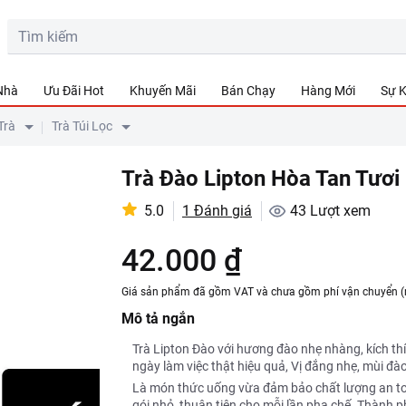
 Nhà
Ưu Đãi Hot
Khuyến Mãi
Bán Chạy
Hàng Mới
Sự K
Trà
Trà Túi Lọc
Trà Đào Lipton Hòa Tan Tươi
5.0
1 Đánh giá
43
Lượt xem
42.000 ₫
Giá sản phẩm đã gồm VAT và chưa gồm phí vận chuyển (
Mô tả ngắn
Trà Lipton Đào với hương đào nhẹ nhàng, kích t
ngày làm việc thật hiệu quả, Vị đắng nhẹ, mùi đà
Là món thức uống vừa đảm bảo chất lượng an toà
gói nhỏ, thuận tiện cho mỗi lần pha chế. Thành ph