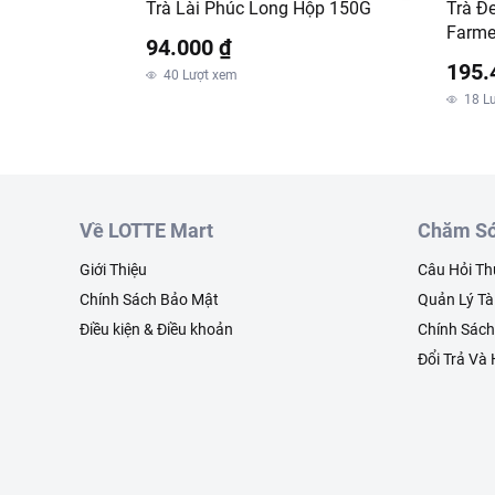
Trà Lài Phúc Long Hộp 150G
Trà Đ
Farme
94.000 ₫
195.
40
Lượt xem
18
L
Về LOTTE Mart
Chăm Só
Giới Thiệu
Câu Hỏi T
Chính Sách Bảo Mật
Quản Lý Tà
Điều kiện & Điều khoản
Chính Sác
Đổi Trả Và