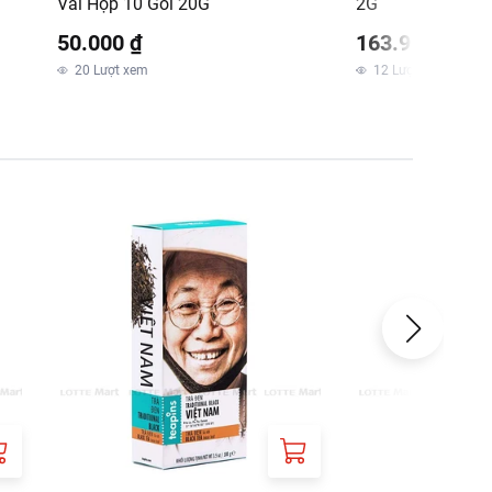
Vải Hộp 10 Gói 20G
2G
50.000 ₫
163.900 ₫
20
Lượt xem
12
Lượt xem