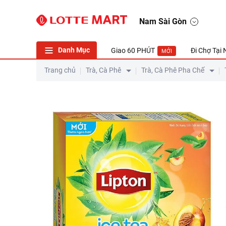
Trà Đào Lipton Hòa Tan Tươi Mát Tỉnh Người 16 Gói 12g
Nam Sài Gòn
Danh Mục
Giao 60 PHÚT
Đi Chợ Tại
MỚI
Trang chủ
Trà, Cà Phê
Trà, Cà Phê Pha Chế