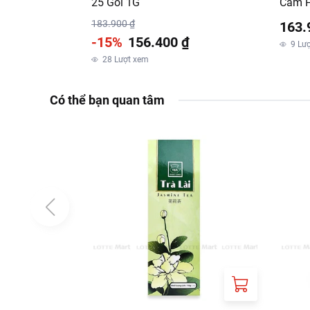
25 Gói 1G
Cam H
183.900 ₫
163.
-15%
156.400 ₫
9
Lư
28
Lượt xem
Có thể bạn quan tâm