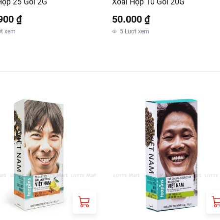
ộp 25 Gói 2G
Xoài Hộp 10 Gói 20G
900 ₫
50.000 ₫
ợt xem
5
Lượt xem