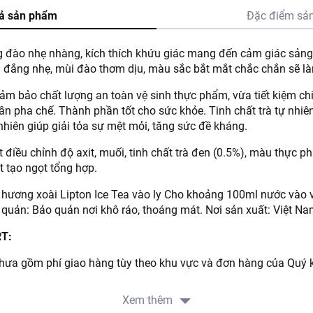
ả sản phẩm
Đặc điểm sả
g đào nhẹ nhàng, kích thích khứu giác mang đến cảm giác sảng
Vị đắng nhẹ, mùi đào thơm dịu, màu sắc bắt mắt chắc chắn sẽ là
m bảo chất lượng an toàn vệ sinh thực phẩm, vừa tiết kiệm chi
ần pha chế. Thành phần tốt cho sức khỏe. Tinh chất trà tự nhiên g
hiên giúp giải tỏa sự mệt mỏi, tăng sức đề kháng.
điều chỉnh độ axit, muối, tinh chất trà đen (0.5%), màu thực p
t tạo ngọt tổng hợp.
à hương xoài Lipton Ice Tea vào ly Cho khoảng 100ml nước và
quản: Bảo quản nơi khô ráo, thoáng mát. Nơi sản xuất: Việt Na
RT:
ưa gồm phí giao hàng tùy theo khu vực và đơn hàng của Quý k
://www.lottemart.vn/vi-nsg/faq/39
Xem thêm