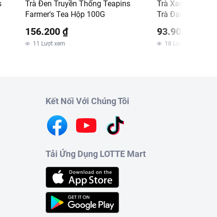
s
Trà Đen Truyền Thống Teapins
Trà Xanh Thái N
Farmer's Tea Hộp 100G
Trà Đại Gia Hút 
200g
156.200 ₫
93.900 ₫
11
Lượt xem
18
Lượt xem
Kết Nối Với Chúng Tôi
Tải Ứng Dụng LOTTE Mart