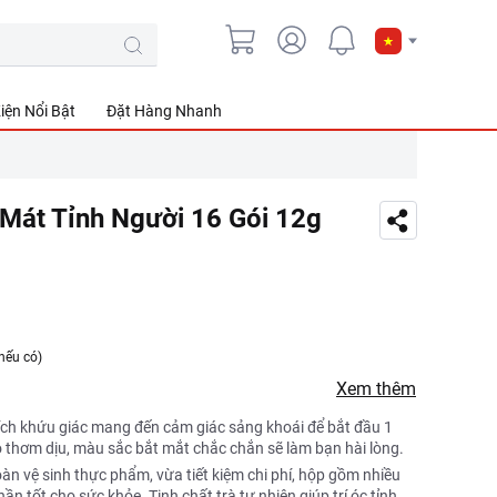
iện Nổi Bật
Đặt Hàng Nhanh
 Mát Tỉnh Người 16 Gói 12g
nếu có)
Xem thêm
hích khứu giác mang đến cảm giác sảng khoái để bắt đầu 1
o thơm dịu, màu sắc bắt mắt chắc chắn sẽ làm bạn hài lòng.
n vệ sinh thực phẩm, vừa tiết kiệm chi phí, hộp gồm nhiều
ần tốt cho sức khỏe. Tinh chất trà tự nhiên giúp trí óc tỉnh