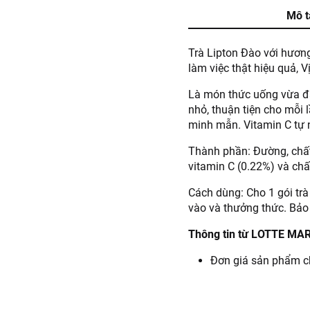
Mô t
Trà Lipton Đào với hươn
làm việc thật hiệu quả, 
Là món thức uống vừa đả
nhỏ, thuận tiện cho mỗi l
minh mẫn. Vitamin C tự n
Thành phần: Đường, chất 
vitamin C (0.22%) và chấ
Cách dùng: Cho 1 gói tr
vào và thưởng thức. Bảo 
Thông tin từ LOTTE MA
Đơn giá sản phẩm ch
chính sách tại:
https