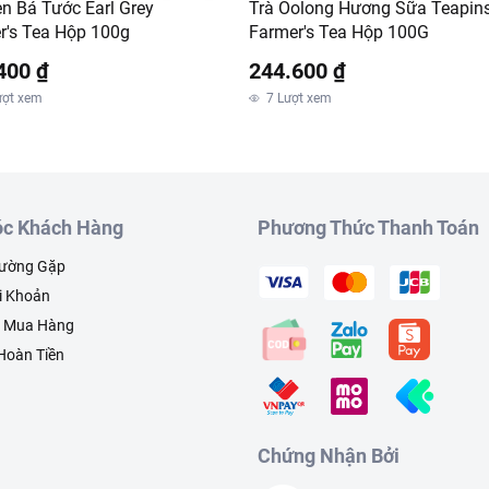
en Bá Tước Earl Grey
Trà Oolong Hương Sữa Teapin
r's Tea Hộp 100g
Farmer's Tea Hộp 100G
400 ₫
244.600 ₫
ượt xem
7
Lượt xem
c Khách Hàng
Phương Thức Thanh Toán
hường Gặp
i Khoản
h Mua Hàng
 Hoàn Tiền
Chứng Nhận Bởi