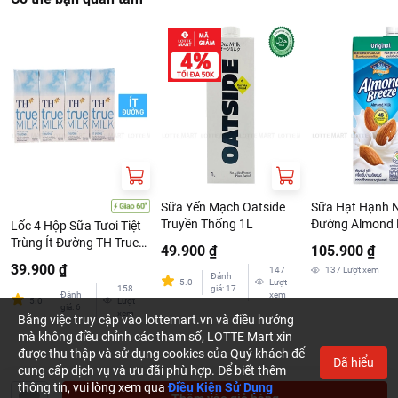
Sữa Yến Mạch Oatside
Sữa Hạt Hạnh 
Truyền Thống 1L
Đường Almond 
Lốc 4 Hộp Sữa Tươi Tiệt
Nguyên Chất Or
Trùng Ít Đường TH True
49.900 ₫
105.900 ₫
946ml
Milk 180ml
39.900 ₫
147
137
Lượt xem
Đánh
5.0
Lượt
158
giá
:
17
Đánh
xem
5.0
Lượt
giá
:
6
xem
Bằng việc truy cập vào lottemart.vn và điều hướng
mà không điều chỉnh các tham số, LOTTE Mart xin
được thu thập và sử dụng cookies của Quý khách để
Đã hiểu
cung cấp dịch vụ và ưu đãi phù hợp. Để biết thêm
thông tin, vui lòng xem qua
Điều Kiện Sử Dụng