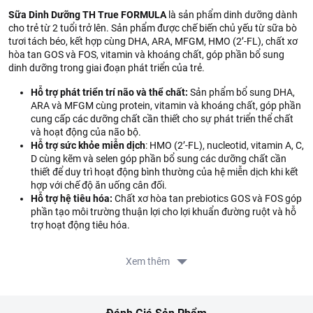
Sữa Dinh Dưỡng TH True FORMULA
là sản phẩm dinh dưỡng dành
cho trẻ từ 2 tuổi trở lên. Sản phẩm được chế biến chủ yếu từ sữa bò
tươi tách béo, kết hợp cùng DHA, ARA, MFGM, HMO (2’-FL), chất xơ
hòa tan GOS và FOS, vitamin và khoáng chất, góp phần bổ sung
dinh dưỡng trong giai đoạn phát triển của trẻ.
Hỗ trợ phát triển trí não và thể chất:
Sản phẩm bổ sung DHA,
ARA và MFGM cùng protein, vitamin và khoáng chất, góp phần
cung cấp các dưỡng chất cần thiết cho sự phát triển thể chất
và hoạt động của não bộ.
Hỗ trợ sức khỏe miễn dịch
: HMO (2’-FL), nucleotid, vitamin A, C,
D cùng kẽm và selen góp phần bổ sung các dưỡng chất cần
thiết để duy trì hoạt động bình thường của hệ miễn dịch khi kết
hợp với chế độ ăn uống cân đối.
Hỗ trợ hệ tiêu hóa:
Chất xơ hòa tan prebiotics GOS và FOS góp
phần tạo môi trường thuận lợi cho lợi khuẩn đường ruột và hỗ
trợ hoạt động tiêu hóa.
Thành phần
:
Xem thêm
Sữa hoàn toàn từ sữa bò tươi tách béo (93%)*, lactose, dầu
thực vật (dầu hướng dương, dầu hạt cải), galacto-
oligosaccharides (GOS), màng cầu chất béo sữa (MFGM)