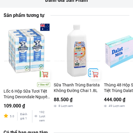
Đánh Giá Sản Phẩm
(0.2%), chất ổn định (471, 407, 412), fructo-oligosaccharides
(FOS), khoáng chất (calci phosphat, magnesi oxyd, sắt
pyrophosphat, kẽm sulfat, kali iodid, đồng sulfat, natri selenit,
Sản phẩm tương tự
mangan sulfat), vitamin (C, E, niacin, A, D3, B1, B6, K1, calci D-
pantothenat, B2, B12, acid folic, biotin), DHA từ dầu cá, ARA,
HMO [2’-fucosyllactose (2’-FL)], cholin clorid, hỗn hợp nucleotid,
taurin và chất chống oxy hóa (307b).
Hướng dẫn sử dụng:
Sử dụng ngay sau khi mở.
Sản phẩm cho một lần sử dụng.
Đổ bỏ phần còn thừa nếu trẻ dùng kéo dào hơn 1 giờ.
Hướng dẫn bảo quản:
Sữa Thanh Trùng Barista
Thùng 48 Hộp S
Bảo quản nơi khô ráo, thoáng mát, tránh ánh nắng trực tiếp.
Không Đường Chai 1.8L
Tiệt Trùng Dalat
Lốc 6 Hộp Sữa Tươi Tiệt
Không Đường 1
Trùng Devondale Nguyên
88.500 ₫
444.000 ₫
Kem 200ml
109.000 ₫
8
Lượt xem
49
Lượt xem
192
Đánh
5.0
Lượt
giá
:
1
xem
Có thể bạn quan tâm