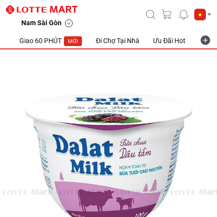
Nam Sài Gòn
Giao 60 PHÚT
Đi Chợ Tại Nhà
Ưu Đãi Hot
Khuyế
MỚI