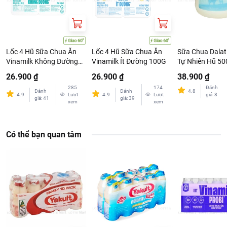
Lốc 4 Hũ Sữa Chua Ăn
Lốc 4 Hũ Sữa Chua Ăn
Sữa Chua Dalat 
Vinamilk Không Đường
Vinamilk Ít Đường 100G
Tự Nhiên Hũ 5
100G
26.900 ₫
26.900 ₫
38.900 ₫
285
174
Đánh
Đánh
Đánh
4.8
4.9
Lượt
4.9
Lượt
giá
:
8
giá
:
41
giá
:
39
xem
xem
Có thể bạn quan tâm