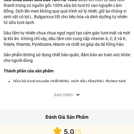
thanh trùng có nguồn gốc 100% sữa bò tươi từ cao nguyên Lâm
Đồng. Dịch lên men không qua quá trình xử lý nhiệt, giữ lại chủng vi
sinh vật có lợi L. Bulgaricus tốt cho tiêu hóa và dinh dưỡng tự nhiên
từ sữa tươi sạch.
Dâu tằm tự nhiên chua chua ngọt ngọt tạo cảm giác tươi mát và mới
lạ khi ăn. Không chỉ vậy, dâu tằm còn cung cấp vitamin A, C, E và K,
folate, thiamin, Pyridoxine, Niacin và chất xơ giúp da dẻ hồng hào.
Sản phẩm không sử dụng chất bảo quản, đảm bảo an toàn sức khỏe
cho người dùng.
Thành phần của sản phẩm
Sữa bò tươi nguyên chất(80%), mứt dâu tằm(9%), đường tinh
luyện, gelatin thực phẩm, mono và diglycerid của các acid
béo(E471), men sống Streptococcus Thermophilus và
Xem thêm
Lantgbaccillus Bulgaricus.
Hướng dẫn sử dụng
Đánh Giá Sản Phẩm
Sử dụng ngay sau khi mở bao bì.
Hướng dẫn bảo quản
5.0
/5