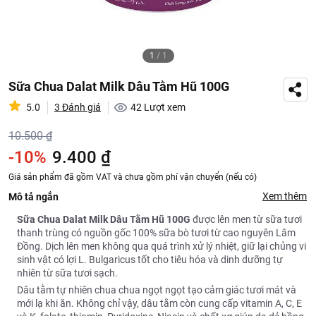
1
/
1
Sữa Chua Dalat Milk Dâu Tằm Hũ 100G
5.0
3 Đánh giá
42
Lượt xem
10.500 ₫
-10%
9.400 ₫
Giá sản phẩm đã gồm VAT và chưa gồm phí vận chuyển (nếu có)
Xem thêm
Mô tả ngắn
Sữa Chua Dalat Milk Dâu Tằm Hũ 100G
được lên men từ sữa tươi
thanh trùng có nguồn gốc 100% sữa bò tươi từ cao nguyên Lâm
Đồng. Dịch lên men không qua quá trình xử lý nhiệt, giữ lại chủng vi
sinh vật có lợi L. Bulgaricus tốt cho tiêu hóa và dinh dưỡng tự
nhiên từ sữa tươi sạch.
Dâu tằm tự nhiên chua chua ngọt ngọt tạo cảm giác tươi mát và
mới lạ khi ăn. Không chỉ vậy, dâu tằm còn cung cấp vitamin A, C, E