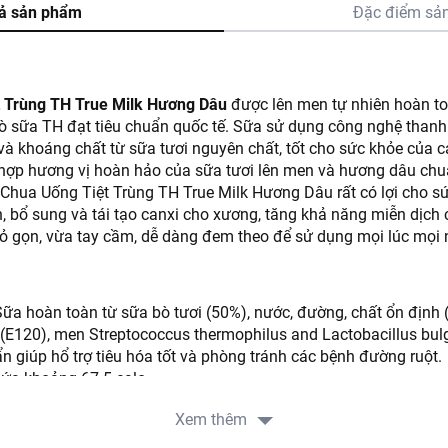
ả sản phẩm
Đặc điểm sả
 Trùng TH True Milk Hương Dâu
được lên men tự nhiên hoàn to
 bò sữa TH đạt tiêu chuẩn quốc tế. Sữa sử dụng công nghệ thanh
và khoáng chất từ sữa tươi nguyên chất, tốt cho sức khỏe của cả
hợp hương vị hoàn hảo của sữa tươi lên men và hương dâu chu
 Chua Uống Tiệt Trùng TH True Milk Hương Dâu rất có lợi cho s
, bổ sung và tái tạo canxi cho xương, tăng khả năng miễn dịch 
hỏ gọn, vừa tay cầm, dễ dàng đem theo để sử dụng mọi lúc mọi 
ữa hoàn toàn từ sữa bò tươi (50%), nước, đường, chất ổn định 
(E120), men Streptococcus thermophilus and Lactobacillus bulga
uẩn giúp hổ trợ tiêu hóa tốt và phòng tránh các bệnh đường ruột.
ứa khoảng 67.5 calo.
Xem thêm