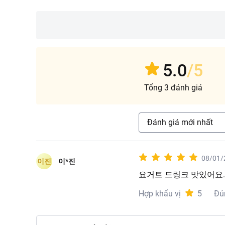
Ngon hơn khi uống 
Sử dụng ngay sau k
Bảo quản
Bảo quản nơi khô ráo
5.0
/5
Tổng 3 đánh giá
Đánh giá mới nhất
08/01/
이진
이*진
요거트 드링크 맛있어요
Hợp khẩu vị
5
Đú