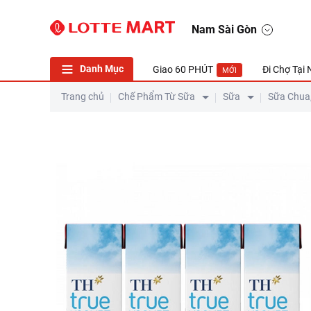
Nam Sài Gòn
Danh Mục
Giao 60 PHÚT
Đi Chợ Tại
MỚI
Trang chủ
Chế Phẩm Từ Sữa
Sữa
Sữa Chua