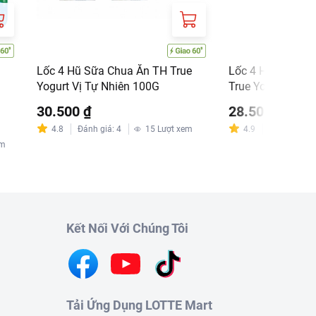
Lốc 4 Hũ Sữa Chua Ăn TH True
Lốc 4 Hũ Sữa Ch
Yogurt Vị Tự Nhiên 100G
True Yogurt 100G
30.500 ₫
28.500 ₫
4.8
Đánh giá
:
4
15
Lượt xem
4.9
Đánh giá
:
1
em
Kết Nối Với Chúng Tôi
Tải Ứng Dụng LOTTE Mart