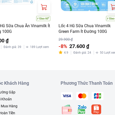
 Hũ Sữa Chua Ăn Vinamilk Ít
Lốc 4 Hũ Sữa Chua Vinamilk
g 100G
Green Farm Ít Đường 100G
29.900 ₫
00 ₫
-8%
27.600 ₫
Đánh giá
:
39
189
Lượt xem
4.9
Đánh giá
:
24
50
Lượt x
c Khách Hàng
Phương Thức Thanh Toán
hường Gặp
i Khoản
h Mua Hàng
 Hoàn Tiền