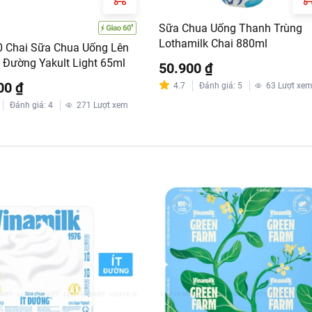
Sữa Chua Uống Thanh Trùng
Lothamilk Chai 880ml
0 Chai Sữa Chua Uống Lên
t Đường Yakult Light 65ml
50.900 ₫
00 ₫
4.7
Đánh giá
:
5
63
Lượt xe
Đánh giá
:
4
271
Lượt xem