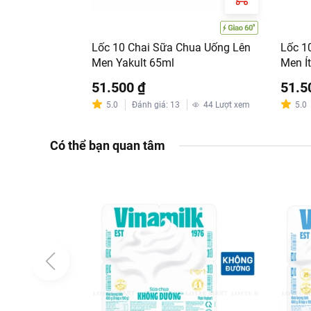
Lốc 10 Chai Sữa Chua Uống Lên
Lốc 1
Men Yakult 65ml
Men Í
51.500 ₫
51.5
5.0
Đánh giá
:
13
44
Lượt xem
5.0
Có thể bạn quan tâm