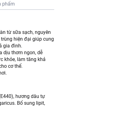
n phẩm
àn từ sữa sạch, nguyên
 trùng hiện đại giúp cung
 gia đình.
a dịu thơm ngon, dễ
ức khỏe, làm tăng khả
cho cơ thể.
nơi.
(E440), hương dâu tự
ricus. Bổ sung lipit,