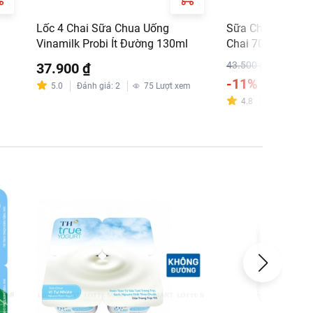
Lốc 4 Chai Sữa Chua Uống
Sữa Chua Uống V
Vinamilk Probi Ít Đường 130ml
Chai 700ml
43.500 ₫
37.900 ₫
-11%
38.700 
m
5.0
Đánh giá
:
2
75
Lượt xem
4.8
Đánh giá
:
2