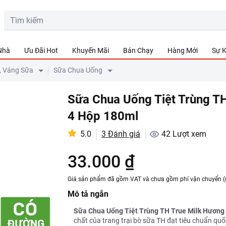
 Nhà
Ưu Đãi Hot
Khuyến Mãi
Bán Chạy
Hàng Mới
Sự K
, Váng Sữa
Sữa Chua Uống
Sữa Chua Uống Tiệt Trùng T
4 Hộp 180ml
5.0
3 Đánh giá
42
Lượt xem
33.000 ₫
Giá sản phẩm đã gồm VAT và chưa gồm phí vận chuyển (
Mô tả ngắn
Sữa Chua Uống Tiệt Trùng TH True Milk Hương
chất của trang trại bò sữa TH đạt tiêu chuẩn qu