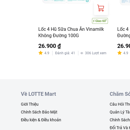
Lốc 4 Hũ Sữa Chua Ăn Vinamilk
Lốc 4
Không Đường 100G
Đườn
26.900 ₫
26.9
4.9
Đánh giá
:
41
306
Lượt xem
4.9
Về LOTTE Mart
Chăm Só
Giới Thiệu
Câu Hỏi T
Chính Sách Bảo Mật
Quản Lý Tà
Điều kiện & Điều khoản
Chính Sác
Đổi Trả Và