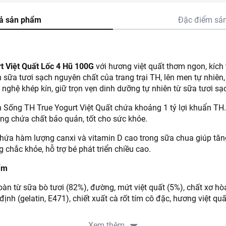
ả sản phẩm
Đặc điểm sả
t Việt Quất Lốc 4 Hũ 100G
với hương việt quất thơm ngon, kích 
ữa tươi sạch nguyên chất của trang trại TH, lên men tự nhiên,
 nghệ khép kín, giữ trọn vẹn dinh dưỡng tự nhiên từ sữa tươi sạ
Sống TH True Yogurt Việt Quất chứa khoảng 1 tỷ lợi khuẩn TH.
ông chứa chất bảo quản, tốt cho sức khỏe.
chứa hàm lượng canxi và vitamin D cao trong sữa chua giúp tă
 chắc khỏe, hỗ trợ bé phát triển chiều cao.
ẩm
n từ sữa bò tươi (82%), đường, mứt việt quất (5%), chất xơ hòa
ịnh (gelatin, E471), chiết xuất cà rốt tím cô đặc, hương việt quấ
s, men Streptococcus thermophilus và Lactobacillus bulgaricus.
Xem thêm