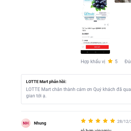
Hợp khẩu vị
5
Đú
LOTTE Mart phản hồi:
LOTTE Mart chân thành cám ơn Quý khách đã quan 
gian tới ạ.
28/12/
NH
Nhung
rẻ hơn vinamiu