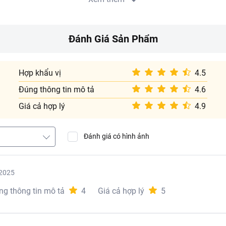
chua chứa khoảng 95.3 calo.
Đánh Giá Sản Phẩm
i mở bao bì.
Hợp khẩu vị
4.5
 4 - 8 độ C.
Đúng thông tin mô tả
4.6
Giá cả hợp lý
4.9
Đánh giá có hình ảnh
2025
ng thông tin mô tả
4
Giá cả hợp lý
5