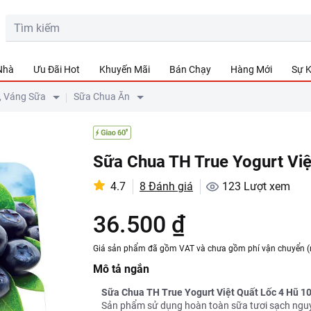
 Nhà
Ưu Đãi Hot
Khuyến Mãi
Bán Chạy
Hàng Mới
Sự K
, Váng Sữa
Sữa Chua Ăn
Sữa Chua TH True Yogurt Việ
4.7
8 Đánh giá
123
Lượt xem
36.500 ₫
Giá sản phẩm đã gồm VAT và chưa gồm phí vận chuyển (
Mô tả ngắn
Sữa Chua TH True Yogurt Việt Quất Lốc 4 Hũ 1
Sản phẩm sử dụng hoàn toàn sữa tươi sạch nguyê