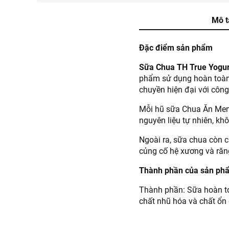
Mô t
Đặc điểm sản phẩm
Sữa Chua TH True Yogur
phẩm sử dụng hoàn toàn s
chuyền hiện đại với công
Mỗi hũ sữa Chua Ăn Men 
nguyên liệu tự nhiên, kh
Ngoài ra, sữa chua còn 
củng cố hệ xương và răng
Thành phần của sản ph
Thành phần: Sữa hoàn toà
chất nhũ hóa và chất ổn đ
Lactobacillus acidophilu