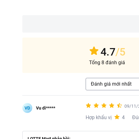
Ngoài ra, mỗi 100g sữa 
Hướng dẫn sử dụng
Sử dụng ngay sau kh
Hướng dẫn bảo quản
4.7
/5
Bảo quản ở nhiệt độ
Tổng 8 đánh giá
Đánh giá mới nhất
09/11/
VD
Vu di*****
Hợp khẩu vị
4
Đú
LOTTE Mart phản hồi: