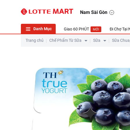
Nam Sài Gòn
Danh Mục
Giao 60 PHÚT
Đi Chợ Tại
MỚI
Trang chủ
Chế Phẩm Từ Sữa
Sữa
Sữa Chua