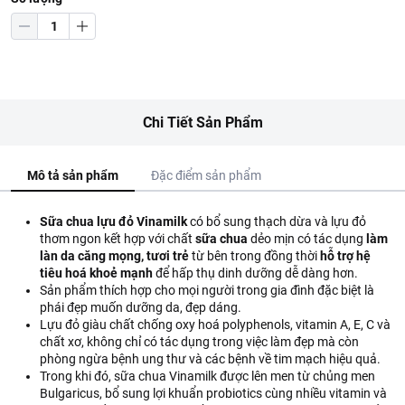
Chi Tiết Sản Phẩm
Mô tả sản phẩm
Đặc điểm sản phẩm
Sữa chua lựu đỏ Vinamilk
có bổ sung thạch dừa và lựu đỏ
thơm ngon kết hợp với chất
sữa chua
dẻo mịn có tác dụng
làm
làn da căng mọng, tươi trẻ
từ bên trong đồng thời
hỗ trợ hệ
tiêu hoá khoẻ mạnh
để hấp thụ dinh dưỡng dễ dàng hơn.
Sản phẩm thích hợp cho mọi người trong gia đình đặc biệt là
phái đẹp muốn dưỡng da, đẹp dáng.
Lựu đỏ giàu chất chống oxy hoá polyphenols, vitamin A, E, C và
chất xơ, không chỉ có tác dụng trong việc làm đẹp mà còn
phòng ngừa bệnh ung thư và các bệnh về tim mạch hiệu quả.
Trong khi đó, sữa chua Vinamilk được lên men từ chủng men
Bulgaricus, bổ sung lợi khuẩn probiotics cùng nhiều vitamin và