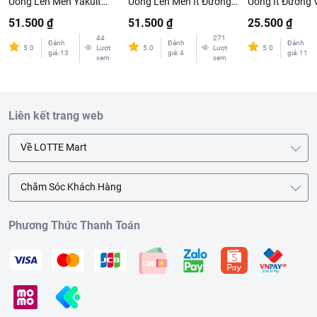
Uống Lên Men Yakult
Uống Lên Men Ít Đường
Uống Ít Đường 
65ml
Yakult Light 65ml
Probi 65ml
51.500 ₫
51.500 ₫
25.500 ₫
44
271
Đánh
Đánh
Đánh
5.0
Lượt
5.0
Lượt
5.0
giá
:
13
giá
:
4
giá
:
11
xem
xem
Liên kết trang web
Về LOTTE Mart
Chăm Sóc Khách Hàng
Phương Thức Thanh Toán