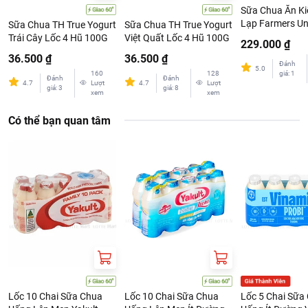
Sữa Chua Ăn Ki
Lạp Farmers Un
Sữa Chua TH True Yogurt
Sữa Chua TH True Yogurt
Nguyên Chất 1k
Trái Cây Lốc 4 Hũ 100G
Việt Quất Lốc 4 Hũ 100G
229.000 ₫
36.500 ₫
36.500 ₫
Đánh
5.0
160
128
giá
:
1
Đánh
Đánh
4.7
Lượt
4.7
Lượt
giá
:
3
giá
:
8
xem
xem
Có thể bạn quan tâm
Lốc 10 Chai Sữa Chua
Lốc 10 Chai Sữa Chua
Lốc 5 Chai Sữa