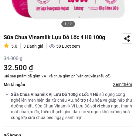
1
/
2
Sữa Chua Vinamilk Lựu Đỏ Lốc 4 Hũ 100g
5.0
3 Đánh giá
58
Lượt xem
34.000 ₫
32.500 ₫
Giá sản phẩm đã gồm VAT và chưa gồm phí vận chuyển (nếu có)
Xem thêm
Mô tả ngắn
Sữa Chua Vinamilk Vị Lựu Đỏ 100g x Lốc 4 Hũ
sử dụng công
nghệ lên men hiện đại từ châu Âu, hỗ trợ tiêu hóa và giúp hấp thu
dưỡng chất. Sữa Chua Vinamilk Vị Lựu Đỏ với vị chua ngọt thanh
mát của lựu đỏ, thêm thạch giòn dai cho vị ngon khó cưỡng hoà
cùng lớp sữa chua béo ngậy, sánh mịn.
Số lượng