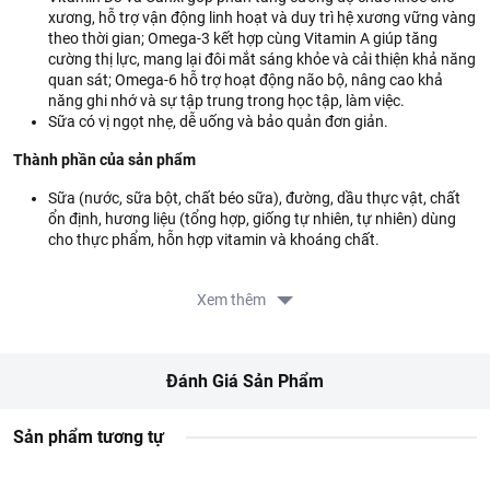
xương, hỗ trợ vận động linh hoạt và duy trì hệ xương vững vàng
theo thời gian; Omega-3 kết hợp cùng Vitamin A giúp tăng
cường thị lực, mang lại đôi mắt sáng khỏe và cải thiện khả năng
quan sát; Omega-6 hỗ trợ hoạt động não bộ, nâng cao khả
năng ghi nhớ và sự tập trung trong học tập, làm việc.
Sữa có vị ngọt nhẹ, dễ uống và bảo quản đơn giản.
Thành phần của sản phẩm
Sữa (nước, sữa bột, chất béo sữa), đường, dầu thực vật, chất
ổn định, hương liệu (tổng hợp, giống tự nhiên, tự nhiên) dùng
cho thực phẩm, hỗn hợp vitamin và khoáng chất.
Hướng dẫn sử dụng
Xem thêm
Sản phẩm cho một lần sử dụng. Lắc đều trước khi dùng. Ngon
hơn khi uống lạnh. Nên dùng 2-3 hộp mỗi ngày. Không dùng
sản phẩm khi đã hết hạn sử dụng.
Đánh Giá Sản Phẩm
Hướng dẫn bảo quản
Bảo quản nơi khô ráo, thoáng mát, tránh ánh nắng trực tiếp.
Sản phẩm tương tự
Thông tin từ LOTTE MART: