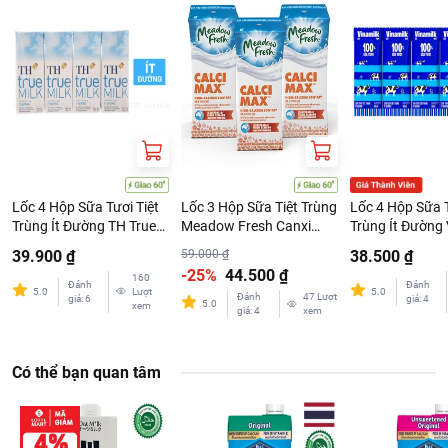
Đơn giá sản phẩm chưa gồm phí giao hàng tùy theo khu vực và
đơn hàng của Quý khách, vui lòng xem chính sách tại:
https://www.lottemart.vn/vi-nsg/faq/39
Lốc 4 Hộp Sữa Tươi Tiệt
Lốc 3 Hộp Sữa Tiệt Trùng
Lốc 4 Hộp Sữa T
Trùng Ít Đường TH True
Meadow Fresh Canxi
Trùng Ít Đường 
Milk 180ml
200ml
180ml
39.900 ₫
59.000 ₫
38.500 ₫
-25%
44.500 ₫
160
Đánh
Đánh
5.0
Lượt
5.0
Đánh
47
Lượt
giá
:
6
giá
:
4
5.0
xem
giá
:
4
xem
Có thể bạn quan tâm