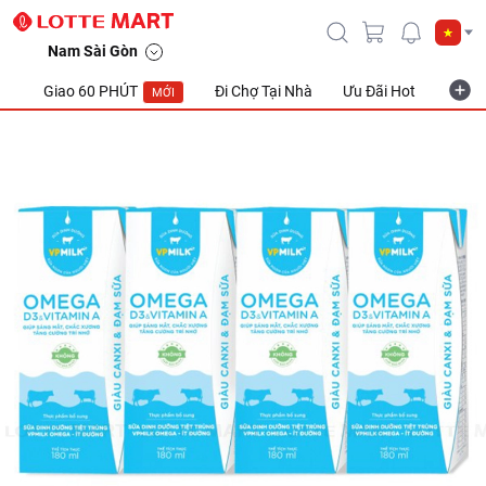
Nam Sài Gòn
Giao 60 PHÚT
Đi Chợ Tại Nhà
Ưu Đãi Hot
Khuyế
MỚI