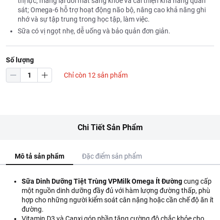
thị lực, mang lại đôi mắt sáng khỏe và cải thiện khả năng quan
sát; Omega-6 hỗ trợ hoạt động não bộ, nâng cao khả năng ghi
nhớ và sự tập trung trong học tập, làm việc.
Sữa có vị ngọt nhẹ, dễ uống và bảo quản đơn giản.
Số lượng
Chỉ còn 12 sản phẩm
Chi Tiết Sản Phẩm
Mô tả sản phẩm
Đặc điểm sản phẩm
Sữa Dinh Dưỡng Tiệt Trùng VPMilk Omega Ít Đường
cung cấp
một nguồn dinh dưỡng đầy đủ với hàm lượng đường thấp, phù
hợp cho những người kiểm soát cân nặng hoặc cần chế độ ăn ít
đường.
Vitamin D3 và Canxi góp phần tăng cường độ chắc khỏe cho