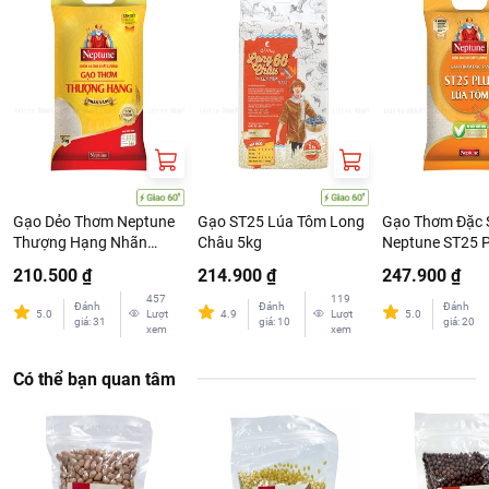
Gạo Dẻo Thơm Neptune
Gạo ST25 Lúa Tôm Long
Gạo Thơm Đặc 
Thượng Hạng Nhãn
Châu 5kg
Neptune ST25 P
Vàng 5kg
Tôm 5kg
210.500 ₫
214.900 ₫
247.900 ₫
457
119
Đánh
Đánh
Đánh
5.0
Lượt
4.9
Lượt
5.0
giá
:
31
giá
:
10
giá
:
20
xem
xem
Có thể bạn quan tâm