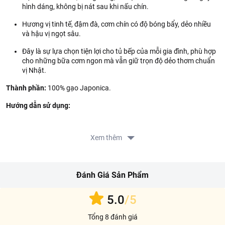
hình dáng, không bị nát sau khi nấu chín.
Hương vị tinh tế, đậm đà, cơm chín có độ bóng bẩy, dẻo nhiều
và hậu vị ngọt sâu.
Đây là sự lựa chọn tiện lợi cho tủ bếp của mỗi gia đình, phù hợp
cho những bữa cơm ngon mà vẫn giữ trọn độ dẻo thơm chuẩn
vị Nhật.
Thành phần:
100% gạo Japonica.
Hướng dẫn sử dụng:
Ngâm trước khi nấu từ 1 - 2 giờ để hạt gạo nở đều, cơm sẽ dẻo
hơn.
Xem thêm
Vo sạch, đong nước vừa đủ. Không mở nắp trong quá trình
nấu.
Đánh Giá Sản Phẩm
Sau khi cơm chín, để ráo thêm 10 phút rồi xới đều. Dùng nóng
sẽ ngon nhất.
5.0
/5
Hướng dẫn bảo quản:
Bảo quản nơi khô ráo, thoáng mát và tránh
ánh nắng mặt trời.
Tổng 8 đánh giá