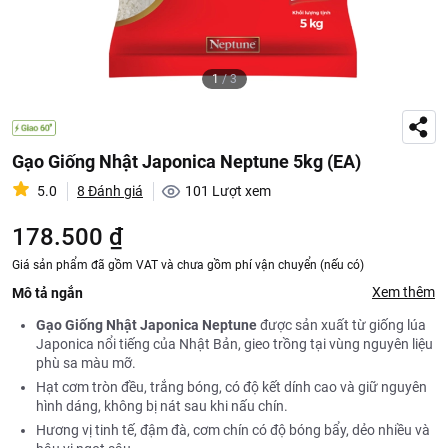
1
/
3
Gạo Giống Nhật Japonica Neptune 5kg (EA)
5.0
8 Đánh giá
101
Lượt xem
178.500 ₫
Giá sản phẩm đã gồm VAT và chưa gồm phí vận chuyển (nếu có)
Xem thêm
Mô tả ngắn
Gạo Giống Nhật Japonica Neptune
được sản xuất từ giống lúa
Japonica nổi tiếng của Nhật Bản, gieo trồng tại vùng nguyên liệu
phù sa màu mỡ.
Hạt cơm tròn đều, trắng bóng, có độ kết dính cao và giữ nguyên
hình dáng, không bị nát sau khi nấu chín.
Hương vị tinh tế, đậm đà, cơm chín có độ bóng bẩy, dẻo nhiều và