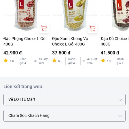
Đậu Phộng Choice L Gói
Đậu Xanh Không Vỏ
Đậu Đỏ Choice 
400G
Choice L Gói 400G
400G
42.900 ₫
37.500 ₫
41.500 ₫
Đánh
65
Lượt
Đánh
47
Lượt
Đánh
5.0
5.0
5.0
giá
:
4
xem
giá
:
4
xem
giá
:
1
Liên kết trang web
Về LOTTE Mart
Chăm Sóc Khách Hàng