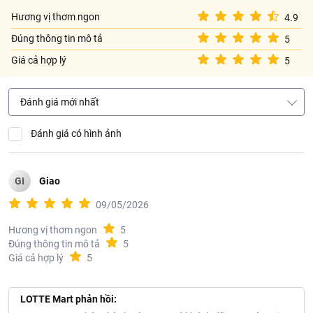
Lưu ý:
Không sử dụng sản phẩm khi có dấu hiệu hư hỏng hoặc hết
Hương vị thơm ngon
4.9
hạn.
Đúng thông tin mô tả
5
Thông tin nhà cung cấp:
Giá cả hợp lý
5
Tên công ty: CÔNG TY TNHH GẠO VINH PHÁT WILMAR
Địa chỉ: Tổ 11, Khóm Bình Đức 5, Phường Bình Đức, Tỉnh An
Đánh giá mới nhất
Giang, Việt Nam
Đánh giá có hình ảnh
GI
Giao
09/05/2026
Hương vị thơm ngon
5
Đúng thông tin mô tả
5
Giá cả hợp lý
5
LOTTE Mart phản hồi: