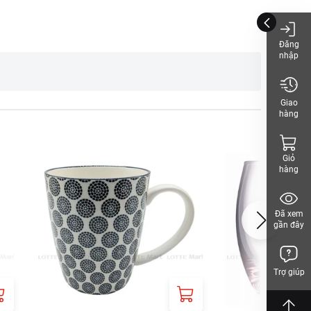
Đăng
nhập
Giao
hàng
hách, vui lòng xem
Giỏ
hàng
Đã xem
gần đây
Trợ giúp