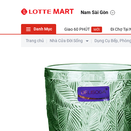
Ly Thấp Thủy Tinh Deli Summer Forest Màu 300ml
Nam Sài Gòn
Danh Mục
Giao 60 PHÚT
Đi Chợ Tại
MỚI
Trang chủ
Nhà Cửa Đời Sống
Dụng Cụ Bếp, Phòn