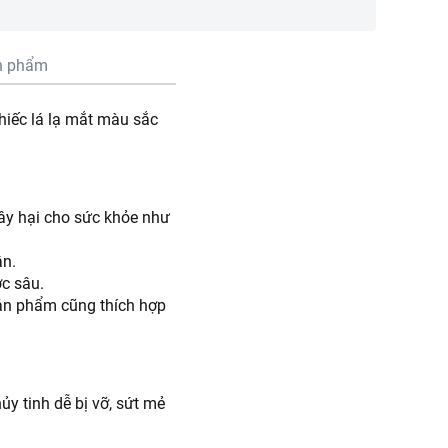
n phẩm
chiếc lá lạ mắt màu sắc
gây hại cho sức khỏe như
ận.
ợc sâu.
sản phẩm cũng thích hợp
ủy tinh dễ bị vỡ, sứt mẻ
g, bạn hãy thử sử dụng vỏ