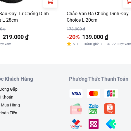
Sâu Đáy Từ Chống Dính
Chảo Vân Đá Chống Dính Đáy 
e L 28cm
Choice L 20cm
0 ₫
173.900 ₫
%
219.000 ₫
-20%
139.000 ₫
ượt xem
5.0
Đánh giá
:
3
72
Lượt xe
c Khách Hàng
Phương Thức Thanh Toán
hường Gặp
i Khoản
h Mua Hàng
 Hoàn Tiền