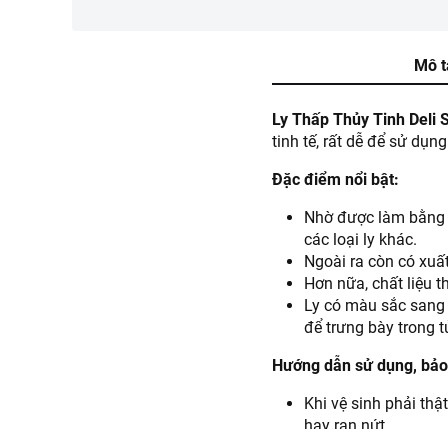
Mô t
Ly Thấp Thủy Tinh Deli
tinh tế, rất dễ để sử dụn
Đặc điểm nổi bật:
Nhờ được làm bằng c
các loại ly khác.
Ngoài ra còn có xuấ
Hơn nữa, chất liệu 
Ly có màu sắc sang 
để trưng bày trong tủ
Hướng dẫn sử dụng, bảo 
Khi vệ sinh phải thậ
hay rạn nứt.
Nếu muốn trả lại ch