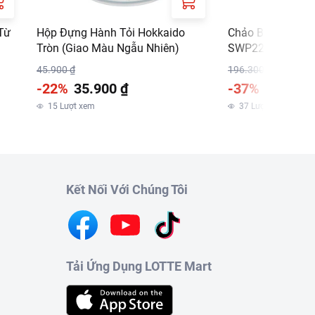
Từ
Hộp Đựng Hành Tỏi Hokkaido
Chảo Bầu Sunho
Tròn (Giao Màu Ngẫu Nhiên)
SWP22B 22cm
45.900 ₫
196.300 ₫
-22%
35.900 ₫
-37%
123.900
m
15
Lượt xem
37
Lượt xem
Kết Nối Với Chúng Tôi
Tải Ứng Dụng LOTTE Mart