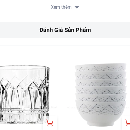
m.
Xem thêm
 ở nhiệt độ không quá 60 độ C.
Đánh Giá Sản Phẩm
RT:
ưa gồm phí giao hàng tùy theo khu vực và đơn hàng của Quý k
://www.lottemart.vn/vi-nsg/faq/39
h sản phẩm tại:
https://www.lottemart.vn/vi-nsg/faq/85