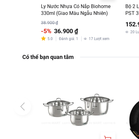
Ly Nước Nhựa Có Nắp Biohome
Bộ 2 
330ml (Giao Màu Ngẫu Nhiên)
PST 3
38.900 ₫
152.
-5%
36.900 ₫
20
L
5.0
Đánh giá
:
1
17
Lượt xem
Có thể bạn quan tâm