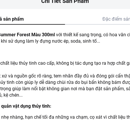
Chi Tiết Sản Phẩm
ả sản phẩm
Đặc điểm sả
 Summer Forest Màu 300ml
với thiết kế sang trọng, có hoa văn 
g khi sử dụng làm ly đựng nước ép, soda, sinh tố...
hất liệu thủy tinh cao cấp, không bị tác dụng tạo ra hợp chất 
t xứ và nguồn gốc rõ ràng, tem nhãn đầy đủ và đóng gói cẩn th
thủy tinh còn giúp ly dễ dàng chùi rửa do bụi bẩn không bám đư
trọng giúp làm nổi bật không gian nơi mà bạn đặt sản phẩm, 
, kệ chén...
quản vật dụng thủy tinh:
t nhẹ nhàng, hạn chế tối đa những va chạm, cọ xát vì chất liệu th
o thủy tinh vẻ sáng trong như ban đầu sau thời gian dài sử dụn