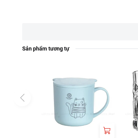
trứng, chanh và giấ
Lưu ý:
Sản phẩm chịu nhiệt
Thông tin từ LOTTE MA
Sản phẩm tương tự
Đơn giá sản phẩm ch
chính sách tại:
https
Chính sách bảo hàn