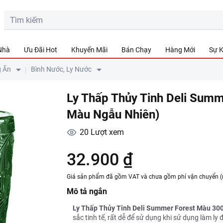
 Nhà
Ưu Đãi Hot
Khuyến Mãi
Bán Chạy
Hàng Mới
Sự K
g Ăn
Bình Nước, Ly Nước
Ly Thấp Thủy Tinh Deli Sum
Màu Ngẫu Nhiên)
20
Lượt xem
32.900 ₫
Giá sản phẩm đã gồm VAT và chưa gồm phí vận chuyển (
Mô tả ngắn
Ly Thấp Thủy Tinh Deli Summer Forest Màu 30
sắc tinh tế, rất dễ để sử dụng khi sử dụng làm ly 