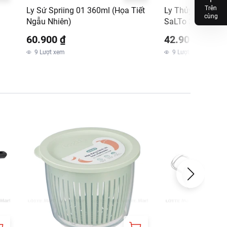
Trên
Ly Sứ Spriing 01 360ml (Họa Tiết
Ly Thủy Tinh Th
cùng
Ngẫu Nhiên)
SaLTo 320ml (Gi
Nhiên)
60.900 ₫
42.900 ₫
9
Lượt xem
9
Lượt xem