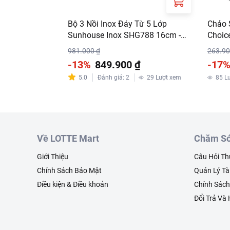
Bộ 3 Nồi Inox Đáy Từ 5 Lớp
Chảo 
Sunhouse Inox SHG788 16cm -
Choic
20cm - 24cm
981.000 ₫
263.90
-13%
849.900 ₫
-17
5.0
Đánh giá
:
2
29
Lượt xem
85
L
Về LOTTE Mart
Chăm Só
Giới Thiệu
Câu Hỏi T
Chính Sách Bảo Mật
Quản Lý Tà
Điều kiện & Điều khoản
Chính Sác
Đổi Trả Và