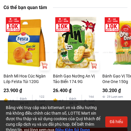
Có thể bạn quan tâm
Bánh Mì Hoa Cúc Ngàn
Bánh Gạo Nướng An Vị
Bánh Gạo Vị T
Lớp Fe'sta Túi 120G
Tảo Biển 174.9G
One One 150g
23.900 ₫
26.400 ₫
30.200 ₫
122
164
29
Lượt xem
Đánh
Đánh
4.8
Lượt
4.7
Lượt
giá
:
20
giá
:
14
xem
xem
Bằng việc truy cập vào lottemart.vn và điều hướng
mà không điều chỉnh các tham số, LOTTE Mart xin
được thu thập và sử dụng cookies của Quý khách để
Đã hiểu
cung cấp dịch vụ và ưu đãi phù hợp. Để biết thêm
thông tin, vui lòng xem qua
Điều Kiện Sử Dụng