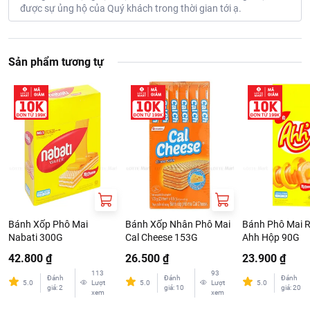
được sự ủng hộ của Quý khách trong thời gian tới ạ.
Sản phẩm tương tự
Bánh Xốp Phô Mai
Bánh Xốp Nhân Phô Mai
Bánh Phô Mai R
Nabati 300G
Cal Cheese 153G
Ahh Hộp 90G
42.800 ₫
26.500 ₫
23.900 ₫
113
93
Đánh
Đánh
Đánh
5.0
Lượt
5.0
Lượt
5.0
giá
:
2
giá
:
10
giá
:
20
xem
xem