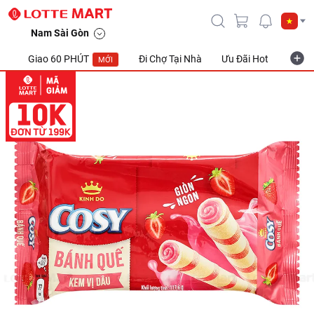
Nam Sài Gòn
Giao 60 PHÚT
Đi Chợ Tại Nhà
Ưu Đãi Hot
Khuyế
MỚI