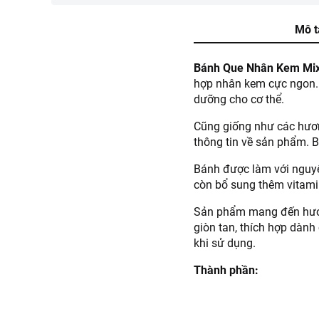
Mô t
Bánh Que Nhân Kem Mix
hợp nhân kem cực ngon. 
dưỡng cho cơ thể.
Cũng giống như các hương
thông tin về sản phẩm. B
Bánh được làm với nguyên
còn bổ sung thêm vitamin
Sản phẩm mang đến hương
giòn tan, thích hợp dành
khi sử dụng.
Thành phần:
Bột mì, gạo, đường, 
ốt, chất nhũ hóa, ch