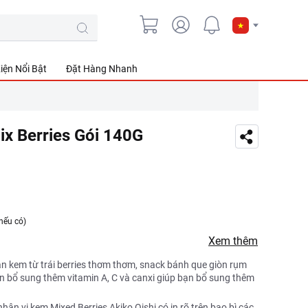
iện Nổi Bật
Đặt Hàng Nhanh
x Berries Gói 140G
nếu có)
Xem thêm
n kem từ trái berries thơm thơm, snack bánh que giòn rụm
n bổ sung thêm vitamin A, C và canxi giúp bạn bổ sung thêm
ân vị kem Mixed Berries Akiko Oishi có in rõ trên bao bì các