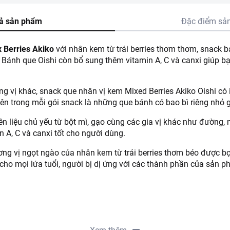
ả sản phẩm
Đặc điểm sả
 Berries Akiko
với nhân kem từ trái berries thơm thơm, snack 
Bánh que Oishi còn bổ sung thêm vitamin A, C và canxi giúp b
 vị khác, snack que nhân vị kem Mixed Berries Akiko Oishi có i
ên trong mỗi gói snack là những que bánh có bao bì riêng nhỏ 
 liệu chủ yếu từ bột mì, gạo cùng các gia vị khác như đường, mu
 A, C và canxi tốt cho người dùng.
 vị ngọt ngào của nhân kem từ trái berries thơm béo được bọ
 cho mọi lứa tuổi, người bị dị ứng với các thành phần của sản 
dầu ăn (với chất chống oxy hóa), bột kem không sữa, bột sữa gầy
ất ổn định, axit citric, hương kem nhân tạo, hương mixed Berries 