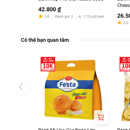
Chees
42.800 ₫
26.5
5.0
Đánh giá
:
2
113
Lượt xem
5.0
Có thể bạn quan tâm