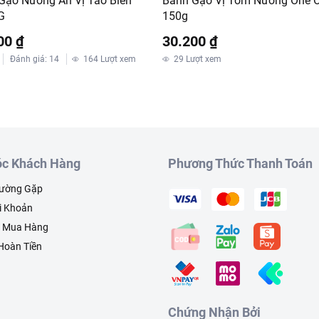
Gạo Nướng An Vị Tảo Biển
Bánh Gạo Vị Tôm Nướng One 
G
150g
00 ₫
30.200 ₫
Đánh giá
:
14
164
Lượt xem
29
Lượt xem
c Khách Hàng
Phương Thức Thanh Toán
hường Gặp
i Khoản
h Mua Hàng
 Hoàn Tiền
Chứng Nhận Bởi