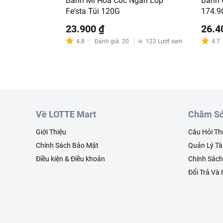
Bánh Mì Hoa Cúc Ngàn Lớp
Bánh 
Fe'sta Túi 120G
174.9
23.900 ₫
26.4
4.8
Đánh giá
:
20
123
Lượt xem
4.7
Về LOTTE Mart
Chăm Só
Giới Thiệu
Câu Hỏi T
Chính Sách Bảo Mật
Quản Lý Tà
Điều kiện & Điều khoản
Chính Sác
Đổi Trả Và