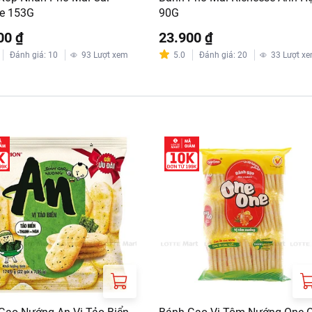
e 153G
90G
00 ₫
23.900 ₫
Đánh giá
:
10
93
Lượt xem
5.0
Đánh giá
:
20
33
Lượt x