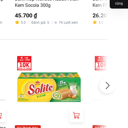
cùng
Kem Socola 300g
Kem Phô Mai Hộ
45.700 ₫
26.200 ₫
em
5.0
Đánh giá
:
5
76
Lượt xem
5.0
Đánh giá
:
3