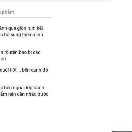
n phẩm
bánh que giòn rụm kết
ạn bổ sung thêm dinh
n rõ trên bao bì các
gọn.
ối i-ốt,... bên cạnh đó
c bên ngoài lớp bánh
phẩm nên cân nhắc trước
, lactose, canxi, muối i
giống tự nhiên, glycerin,