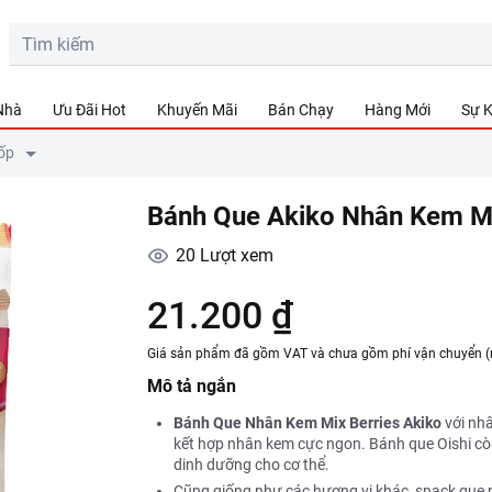
 Nhà
Ưu Đãi Hot
Khuyến Mãi
Bán Chạy
Hàng Mới
Sự K
ốp
Bánh Que Akiko Nhân Kem Mi
20
Lượt xem
21.200 ₫
Giá sản phẩm đã gồm VAT và chưa gồm phí vận chuyển (
Mô tả ngắn
Bánh Que Nhân Kem Mix Berries Akiko
với nhâ
kết hợp nhân kem cực ngon. Bánh que Oishi cò
dinh dưỡng cho cơ thể.
Cũng giống như các hương vị khác, snack que nh