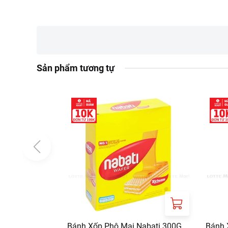
vitamin C, vitamin A
Khuyên dùng:
Không dùng cho ngư
Lưu ý:
Sản phẩm tương tự
Sản phẩm có chứa cá
Bảo quản:
Nơi khô ráo, thoáng 
Thông tin từ LOTTE MA
Đơn giá sản phẩm ch
chính sách tại:
https
Bánh Xốp Phô Mai Nabati 300G
Bánh 