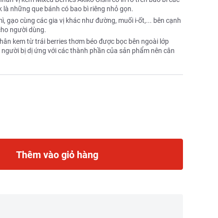
k là những que bánh có bao bì riêng nhỏ gọn.
ì, gạo cùng các gia vị khác như đường, muối i-ốt,... bên cạnh
 cho người dùng.
n kem từ trái berries thơm béo được bọc bên ngoài lớp
, người bị dị ứng với các thành phần của sản phẩm nên cân
Thêm vào giỏ hàng