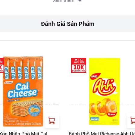
Xem thêm
, màu thực phẩm nhân tạo,...
Đánh Giá Sản Phẩm
ời dị ứng các thành phẩn sản phẩm.
c thành phần dị ứng như sữa, lúa mì, đậu nành, cá và có thể c
mát đảm bảo điều kiện an toàn vệ sinh thực phẩm, tránh ánh sán
RT:
ưa gồm phí giao hàng tùy theo khu vực và đơn hàng của Quý k
://www.lottemart.vn/vi-nsg/faq/39
Xốp Nhân Phô Mai Cal
Bánh Phô Mai Richeese Ahh H