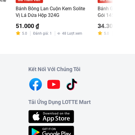
One
Bánh Bông Lan Cuộn Kem Solite
Bánh Gạo Nướng
Vị Lá Dứa Hộp 324G
Gói 145.6G
51.000 ₫
34.300 ₫
5.0
Đánh giá
:
1
48
Lượt xem
5.0
Đánh giá
:
6
Kết Nối Với Chúng Tôi
Tải Ứng Dụng LOTTE Mart