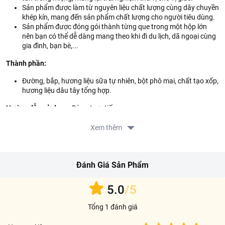
Sản phẩm được làm từ nguyên liệu chất lượng cùng dây chuyền
khép kín, mang đến sản phẩm chất lượng cho người tiêu dùng.
Sản phẩm được đóng gói thành từng que trong một hộp lớn
nên bạn có thể dễ dàng mang theo khi đi du lịch, dã ngoại cùng
gia đình, bạn bè,...
Thành phần:
Đường, bắp, hương liệu sữa tự nhiên, bột phô mai, chất tạo xốp,
hương liệu dâu tây tổng hợp.
Hướng dẫn sử dụng:
Dùng trực tiếp.
Hướng dẫn bảo quản:
Bảo quản nơi khô ráo, thoáng mát, tránh ánh
Xem thêm
nắng trực tiếp.
Lưu ý:
Sản phẩm có chứa sữa, lúa mì và đậu nành.
Đánh Giá Sản Phẩm
Thông tin từ LOTTE MART:
5.0
/5
Đơn giá sản phẩm chưa gồm phí giao hàng tùy theo khu vực và
đơn hàng của Quý khách, vui lòng xem chính sách tại:
https://www.lottemart.vn/vi-nsg/faq/39
Tổng 1 đánh giá
Thông tin nhà cung cấp: