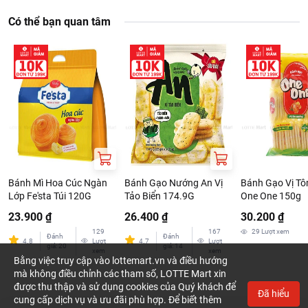
Có thể bạn quan tâm
Bánh Mì Hoa Cúc Ngàn
Bánh Gạo Nướng An Vị
Bánh Gạo Vị T
Lớp Fe'sta Túi 120G
Tảo Biển 174.9G
One One 150g
23.900 ₫
26.400 ₫
30.200 ₫
129
167
29
Lượt xem
Đánh
Đánh
4.8
Lượt
4.7
Lượt
giá
:
20
giá
:
14
xem
xem
Bằng việc truy cập vào lottemart.vn và điều hướng
mà không điều chỉnh các tham số, LOTTE Mart xin
được thu thập và sử dụng cookies của Quý khách để
Đã hiểu
cung cấp dịch vụ và ưu đãi phù hợp. Để biết thêm