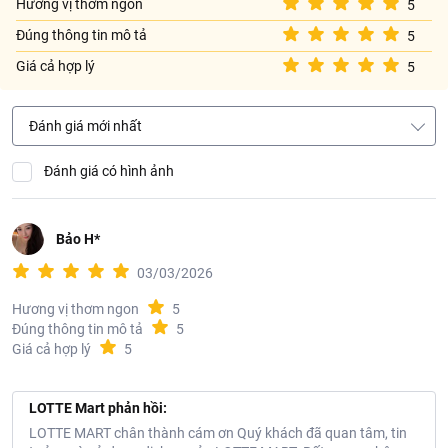
Hương vị thơm ngon
5
Tên công ty: CONG TY TNHH NABATI VIET NAM
Đúng thông tin mô tả
5
Địa chỉ: TANG 2, PHUONG LONG 2, SO 16 NGUYEN
TRUONG TO, P.XOM CHIEU, TPHCM, VIET NAM
Giá cả hợp lý
5
Đánh giá mới nhất
Đánh giá có hình ảnh
Bảo H*
03/03/2026
Hương vị thơm ngon
5
Đúng thông tin mô tả
5
Giá cả hợp lý
5
LOTTE Mart phản hồi:
LOTTE MART chân thành cám ơn Quý khách đã quan tâm, tin