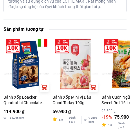
tưởng và sử dụng dịch vụ của LOTTE MART. Rất mong nhận
được sự ủng hộ của Quý khách trong thời gian tới ạ.
Sản phẩm tương tự
Bánh Xốp Loacker
Bánh Xốp Mini Vị Dâu
Bánh Cuộn Ngũ
Quadratini Chocolate
Good Today 190g
Sweet Roll 16 L
Bịch 250G
190G
114.900 ₫
59.900 ₫
93.500 ₫
-19%
75.900
18
Lượt xem
Đánh
9
Lượt
5.0
giá
:
1
xem
Đánh
5.0
giá
:
1