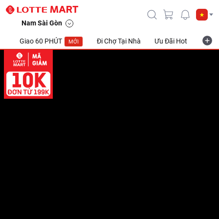
Nam Sài Gòn
Giao 60 PHÚT
Đi Chợ Tại Nhà
Ưu Đãi Hot
Khuyế
MỚI