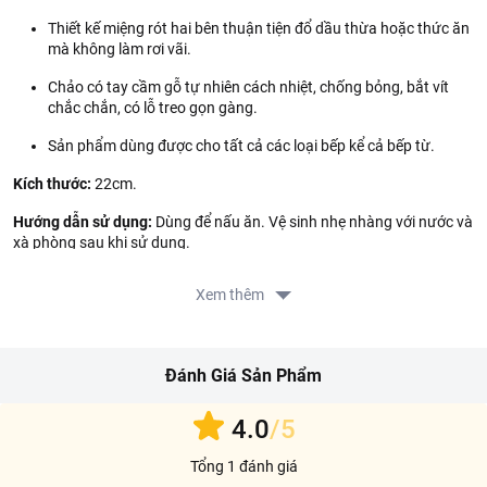
Thiết kế miệng rót hai bên thuận tiện đổ dầu thừa hoặc thức ăn
mà không làm rơi vãi.
Chảo có tay cầm gỗ tự nhiên cách nhiệt, chống bỏng, bắt vít
chắc chắn, có lỗ treo gọn gàng.
Sản phẩm dùng được cho tất cả các loại bếp kể cả bếp từ.
Kích thước:
22cm.
Hướng dẫn sử dụng:
Dùng để nấu ăn. Vệ sinh nhẹ nhàng với nước và
xà phòng sau khi sử dụng.
Hướng dẫn bảo quản:
Bảo quản nơi khô ráo, thoáng mát. Tránh va
Xem thêm
đập mạnh.
Lưu ý:
Tránh sử dụng các dụng cụ sắc nhọn trực tiếp trên bề mặt
chảo để hạn chế trầy xước.
Đánh Giá Sản Phẩm
Xuất xứ:
Trung Quốc.
4.0
/5
Thông tin nhà cung cấp:
Tổng 1 đánh giá
Tên công ty: CONG TY TNHH TITANI VIET NAM