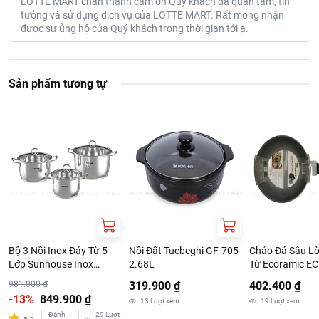
LOTTE MART chân thành cám ơn Quý khách đã quan tâm, tin
tưởng và sử dụng dịch vụ của LOTTE MART. Rất mong nhận
được sự ủng hộ của Quý khách trong thời gian tới ạ.
Sản phẩm tương tự
Bộ 3 Nồi Inox Đáy Từ 5
Nồi Đất Tucbeghi GF-705
Chảo Đá Sâu L
Lớp Sunhouse Inox
2.68L
Từ Ecoramic E
SHG788 16cm - 20cm -
ST26 26cm (EA
981.000 ₫
319.900 ₫
402.400 ₫
24cm
-13%
849.900 ₫
13
Lượt xem
19
Lượt xem
Đánh
29
Lượt