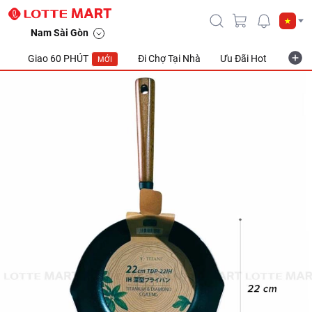
Nam Sài Gòn
Giao 60 PHÚT
Đi Chợ Tại Nhà
Ưu Đãi Hot
Khuyế
MỚI