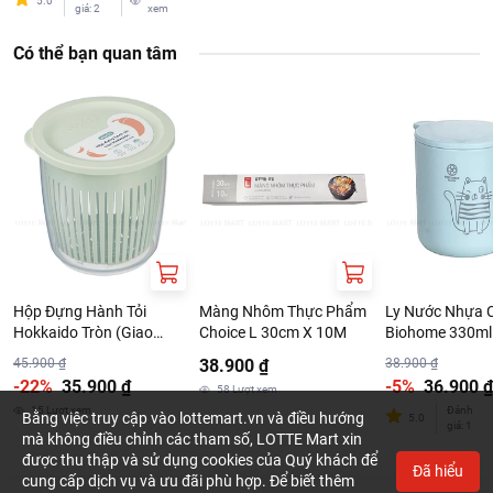
5.0
giá
:
2
xem
Có thể bạn quan tâm
Hộp Đựng Hành Tỏi
Màng Nhôm Thực Phẩm
Ly Nước Nhựa 
Hokkaido Tròn (Giao
Choice L 30cm X 10M
Biohome 330ml
Màu Ngẫu Nhiên)
Màu Ngẫu Nhiê
45.900 ₫
38.900 ₫
38.900 ₫
-22%
35.900 ₫
-5%
36.900 ₫
58
Lượt xem
15
Lượt xem
Đánh
Bằng việc truy cập vào lottemart.vn và điều hướng
5.0
giá
:
1
mà không điều chỉnh các tham số, LOTTE Mart xin
được thu thập và sử dụng cookies của Quý khách để
Đã hiểu
cung cấp dịch vụ và ưu đãi phù hợp. Để biết thêm