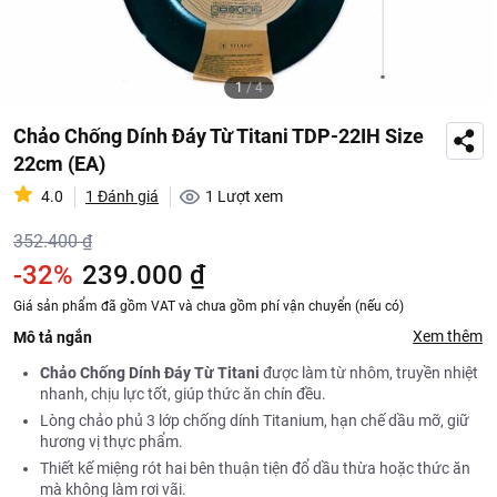
1
/
4
Chảo Chống Dính Đáy Từ Titani TDP-22IH Size
22cm (EA)
4.0
1 Đánh giá
1
Lượt xem
352.400 ₫
-32%
239.000 ₫
Giá sản phẩm đã gồm VAT và chưa gồm phí vận chuyển (nếu có)
Xem thêm
Mô tả ngắn
Chảo Chống Dính Đáy Từ Titani
được làm từ nhôm, truyền nhiệt
nhanh, chịu lực tốt, giúp thức ăn chín đều.
Lòng chảo phủ 3 lớp chống dính Titanium, hạn chế dầu mỡ, giữ
hương vị thực phẩm.
Thiết kế miệng rót hai bên thuận tiện đổ dầu thừa hoặc thức ăn
mà không làm rơi vãi.