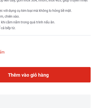
ớp liền đáy, gồm inox 304, nhôm, inox 403, giúp truyền nhiệt
c với dụng cụ kim loại mà không lo hỏng bề mặt.
ầm, chiên xào.
g khi cầm nắm trong quá trình nấu ăn.
 cả bếp từ.
hẩm
Thêm vào giỏ hàng