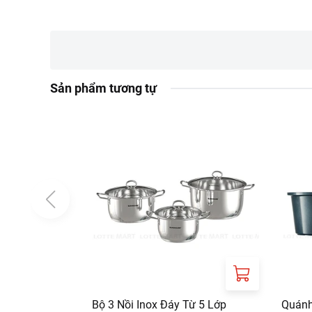
Lưu ý:
Tránh sử dụng các
Xuất xứ:
Việt Nam.
Thông tin nhà cung cấp:
Sản phẩm tương tự
Tên công ty: CHI 
Địa chỉ: 151 THAN
Bộ 3 Nồi Inox Đáy Từ 5 Lớp
Quánh