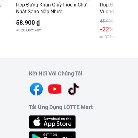
e
Hộp Đựng Khăn Giấy Inochi Chữ
Hộp Đựng Hành T
Nhật Sano Nắp Nhựa
Vuông (Giao màu
45.900 ₫
58.900 ₫
-22%
35.900 
20
Lượt xem
m
37
Lượt xem
Kết Nối Với Chúng Tôi
Tải Ứng Dụng LOTTE Mart