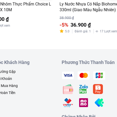
Nhôm Thực Phẩm Choice L
Ly Nước Nhựa Có Nắp Biohom
 X 10M
330ml (Giao Màu Ngẫu Nhiên)
38.900 ₫
00 ₫
-5%
36.900 ₫
ượt xem
5.0
Đánh giá
:
1
17
Lượt xe
c Khách Hàng
Phương Thức Thanh Toán
hường Gặp
i Khoản
h Mua Hàng
 Hoàn Tiền
Chứng Nhận Bởi