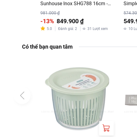
Sunhouse Inox SHG788 16cm -
Simpl
20cm - 24cm
nhiên)
981.000 ₫
574.30
-13%
849.900 ₫
549.
5.0
Đánh giá
:
2
31
Lượt xem
10
L
Có thể bạn quan tâm