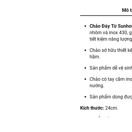
Mô t
Chảo Đáy Từ Sunho
nhôm và inox 430, g
tiết kiệm năng lượn
Chảo sở hữu thiết k
hầm.
Sản phẩm dễ vệ sinh,
Chảo có tay cầm ino
nướng.
Sản phẩm dùng được 
Kích thước:
24cm.
Hướng dẫn sử dụng:
Dùn
Hướng dẫn bảo quản:
Bả