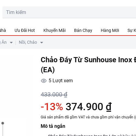
 Nhà
Ưu Đãi Hot
Khuyến Mãi
Bán Chạy
Hàng Mới
Sự K
g Ăn
Nồi, Chảo
Chảo Đáy Từ Sunhouse Inox
(EA)
5
Lượt xem
433.000 ₫
-13%
374.900 ₫
Giá sản phẩm đã gồm VAT và chưa gồm phí vận chuyển (
Mô tả ngắn