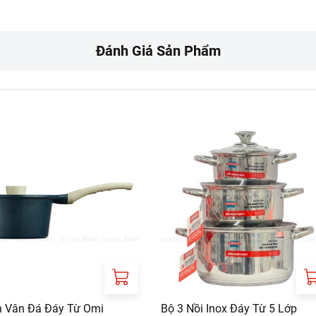
 dụng cụ sắc nhọn trực tiếp trên bề mặt chảo để hạn chế trầy x
Đánh Giá Sản Phẩm
NHANH CTY CP TAP DOAN SUNHOUSE TAI TP.HCM
H MY PHUONG 08, QUAN TAN BINH, TP.HCM
 Vân Đá Đáy Từ Omi
Bộ 3 Nồi Inox Đáy Từ 5 Lớp