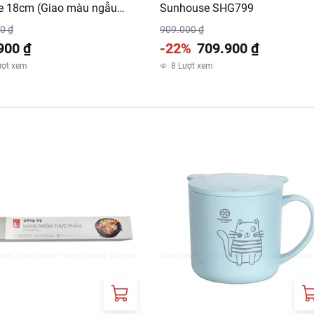
e 18cm (Giao màu ngẫu
Sunhouse SHG799
 (EA)
0 ₫
909.000 ₫
900 ₫
-22%
709.900 ₫
ượt xem
8
Lượt xem