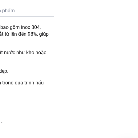
n phẩm
, bao gồm inox 304,
t từ lên đến 98%, giúp
 ít nước như kho hoặc
dẹp.
 trong quá trình nấu
sử dụng.