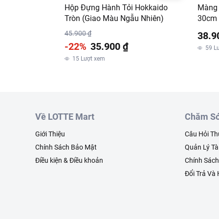
Hộp Đựng Hành Tỏi Hokkaido
Màng 
Tròn (Giao Màu Ngẫu Nhiên)
30cm
45.900 ₫
38.9
-22%
35.900 ₫
59
L
15
Lượt xem
Về LOTTE Mart
Chăm Só
Giới Thiệu
Câu Hỏi T
Chính Sách Bảo Mật
Quản Lý Tà
Điều kiện & Điều khoản
Chính Sác
Đổi Trả Và