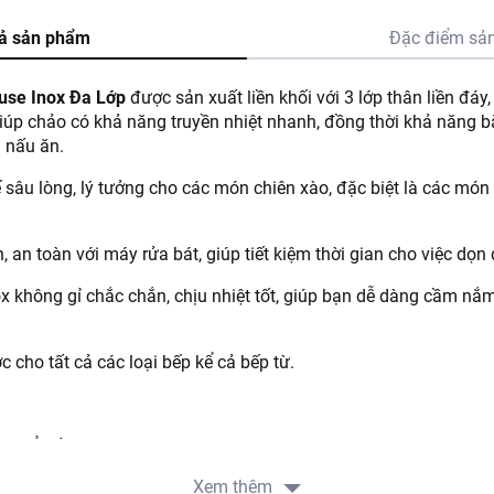
ả sản phẩm
Đặc điểm sả
use Inox Đa Lớp
được sản xuất liền khối với 3 lớp thân liền đáy
iúp chảo có khả năng truyền nhiệt nhanh, đồng thời khả năng bắ
g nấu ăn.
ế sâu lòng, lý tưởng cho các món chiên xào, đặc biệt là các món
 an toàn với máy rửa bát, giúp tiết kiệm thời gian cho việc dọn 
x không gỉ chắc chắn, chịu nhiệt tốt, giúp bạn dễ dàng cầm nắm
cho tất cả các loại bếp kể cả bếp từ.
g để nấu ăn. Vệ sinh nhẹ nhàng với nước và xà phòng sau khi 
Xem thêm
o quản nơi khô ráo, thoáng mát. Tránh va đập mạnh.