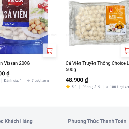
ên Vissan 200G
Cá Viên Truyền Thống Choice 
500g
00 ₫
48.900 ₫
Đánh giá
:
1
7
Lượt xem
5.0
Đánh giá
:
9
108
Lượt x
c Khách Hàng
Phương Thức Thanh Toán