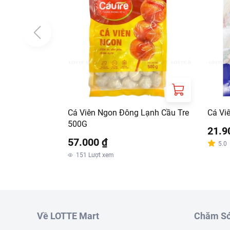
Cá Viên Ngon Đông Lạnh Cầu Tre
Cá Vi
500G
21.9
57.000 ₫
5.0
151
Lượt xem
Về LOTTE Mart
Chăm Só