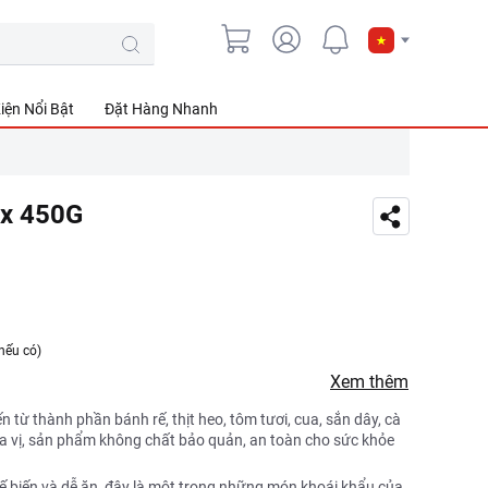
iện Nổi Bật
Đặt Hàng Nhanh
ex 450G
nếu có)
Xem thêm
từ thành phần bánh rế, thịt heo, tôm tươi, cua, sắn dây, cà
gia vị, sản phẩm không chất bảo quản, an toàn cho sức khỏe
ế biến và dễ ăn, đây là một trong những món khoái khẩu của