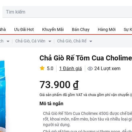
 Nhà
Ưu Đãi Hot
Khuyến Mãi
Bán Chạy
Hàng Mới
Sự K
ch
Chả Giò, Cá Viên
Chả Giò, Chả Rế
Chả Giò Rế Tôm Cua Cholim
5.0
1 Đánh giá
24
Lượt xem
73.900 ₫
Giá sản phẩm đã gồm VAT và chưa gồm phí vận chuyển (
Mô tả ngắn
Chả Giò Rế Tôm Cua Cholimex 450G được chế biến 
rốt, khoai môn, nấm mèo, bún tàu và nhiều loại 
người sử dụng.
Chả giò rế tôm cua có hương vị thơm ngon, dễ ch