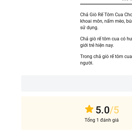
Chả Giò Rế Tôm Cua Choli
khoai môn, nấm mèo, bún
sử dụng.
Chả giò rế tôm cua có h
giới trẻ hiện nay.
Trong chả giò rế tôm cu
người.
5.0
/5
Tổng 1 đánh giá