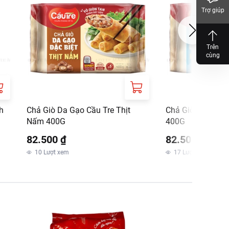
Trợ giúp
Trên
cùng
h
Chả Giò Da Gạo Cầu Tre Thịt
Chả Giò Da Gạo C
Nấm 400G
400G
82.500 ₫
82.500 ₫
10
Lượt xem
17
Lượt xem