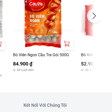
L
Bò Viên Ngon Cầu Tre Gói 500G
Bò Viên Vissan 
84.900 ₫
52.900 ₫
84
Lượt xem
38
Lượt xem
em
Kết Nối Với Chúng Tôi