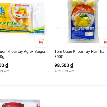
uộn khoai tây Agrex Saigon
Tôm Quấn Khoai Tây Hai Than
00g
300G
00 ₫
98.500 ₫
ượt xem
20
Lượt xem