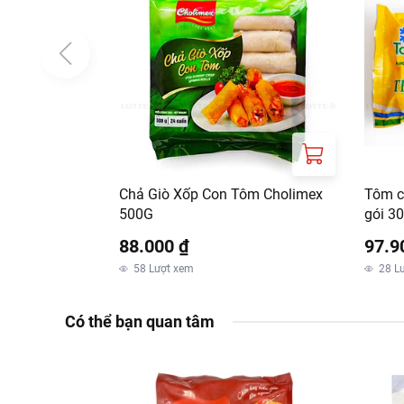
Chả Giò Xốp Con Tôm Cholimex
Tôm c
500G
gói 3
88.000 ₫
97.9
58
Lượt xem
28
L
Có thể bạn quan tâm