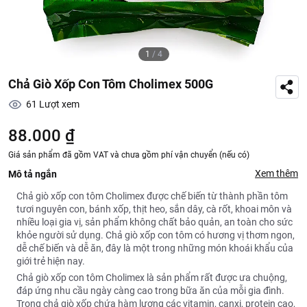
1
/
4
Chả Giò Xốp Con Tôm Cholimex 500G
61
Lượt xem
88.000 ₫
Giá sản phẩm đã gồm VAT và chưa gồm phí vận chuyển (nếu có)
Xem thêm
Mô tả ngắn
Chả giò xốp con tôm Cholimex được chế biến từ thành phần tôm
tươi nguyên con, bánh xốp, thịt heo, sắn dây, cà rốt, khoai môn và
nhiều loại gia vị, sản phẩm không chất bảo quản, an toàn cho sức
khỏe người sử dụng. Chả giò xốp con tôm có hương vị thơm ngon,
dễ chế biến và dễ ăn, đây là một trong những món khoái khẩu của
giới trẻ hiện nay.
Chả giò xốp con tôm Cholimex là sản phẩm rất được ưa chuộng,
đáp ứng nhu cầu ngày càng cao trong bữa ăn của mỗi gia đình.
Trong chả giò xốp chứa hàm lượng các vitamin, canxi, protein cao,