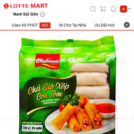
Nam Sài Gòn
Giao 60 PHÚT
Đi Chợ Tại Nhà
Ưu Đãi Hot
Khuyế
MỚI