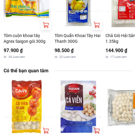
Tôm cuộn khoai tây
Tôm Quấn Khoai Tây Hai
Chả Giò Hải Sản
Agrex Saigon gói 300g
Thanh 300G
1.35kg
97.900 ₫
98.500 ₫
144.900 ₫
30
Lượt xem
22
Lượt xem
17
Lượt xem
Có thể bạn quan tâm