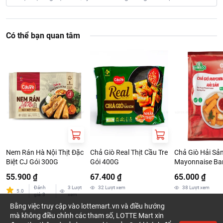
Có thể bạn quan tâm
Nem Rán Hà Nội Thịt Đặc
Chả Giò Real Thịt Cầu Tre
Chả Giò Hải Sả
Biệt CJ Gói 300G
Gói 400G
Mayonnaise B
320G
55.900 ₫
67.400 ₫
65.000 ₫
Đánh
3
Lượt
32
Lượt xem
38
Lượt xem
5.0
giá
:
3
xem
Bằng việc truy cập vào lottemart.vn và điều hướng
mà không điều chỉnh các tham số, LOTTE Mart xin