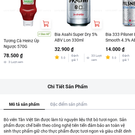
Bia Asahi Super Dry 5%
Bia 333 Pilsner 
ABV Lon 330ml
Smooth 4.3% A
Tương Cà Heinz Úp
330ml
Ngược 570G
32.900 ₫
14.000 ₫
78.500 ₫
Đánh
33
Lượt
Đánh
5.0
5.0
giá
:
1
xem
giá
:
1
3
Lượt xem
Chi Tiết Sản Phẩm
Mô tả sản phẩm
Đặc điểm sản phẩm
Bò viên Tân Việt Sin được làm từ nguyên liệu thịt bò tươi ngon. Sản
phẩm được chế biến theo công nghệ tiên tiến đảm bảo an toàn vệ
sinh thực phẩm giữ cho thực phẩm được tươi ngon và giàu chất dinh