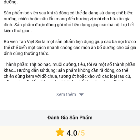
dưỡng.
Sản phẩm bò viên sau khi rã đông có thể đa dạng sử dụng chế biến:
nướng, chiên hoặc nấu lẩu mang đến hương vị mới cho bữa ăn gia
đình. Sản phẩm được đóng gói nhỏ tiện dụng giúp các bà nội trợ tiết
kiệm thời gian.
Bò viên Tân Việt Sin là một sản phẩm tiện dụng giúp các bà nội trợ có
thể chế biến một cách nhanh chóng các món ăn bổ dưỡng cho cả gia
đình cùng thưởng thức.
Thành phần: Thịt bò nạc, muối đường, tiêu, tỏi và một số thành phần
khác… Hướng dẫn sử dụng: Sản phẩm không cần rã đông, có thể
chiên dùng kèm với đồ chua, tương ớt hoặc xào với các loại rau củ,
nấu canh, nấu lẩu. Bảo quản: 12 tháng kể từ ngày sản xuất bảo
quản ở nhiệt độ - 18 độ C đến 0 độ C, 45 ngày kể từ ngày sản xuất
bảo quản ở nhiệt độ - 5 độ C đến 0 độ C. Xuất xứ: Việt Nam.
Xem thêm
Thông tin từ LOTTE MART:
Đơn giá sản phẩm chưa gồm phí giao hàng tùy theo khu vực và
Đánh Giá Sản Phẩm
đơn hàng của Quý khách, vui lòng xem chính sách tại:
https://www.lottemart.vn/vi-nsg/faq/39
4.0
/5