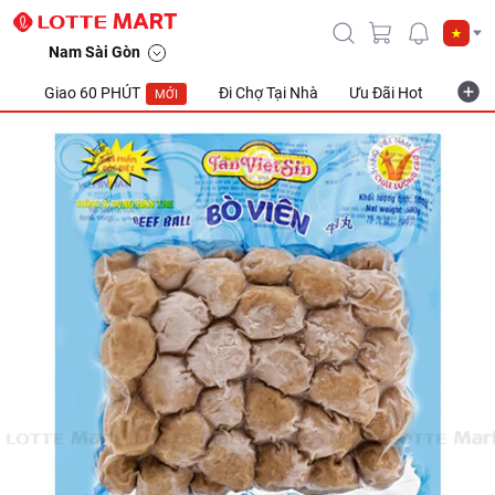
Nam Sài Gòn
Giao 60 PHÚT
Đi Chợ Tại Nhà
Ưu Đãi Hot
Khuyế
MỚI